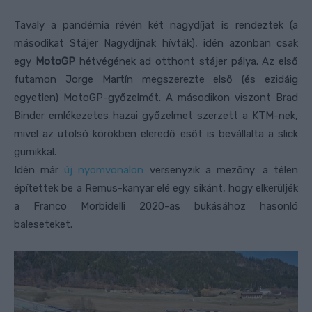
Tavaly a pandémia révén két nagydíjat is rendeztek (a
másodikat Stájer Nagydíjnak hívták), idén azonban csak
egy
MotoGP
hétvégének ad otthont stájer pálya. Az első
futamon Jorge Martín megszerezte első (és ezidáig
egyetlen) MotoGP-győzelmét. A másodikon viszont Brad
Binder emlékezetes hazai győzelmet szerzett a KTM-nek,
mivel az utolsó körökben eleredő esőt is bevállalta a slick
gumikkal.
Idén már
új nyomvonalon
versenyzik a mezőny: a télen
építettek be a Remus-kanyar elé egy sikánt, hogy elkerüljék
a Franco Morbidelli 2020-as bukásához hasonló
baleseteket.