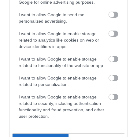
Google for online advertising purposes.
09:20 –
Moto2
Warm-up
I want to allow Google to send me
09:30
personalized advertising.
09:40 –
MotoGP
Warm-up
10:00
I want to allow Google to enable storage
related to analytics like cookies on web or
11:00
Moto3
Verseny
TV: Arena4
device identifiers in apps.
12:20
Moto2
Verseny
TV: Arena4
I want to allow Google to enable storage
14:00
MotoGP
Verseny
TV: Arena4
related to functionality of the website or app.
15:30
MotoE
2. verseny
I want to allow Google to enable storage
Online:
related to personalization.
16:20
RBRC
2. verseny
Facebook
I want to allow Google to enable storage
related to security, including authentication
CIMKÉK
Görbe Soma
Hétvégi Menetrend
HUMDA
Moto2
functionality and fraud prevention, and other
user protection.
Moto3
MotoE
MotoGP
Red Bull Ring
Red Bull Rookies Cup
Spielberg