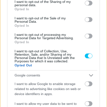
not limited to your visit or usage behaviour. You may click to
I want to opt-out of the Sharing of my
14:10 –
personal data.
grant or deny consent to Google and its third-party tags to
MotoGP
1. időmérő
TV: Match4
Opted In
14:25
use your data for below specified purposes in below Google
consent section.
14:35 –
I want to opt-out of the Sale of my
MotoGP
2. időmérő
TV: Match4
Personal Data.
14:50
Opted In
15:10 –
Moto2
1. időmérő
TV: Match4
I want to opt-out of processing my
15:25
Personal Data for Targeted Advertising.
Opted In
15:35 –
Moto2
2. időmérő
TV: Match4
I want to opt-out of Collection, Use,
15:50
Retention, Sale, and/or Sharing of my
Personal Data that Is Unrelated with the
16:25
MotoE
1. verseny
Purposes for which it was collected.
Opted Out
Online:
17:15
RBRC
1. verseny
Facebook
Google consents
I want to allow Google to enable storage
VASÁRNAP
related to advertising like cookies on web or
device identifiers in apps.
09:00 –
Moto3
Warm-up
I want to allow my user data to be sent to
09:10