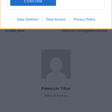
CONFIRM
Data Deletion
Data Access
Privacy Policy
Előző cikk
Következő cikk
Gino Rea állapota lassan, de
Dovizioso utolsó előtti
tovább javul
MotoGP hétvégéjére készül
Palencsár Tibor
https://p1race.hu