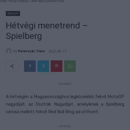
Fotó: Philip Platzer / Red Bull Content Pool
MotoGP
Hétvégi menetrend –
Spielberg
By
Palencsár Tibor
2022. 08. 17.
- Hirdetés -
A hétvégén a Magyarországhoz legközelebb fekvő MotoGP
nagydíjat, az Osztrák Nagydíjat, amelyiknek a Spielberg
városa mellett fekvő Red Bull Ring ad otthont.
- Hirdetés -