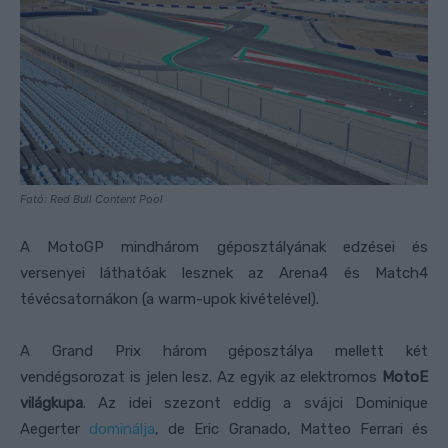
Fotó: Red Bull Content Pool
A MotoGP mindhárom géposztályának edzései és
versenyei láthatóak lesznek az Arena4 és Match4
tévécsatornákon (a warm-upok kivételével).
A Grand Prix három géposztálya mellett két
vendégsorozat is jelen lesz. Az egyik az elektromos
MotoE
világkupa
. Az idei szezont eddig a svájci Dominique
Aegerter
dominálja
, de Eric Granado, Matteo Ferrari és