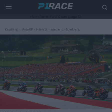
HurryTimer: Invalid campaign ID.
Kezdőlap
MotoGP
Hétvégi menetrend - Spielberg