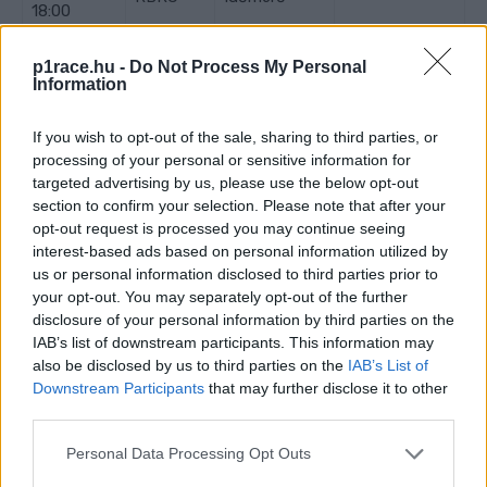
18:00
p1race.hu -
Do Not Process My Personal
SZOMBAT
Information
09:00 –
3.
If you wish to opt-out of the sale, sharing to third parties, or
Moto3
TV: Arena4
processing of your personal or sensitive information for
09:40
szabadedzés
targeted advertising by us, please use the below opt-out
09:55 –
3.
section to confirm your selection. Please note that after your
MotoGP
TV: Arena4
10:40
szabadedzés
opt-out request is processed you may continue seeing
interest-based ads based on personal information utilized by
10:55 –
3.
Moto2
TV: Arena4
us or personal information disclosed to third parties prior to
11:35
szabadedzés
your opt-out. You may separately opt-out of the further
disclosure of your personal information by third parties on the
12:35 –
Moto3
1. időmérő
TV: Match4
IAB’s list of downstream participants. This information may
12:50
also be disclosed by us to third parties on the
IAB’s List of
13:00 –
Downstream Participants
that may further disclose it to other
Moto3
2. időmérő
TV: Match4
13:15
third parties.
13:30 –
4.
Please note that this website/app uses one or more Google
Personal Data Processing Opt Outs
MotoGP
TV: Match4
services and may gather and store information including but
14:00
szabadedzés