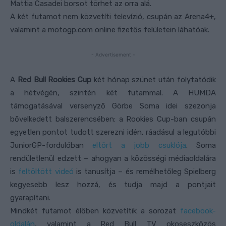
Mattia Casadei borsot törhet az orra alá.
A két futamot nem közvetíti televízió, csupán az Arena4+,
valamint a motogp.com online fizetős felületein láhatóak.
- Advertisement -
A
Red Bull Rookies Cup
két hónap szünet után folytatódik
a hétvégén, szintén két futammal. A HUMDA
támogatásával versenyző Görbe Soma idei szezonja
bővelkedett balszerencsében: a Rookies Cup-ban csupán
egyetlen pontot tudott szerezni idén, ráadásul a legutóbbi
JuniorGP-fordulóban
eltört a jobb csuklója
. Soma
rendületlenül edzett – ahogyan a közösségi médiaoldalára
is
feltöltött videó
is tanusítja – és remélhetőleg Spielberg
kegyesebb lesz hozzá, és tudja majd a pontjait
gyarapítani.
Mindkét futamot élőben közvetítik a sorozat
facebook-
oldalán
, valamint a Red Bull TV okoseszközös