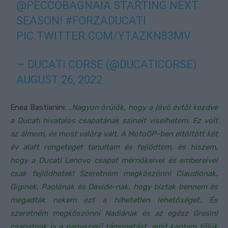
@PECCOBAGNAIA
STARTING NEXT
SEASON!
#FORZADUCATI
PIC.TWITTER.COM/YTAZKN83MV
— DUCATI CORSE (@DUCATICORSE)
AUGUST 26, 2022
Enea Bastianini:
„Nagyon örülök, hogy a jövő évtől kezdve
a Ducati hivatalos csapatának színeit viselhetem. Ez volt
az álmom, és most valóra vált. A MotoGP-ben eltöltött két
év alatt rengeteget tanultam és fejlődtem, és hiszem,
hogy a Ducati Lenovo csapat mérnökeivel és embereivel
csak fejlődhetek! Szeretném megköszönni Claudiónak,
Giginek, Paolónak és Davide-nak, hogy bíztak bennem és
megadták nekem ezt a hihetetlen lehetőséget. És
szeretném megköszönni Nadiának és az egész Gresini
csapatnak is a nagyszerű támogatást, amit kaptam tőlük