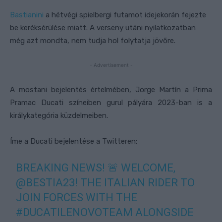
Bastianini
a hétvégi spielbergi futamot idejekorán fejezte
be keréksérülése miatt. A verseny utáni nyilatkozatban
még azt mondta, nem tudja hol folytatja jövőre.
- Advertisement -
A mostani bejelentés értelmében, Jorge Martín a Prima
Pramac Ducati színeiben gurul pályára 2023-ban is a
királykategória küzdelmeiben.
Íme a Ducati bejelentése a Twitteren:
BREAKING NEWS! 🚨 WELCOME,
@BESTIA23
! THE ITALIAN RIDER TO
JOIN FORCES WITH THE
#DUCATILENOVOTEAM
ALONGSIDE