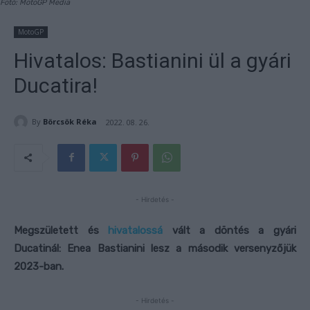
Fotó: MotoGP Media
MotoGP
Hivatalos: Bastianini ül a gyári
Ducatira!
By
Börcsök Réka
2022. 08. 26.
- Hirdetés -
Megszületett és
hivatalossá
vált a döntés a gyári
Ducatinál: Enea Bastianini lesz a második versenyzőjük
2023-ban.
- Hirdetés -