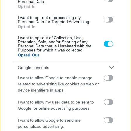
Personal Data.
mindkettőjüknek ugyanazt az anyagot és technikai
Opted In
támogatást biztosítottuk. Biztosak vagyunk benne, hogy
I want to opt-out of processing my
mindketten képesek lesznek megmutatni nagyszerű
Personal Data for Targeted Advertising.
Opted In
tehetségüket a pályán.”
I want to opt-out of Collection, Use,
Retention, Sale, and/or Sharing of my
Personal Data that Is Unrelated with the
FORRÁS
motogp.com
Purposes for which it was collected.
Opted Out
CIMKÉK
2023
Ducati
Enea Bastianini
MotoGP
Google consents
I want to allow Google to enable storage
related to advertising like cookies on web or
Előző cikk
Következő cikk
device identifiers in apps.
Morbidelli: Ausztriában jó
Megvan Joan Mir helyettese
dolgok történtek
Misanóra
I want to allow my user data to be sent to
Google for online advertising purposes.
I want to allow Google to send me
personalized advertising.