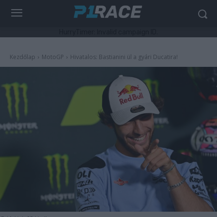
HurryTimer: Invalid campaign ID.
Kezdőlap
MotoGP
Hivatalos: Bastianini ül a gyári Ducatira!