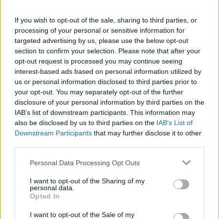
PIC.TWITTER.COM/UFZ1AIEUMI
If you wish to opt-out of the sale, sharing to third parties, or
processing of your personal or sensitive information for
— GRESINI RACING
targeted advertising by us, please use the below opt-out
(@GRESINIRACING)
AUGUST 26, 2022
section to confirm your selection. Please note that after your
opt-out request is processed you may continue seeing
interest-based ads based on personal information utilized by
Luigi Dall’Igna:
„Nagyon boldogok vagyunk, hogy
us or personal information disclosed to third parties prior to
Bastianini 2023-ban a gyári csapatban versenyez. Enea
your opt-out. You may separately opt-out of the further
egy nagyon tehetséges versenyző, és sokat érett a
disclosure of your personal information by third parties on the
IAB’s list of downstream participants. This information may
Ducatival töltött két év alatt. Gyorsan tudott fejlődni, a
also be disclosed by us to third parties on the
IAB’s List of
MotoGP-ben való debütáló évében két dobogós helyezést
Downstream Participants
that may further disclose it to other
szerzett, majd idén három gyönyörű győzelmet aratott a
third parties.
Gresini csapatával Katarban, az Egyesült Államokban és
Please note that this website/app uses one or more Google
Personal Data Processing Opt Outs
Franciaországban. Meggyőződésünk, hogy jövőre a
services and may gather and store information including but
Ducati Lenovo Team gyári versenyzőjeként újabb lépést
not limited to your visit or usage behaviour. You may click to
I want to opt-out of the Sharing of my
personal data.
tehet előre, és minden versenyen a főszereplők között
grant or deny consent to Google and its third-party tags to
Opted In
use your data for below specified purposes in below Google
lesz. Nem volt könnyű döntés, mert mind Enea, mind
consent section.
I want to opt-out of the Sale of my
Jorge Martín két nagyon gyors fiatal versenyző, ezért