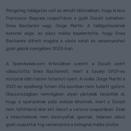
Rengeteg találgatás volt az elmúlt időszakban, hogy ki lesz
Francesco Bagnaia csapattársa a gyári Ducati színeiben:
Enea Bastianini vagy Jorge Martín. A találgatásoknak
ezennel vége, az olasz márka bejelentette, hogy Enea
Bastianini öltheti magára a vörös ruhát és versenyezhet
gyári gépük nyergében 2023-ban.
A Speedweek.com értesülései szerint a Ducati azért
választotta Enea Bastianinit, mert a tavalyi GP21-es
motorral idén három futamot nyert. A rivális Jorge Martín a
2021-es spielbergi futam óta azonban nem tudott győzni.
Olaszországban nemrégiben olyan pletykák terjedtek el,
hogy a spanyolnak jobb esélyei lehetnek, mert a Ducati
nem feltétlenül akar két olaszt a Lenovo csapatában. Ezek
a híresztelések nem bizonyultak igaznak, teljesen olasz
gyári csapattal fog versenyezni a bolognai márka jövőre.