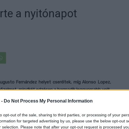
rte a nyitónapot
gusto Fernández helyet cseréltek, míg Alonso Lopez,
győzelmet, mindkét edzésen a harmadik leggyorsabb volt.
 -
Do Not Process My Personal Information
lső edzésén megelőzve Canet-et. Nem sokkal az FP2
 összesített idők tekintetében.
to opt-out of the sale, sharing to third parties, or processing of your per
formation for targeted advertising by us, please use the below opt-out s
lőtt azonban Canet két pozíciót lépett előre idejével.
r selection. Please note that after your opt-out request is processed y