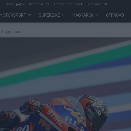
Szerzői jogok
Impresszum
Adatvédelmi elvek
Médiaajánlat
MOTORSPORT
SUPERBIKE
MAGYAROK
OFFROAD
ot Aragónban