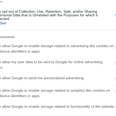
In
 lemaradva a tabellát vezető Fernández mögött, a 12.
o opt-out of Collection, Use, Retention, Sale, and/or Sharing
cing egyik versenyzője sincs jelenleg Q2-t érő helyen.
ersonal Data that Is Unrelated with the Purposes for which it
lected.
pedig a 27. helyen zárta a napot. Mindketten buktak a
Out
 Zonta van den Goorbergh és Cameron Beabuier is, akik
zesített eredmények alapján.
consents
o allow Google to enable storage related to advertising like cookies on
ARLY CRASH FROM
evice identifiers in apps.
RN 14, DOWN GOES HIS
o allow my user data to be sent to Google for online advertising
s.
INO VIETTI ONE
to allow Google to send me personalized advertising.
💥
o allow Google to enable storage related to analytics like cookies on
evice identifiers in apps.
14TH IN THE COMBINED
o allow Google to enable storage related to functionality of the website