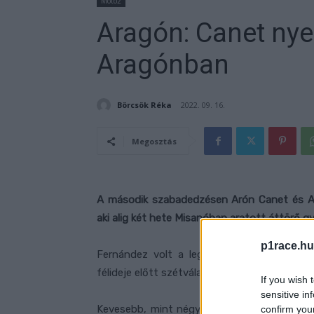
Moto2
Aragón: Canet nye
Aragónban
Börcsök Réka
2022. 09. 16.
Megosztás
A második szabadedzésen Arón Canet és Au
aki alig két hete Misanóban aratott áttörő 
p1race.hu
Fernández volt a leggyorsabb a Moto2 e
félideje előtt szétválasztotta őket López az
If you wish 
sensitive in
Kevesebb, mint négy perccel az edzés vége e
confirm you