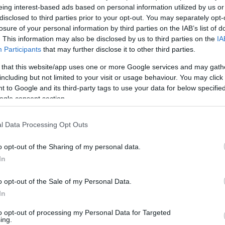
eing interest-based ads based on personal information utilized by us or
ndössze 0,027 másodperccel volt lassabb az FP1-es
disclosed to third parties prior to your opt-out. You may separately opt-
hatalmasat mentett, elkerülte a bukást, így meg tudta
losure of your personal information by third parties on the IAB’s list of
. This information may also be disclosed by us to third parties on the
IA
Participants
that may further disclose it to other third parties.
 that this website/app uses one or more Google services and may gath
 THERE FOR ARON
including but not limited to your visit or usage behaviour. You may click 
GONGP
🏁
#MOTO2
 to Google and its third-party tags to use your data for below specifi
ogle consent section.
/LA7RVYSYL5
l Data Processing Opt Outs
@MOTOGP)
SEPTEMBER
o opt-out of the Sharing of my personal data.
In
o opt-out of the Sale of my Personal Data.
In
, megelőzve Tony Arbolinót. A top 10-be Pedro Acosta,
to opt-out of processing my Personal Data for Targeted
 és Somkiat Chantra fértek be.
ing.