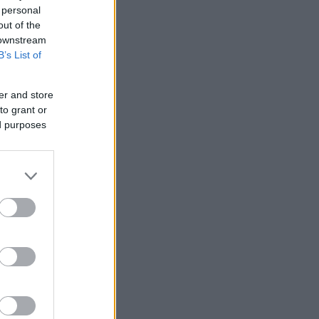
 personal
out of the
 downstream
B’s List of
er and store
to grant or
ed purposes