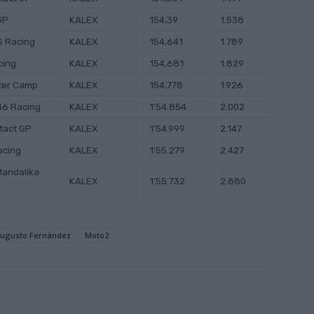
GP
KALEX
154,39
1.538
S Racing
KALEX
154,641
1.789
acing
KALEX
154,681
1.829
ter Camp
KALEX
154,778
1.926
46 Racing
KALEX
1’54.854
2.002
ntact GP
KALEX
1’54.999
2.147
acing
KALEX
1’55.279
2.427
Mandalika
KALEX
1’55.732
2.880
ugusto Fernández
Moto2