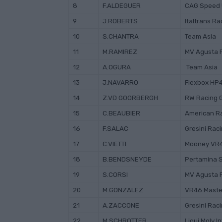
8
F.ALDEGUER
CAG Speed
9
J.ROBERTS
Italtrans R
10
S.CHANTRA
Team Asia
11
M.RAMIREZ
MV Agusta 
12
A.OGURA
Team Asia
13
J.NAVARRO
Flexbox HP
14
Z.VD GOORBERGH
RW Racing 
15
C.BEAUBIER
American R
16
F.SALAC
Gresini Rac
17
C.VIETTI
Mooney VR
18
B.BENDSNEYDE
Pertamina 
19
S.CORSI
MV Agusta 
20
M.GONZALEZ
VR46 Maste
21
A.ZACCONE
Gresini Rac
22
M.SCHROTTER
Liqui Moly I