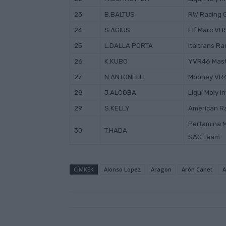
23
B.BALTUS
RW Racing 
24
S.AGIUS
Elf Marc VD
25
L.DALLA PORTA
Italtrans R
26
K.KUBO
YVR46 Mas
27
N.ANTONELLI
Mooney VR
28
J.ALCOBA
Liqui Moly I
29
S.KELLY
American R
Pertamina 
30
T.HADA
SAG Team
CÍMKÉK
Alonso Lopez
Aragon
Arón Canet
A