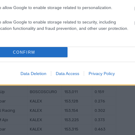
/RIFZUFE6FL
o allow Google to enable storage related to personalization.
o allow Google to enable storage related to security, including
@MOTOGP)
SEPTEMBER
cation functionality and fraud prevention, and other user protection.
CONFIRM
nált eredménye:
40
KALEX
1’52.852
Data Deletion
Data Access
Privacy Policy
M Ajo
KALEX
1’52.925
0.073
 Up
BOSCOSCURO
153,011
0.159
par
KALEX
153,128
0.276
S Racing
KALEX
153,154
0.302
M Ajo
KALEX
153,225
0.373
par
KALEX
153,315
0.463