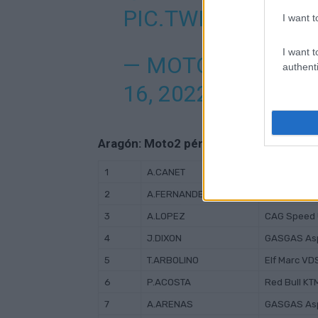
PIC.TWITTER.COM
I want t
I want t
— MOTOGP™🏁 (
authenti
16, 2022
Aragón: Moto2 pénteki edzések kombi
1
A.CANET
Flexbox HP
2
A.FERNANDEZ
Red Bull KT
3
A.LOPEZ
CAG Speed
4
J.DIXON
GASGAS As
5
T.ARBOLINO
Elf Marc VD
6
P.ACOSTA
Red Bull KT
7
A.ARENAS
GASGAS As