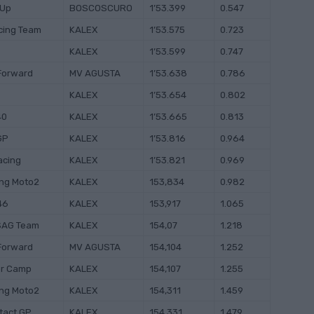
 Up
BOSCOSCURO
1’53.399
0.547
acing Team
KALEX
1’53.575
0.723
KALEX
1’53.599
0.747
Forward
MV AGUSTA
1’53.638
0.786
KALEX
1’53.654
0.802
40
KALEX
1’53.665
0.813
GP
KALEX
1’53.816
0.964
acing
KALEX
1’53.821
0.969
ing Moto2
KALEX
153,834
0.982
46
KALEX
153,917
1.065
SAG Team
KALEX
154,07
1.218
Forward
MV AGUSTA
154,104
1.252
r Camp
KALEX
154,107
1.255
ing Moto2
KALEX
154,311
1.459
ntact GP
KALEX
154,331
1.479