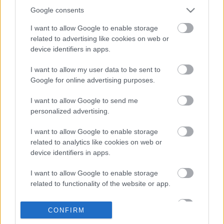
Google consents
„Elvégre a magasságállító eszközök pontosan az ilyen
I want to allow Google to enable storage
pályákra készültek. A felfelé ívelő sikánban korábban
related to advertising like cookies on web or
voltak gondjaink. Most már öröm itt vezetni. Az aszfalt
device identifiers in apps.
olyan, mint három évvel ezelőtt.”
I want to allow my user data to be sent to
Google for online advertising purposes.
Miller ezután elárulta, hogy sokat használja a magassági
eszközöket:
I want to allow Google to send me
personalized advertising.
„Használom az 1-es kanyarban, az utolsó kanyarban, majd
I want to allow Google to enable storage
a 2-es és a 4-es kanyar kijáratánál is. Aztán a hátsó
related to analytics like cookies on web or
egyenes előtti kis egyenesben és csak a hátsó
device identifiers in apps.
egyenesben is. Azt hiszem, itt sokat használjuk,
hasonlóan például az osztrák pályához.”
I want to allow Google to enable storage
related to functionality of the website or app.
I want to allow Google to enable storage
CONFIRM
related to personalization.