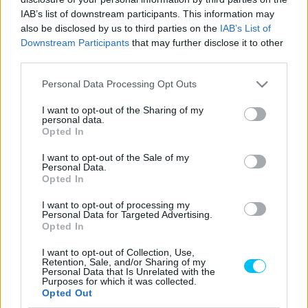
IAB’s list of downstream participants. This information may
also be disclosed by us to third parties on the
IAB’s List of
Jack Miller is hibátlanul motorozott a japán hétvége első
Downstream Participants
that may further disclose it to other
edzésnapján, végül mindössze 0,028 másodperccel a
third parties.
világbajnoki címre pályázó Pecco Bagnaia előtt
Please note that this website/app uses one or more Google
biztosította a nap legjobb idejét.
Personal Data Processing Opt Outs
services and may gather and store information including but
not limited to your visit or usage behaviour. You may click to
I want to opt-out of the Sharing of my
„Ez egy jó nap volt. Élveztem a hosszabb etapot, sok
personal data.
grant or deny consent to Google and its third-party tags to
Opted In
munkát végeztem. Jó volt egy kicsit változtatni a
use your data for below specified purposes in below Google
consent section.
motoron, és aztán egy kicsit összehasonlítani
I want to opt-out of the Sale of my
Personal Data.
ugyanazokkal a gumikkal.
” – kezdte Miller.
Opted In
I want to opt-out of processing my
„Természetesen folyamatosan a hátralévő időt néztük.
Personal Data for Targeted Advertising.
Végül új gumikat szereltünk fel. A pálya jó állapotban van,
Opted In
a motor nagyon, nagyon jól működik itt. Oké, a köridő
I want to opt-out of Collection, Use,
lehetett volna egy kicsit jobb is, de holnap javíthatunk.”
Retention, Sale, and/or Sharing of my
Personal Data that Is Unrelated with the
Purposes for which it was collected.
Opted Out
- Advertisement -