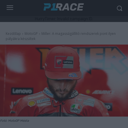
HurryTimer: Invalid campaign ID.
Kezdőlap
MotoGP
Miller: A magasságállító rendszerek pont ilyen
pályákra készültek
Fotó: MotoGP Média