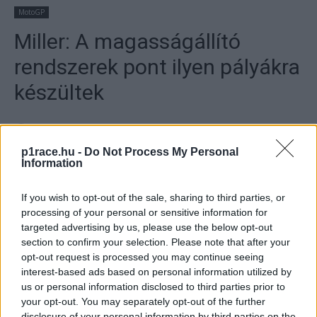
MotoGP
Miller: A magasságállító
rendszerek pont ilyen pályákra
készültek
By
Dányi Gyöngyi
2022. 09. 23.
p1race.hu -
Do Not Process My Personal
Information
If you wish to opt-out of the sale, sharing to third parties, or
- Hirdetés -
processing of your personal or sensitive information for
targeted advertising by us, please use the below opt-out
A Ducati ausztrál gyári pilótája, Jack Miller elárulta, hol és
section to confirm your selection. Please note that after your
opt-out request is processed you may continue seeing
miért hasznosak különösen a magasságállító rendszerek
interest-based ads based on personal information utilized by
(hátul és elöl) Japánban.
us or personal information disclosed to third parties prior to
your opt-out. You may separately opt-out of the further
- Hirdetés -
disclosure of your personal information by third parties on the