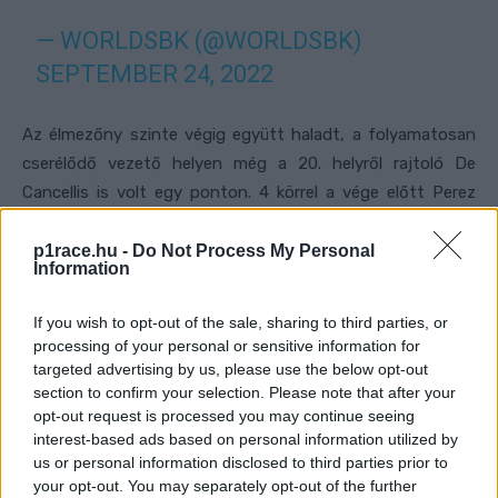
— WORLDSBK (@WORLDSBK)
SEPTEMBER 24, 2022
Az élmezőny szinte végig együtt haladt, a folyamatosan
cserélődő vezető helyen még a 20. helyről rajtoló De
Cancellis is volt egy ponton. 4 körrel a vége előtt Perez
Gonzales bukott, ezzel ő kiszállt a győzelemért folytatott
csatából. Az utolsó körben viszont heten egymás mellett
p1race.hu -
Do Not Process My Personal
Information
próbáltak befordulni a célegyenes végén, így lehetetlen
volt megmondani, ki nyerhet. Eközben viszont Mogeda
If you wish to opt-out of the sale, sharing to third parties, or
esett el az első kanyarban.
processing of your personal or sensitive information for
targeted advertising by us, please use the below opt-out
section to confirm your selection. Please note that after your
- Advertisement -
opt-out request is processed you may continue seeing
interest-based ads based on personal information utilized by
Végül Okaya az utolsó kanyarban előzte meg a
us or personal information disclosed to third parties prior to
bajnokságot vezető Diazt, ezzel idén először, pályafutása
your opt-out. You may separately opt-out of the further