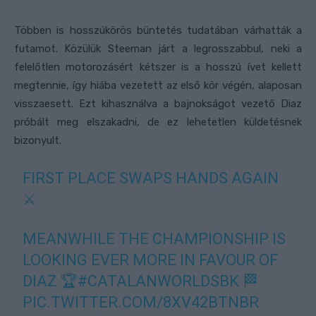
Többen is hosszúkörös büntetés tudatában várhatták a
futamot. Közülük Steeman járt a legrosszabbul, neki a
felelőtlen motorozásért kétszer is a hosszú ívet kellett
megtennie, így hiába vezetett az első kör végén, alaposan
visszaesett. Ezt kihasználva a bajnokságot vezető Diaz
próbált meg elszakadni, de ez lehetetlen küldetésnek
bizonyult.
FIRST PLACE SWAPS HANDS AGAIN
⚔️
MEANWHILE THE CHAMPIONSHIP IS
LOOKING EVER MORE IN FAVOUR OF
DIAZ 🏆
#CATALANWORLDSBK
🏁
PIC.TWITTER.COM/8XV42BTNBR