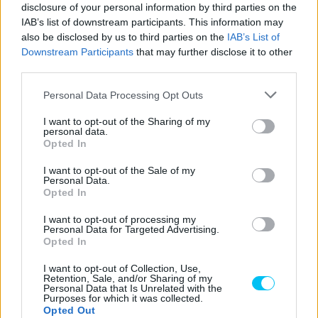
során pedig másodszor győzött. A spanyol viszont a
disclosure of your personal information by third parties on the
IAB’s list of downstream participants. This information may
második helyével is növelte előnyét az összetettben.
also be disclosed by us to third parties on the
IAB’s List of
Sorozatban hetedik dobogós helyezést követően 60
Downstream Participants
that may further disclose it to other
ponttal vezet a tabellán. A dobogó legalsó fokára pedig
third parties.
egy másik spanyol, Garcia Gonzalez állhatott fel.
Please note that this website/app uses one or more Google
Personal Data Processing Opt Outs
services and may gather and store information including but
Számadó Máté a 23. helyen fejezte be a futamot.
not limited to your visit or usage behaviour. You may click to
I want to opt-out of the Sharing of my
personal data.
grant or deny consent to Google and its third-party tags to
Opted In
Végeredmény:
use your data for below specified purposes in below Google
consent section.
I want to opt-out of the Sale of my
Personal Data.
1
Y. OKAYA
MTM Kawasaki
KAWASAKI
Opted In
Arco Motor
I want to opt-out of processing my
2
A. DIAZ
YAMAHA
0.069
Personal Data for Targeted Advertising.
University
Opted In
J. G.
ESP Solutions
3
KAWASAKI
0.157
I want to opt-out of Collection, Use,
GONZALEZ
Motap
Retention, Sale, and/or Sharing of my
Personal Data that Is Unrelated with the
H. DE
Purposes for which it was collected.
4
Prodina Racing
KAWASAKI
0.470
Opted Out
CANCELLIS