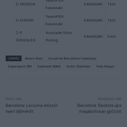
Team#109
D. MOGEDA
KAWASAKI
1 kör
Kawasaki
Team#109
H. KHOURI
KAWASAKI
1 kör
Kawasaki
J. P.
Accolade Smrz
KAWASAKI
5 kör
GONZALES
Racing
CIMKÉK
Alvaro Diaz
Circuit de Barcelona-Catalunya
Supersport 300
Számadó Máté
Victor Steeman
Yuta Okaya
Előző cikk
Következő cikk
Barcelona: Lecuona először
Barcelona: Bautista újra
nyert időmérőt
magabiztosan győzött