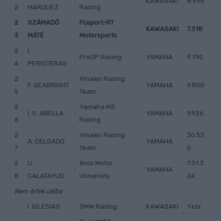
KAWASAKI
6.995
2
MARQUEZ
Racing
2
SZÁMADÓ
Füsport-RT
KAWASAKI
7.318
3
MÁTÉ
Motorsports
2
I.
ProGP Racing
YAMAHA
9.790
4
PERISTERAS
2
Vinales Racing
F. SEABRIGHT
YAMAHA
9.800
5
Team
2
Yamaha MS
I. G. ABELLA
YAMAHA
9.926
6
Racing
2
Vinales Racing
30.53
A. DELGADO
YAMAHA
7
Team
0
2
U.
Arco Motor
1’31.3
YAMAHA
8
CALATAYUD
University
24
Nem értek célba
I. IGLESIAS
SMW Racing
KAWASAKI
1 kör