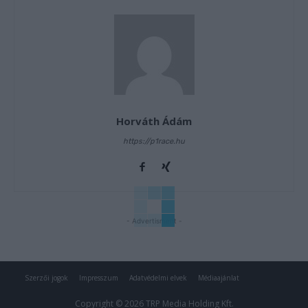
Horváth Ádám
https://p1race.hu
- Advertisment -