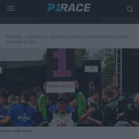
HurryTimer: Invalid campaign ID.
Kezdőlap
Supersport
Barcelona: Okaya az utolsó kanyarban nyert,
Számadó 23. lett
Forrás: WSBK Media