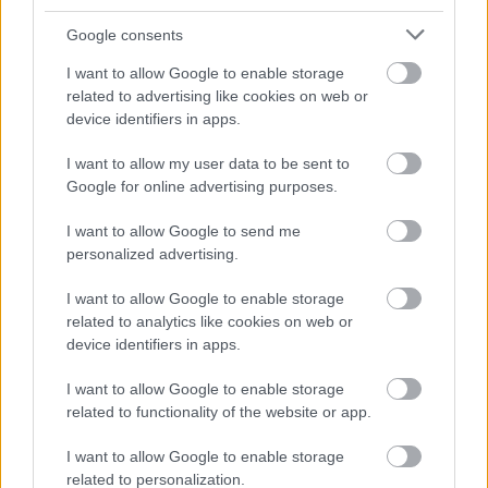
5
H. MAIER
AD78 Team Brasil
YAMAHA
0.514
Google consents
G.
6
ProGP Racing
YAMAHA
0.549
I want to allow Google to enable storage
MASTROLUCA
related to advertising like cookies on web or
7
A. MAHENDRA
Team BrCorse
YAMAHA
0.551
device identifiers in apps.
8
V. STEEMAN
MTM Kawasaki
KAWASAKI
0.648
I want to allow my user data to be sent to
9
B. IERACI
Prodina Racing
KAWASAKI
0.664
Google for online advertising purposes.
1
I want to allow Google to send me
M. GENNAI
Team BrCorse
YAMAHA
0.826
0
personalized advertising.
1
R. BIJMAN
MTM Kawasaki
KAWASAKI
1.231
I want to allow Google to enable storage
1
related to analytics like cookies on web or
1
device identifiers in apps.
L. LEHMANN
Freudenberg KTM
KTM
1.277
2
I want to allow Google to enable storage
1
Kawasaki GP
related to functionality of the website or app.
K. SABATUCCI
KAWASAKI
1.962
3
Project
I want to allow Google to enable storage
1
Leader Team
related to personalization.
S. DI SORA
KAWASAKI
2.036