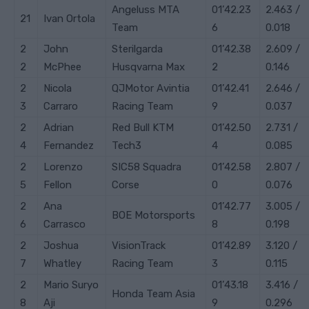
Angeluss MTA
01’42.23
2.463 /
21
Ivan
Ortola
Team
6
0.018
2
John
Sterilgarda
01’42.38
2.609 /
2
McPhee
Husqvarna Max
2
0.146
2
Nicola
QJMotor Avintia
01’42.41
2.646 /
3
Carraro
Racing Team
9
0.037
2
Adrian
Red Bull KTM
01’42.50
2.731 /
4
Fernandez
Tech3
4
0.085
2
Lorenzo
SIC58 Squadra
01’42.58
2.807 /
5
Fellon
Corse
0
0.076
2
Ana
01’42.77
3.005 /
BOE Motorsports
6
Carrasco
8
0.198
2
Joshua
VisionTrack
01’42.89
3.120 /
7
Whatley
Racing Team
3
0.115
2
Mario
Suryo
01’43.18
3.416 /
Honda Team Asia
8
Aji
9
0.296