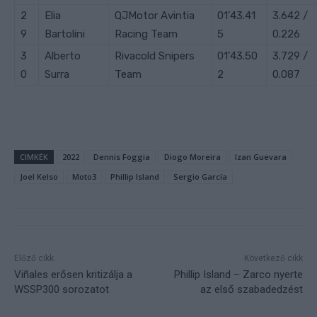
2
Elia
QJMotor Avintia
01’43.41
3.642 /
9
Bartolini
Racing Team
5
0.226
3
Alberto
Rivacold Snipers
01’43.50
3.729 /
0
Surra
Team
2
0.087
CIMKÉK
2022
Dennis Foggia
Diogo Moreira
Izan Guevara
Joel Kelso
Moto3
Phillip Island
Sergio García
Előző cikk
Következő cikk
Viñales erősen kritizálja a
Phillip Island – Zarco nyerte
WSSP300 sorozatot
az első szabadedzést