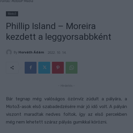
Forrás: MotoGP Media
Moto3
Phillip Island – Moreira
kezdett a leggyorsabbként
By
Horváth Ádám
2022. 10. 14.
- Hirdetés -
Bár tegnap még valóságos özönvíz zúdult a pályára, a
Moto3-asok első szabadedzésére már jó idő volt. A pályán
viszont maradtak nedves foltok, így az első percekben
még nem lehetett száraz pályás gumikkal körözni.