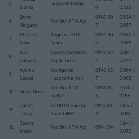
5
Leopard Racing
Suzuki
0
0.333
Daniel
01’40.30
0.534 /
6
Red Bull KTM Ajo
Holgado
7
0.057
Stefano
Angeluss MTA
01’40.40
0.632 /
7
Nepa
Team
5
0.098
Izan
Gaviota GASGAS
01’40.65
0.881 /
8
Guevara
Aspar Team
4
0.249
Ayumu
Sterilgarda
01’40.65
0.884 /
9
Sasaki
Husqvarna Max
7
0.003
Red Bull KTM
01’40.84
1.070 /
10
Deniz
Öncü
Tech3
3
0.186
Carlos
CFMOTO Racing
01’40.93
1.166 /
11
Tatay
PruestelGP
9
0.096
Jaume
1.241 /
12
Red Bull KTM Ajo
01’41.014
Masia
0.075