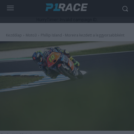
HurryTimer: Invalid campaign ID.
Kezdőlap
Moto3
Phillip Island - Moreira kezdett a leggyorsabbként