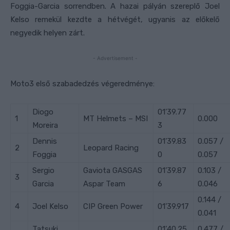
Foggia-Garcia sorrendben. A hazai pályán szereplő Joel
Kelso remekül kezdte a hétvégét, ugyanis az előkelő
negyedik helyen zárt.
- Advertisement -
Moto3 első szabadedzés végeredménye:
Diogo
01’39.77
1
MT Helmets – MSI
0.000
Moreira
3
Dennis
01’39.83
0.057 /
2
Leopard Racing
Foggia
0
0.057
Sergio
Gaviota GASGAS
01’39.87
0.103 /
3
Garcia
Aspar Team
6
0.046
0.144 /
4
Joel
Kelso
CIP Green Power
01’39.917
0.041
Tatsuki
01’40.25
0.477 /