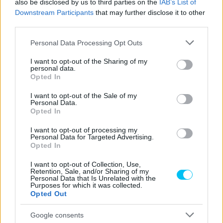
also be disclosed by us to third parties on the
IAB’s List of
Downstream Participants
that may further disclose it to other
third parties.
Please note that this website/app uses one or more Google
Personal Data Processing Opt Outs
services and may gather and store information including but
not limited to your visit or usage behaviour. You may click to
I want to opt-out of the Sharing of my
personal data.
grant or deny consent to Google and its third-party tags to
Opted In
use your data for below specified purposes in below Google
consent section.
I want to opt-out of the Sale of my
Personal Data.
Opted In
I want to opt-out of processing my
Personal Data for Targeted Advertising.
Opted In
I want to opt-out of Collection, Use,
Retention, Sale, and/or Sharing of my
Personal Data that Is Unrelated with the
Purposes for which it was collected.
Opted Out
Google consents