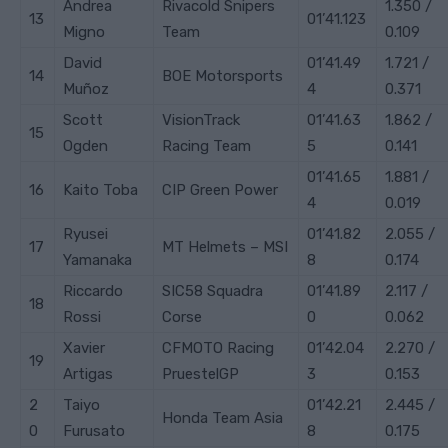
Andrea
Rivacold Snipers
1.350 /
13
01’41.123
Migno
Team
0.109
David
01’41.49
1.721 /
14
BOE Motorsports
Muñoz
4
0.371
Scott
VisionTrack
01’41.63
1.862 /
15
Ogden
Racing Team
5
0.141
01’41.65
1.881 /
16
Kaito
Toba
CIP Green Power
4
0.019
Ryusei
01’41.82
2.055 /
17
MT Helmets – MSI
Yamanaka
8
0.174
Riccardo
SIC58 Squadra
01’41.89
2.117 /
18
Rossi
Corse
0
0.062
Xavier
CFMOTO Racing
01’42.04
2.270 /
19
Artigas
PruestelGP
3
0.153
2
Taiyo
01’42.21
2.445 /
Honda Team Asia
0
Furusato
8
0.175