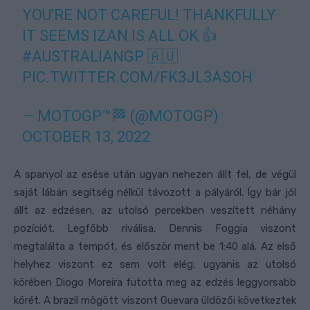
YOU'RE NOT CAREFUL! THANKFULLY
IT SEEMS IZAN IS ALL OK 👍
#AUSTRALIANGP
🇦🇺
PIC.TWITTER.COM/FK3JL3ASOH
— MOTOGP™🏁 (@MOTOGP)
OCTOBER 13, 2022
A spanyol az esése után ugyan nehezen állt fel, de végül
saját lábán segítség nélkül távozott a pályáról. Így bár jól
állt az edzésen, az utolsó percekben veszített néhány
pozíciót. Legfőbb riválisa, Dennis Foggia viszont
megtalálta a tempót, és először ment be 1:40 alá. Az első
helyhez viszont ez sem volt elég, ugyanis az utolsó
körében Diogo Moreira futotta meg az edzés leggyorsabb
körét. A brazil mögött viszont Guevara üldözői következtek