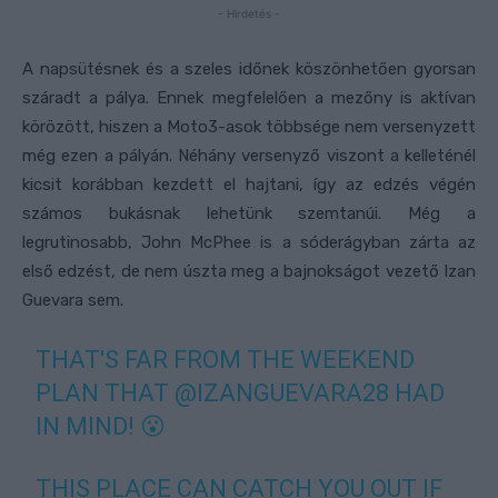
- Hirdetés -
A napsütésnek és a szeles időnek köszönhetően gyorsan
száradt a pálya. Ennek megfelelően a mezőny is aktívan
körözött, hiszen a Moto3-asok többsége nem versenyzett
még ezen a pályán. Néhány versenyző viszont a kelleténél
kicsit korábban kezdett el hajtani, így az edzés végén
számos bukásnak lehetünk szemtanúi. Még a
legrutinosabb, John McPhee is a sóderágyban zárta az
első edzést, de nem úszta meg a bajnokságot vezető Izan
Guevara sem.
THAT'S FAR FROM THE WEEKEND
PLAN THAT
@IZANGUEVARA28
HAD
IN MIND! 😮
THIS PLACE CAN CATCH YOU OUT IF