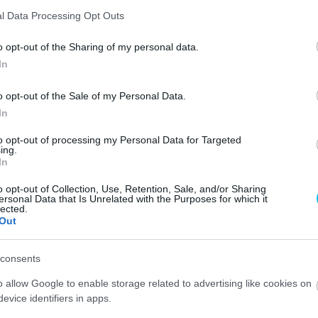
l Data Processing Opt Outs
o opt-out of the Sharing of my personal data.
In
o opt-out of the Sale of my Personal Data.
In
to opt-out of processing my Personal Data for Targeted
Következő cikk
ing.
In
Marc Márquez: Sepangban mindig nagyon erős
mindenki
o opt-out of Collection, Use, Retention, Sale, and/or Sharing
ersonal Data that Is Unrelated with the Purposes for which it
lected.
Out
consents
o allow Google to enable storage related to advertising like cookies on
evice identifiers in apps.