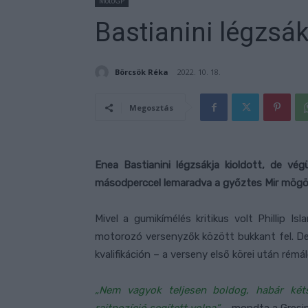
MotoGP
Bastianini légzsák
Börcsök Réka
2022. 10. 18.
Megosztás
Enea Bastianini légzsákja kioldott, de vég
másodperccel lemaradva a győztes Mir mög
Mivel a gumikímélés kritikus volt Phillip 
motorozó versenyzők között bukkant fel. De a
kvalifikáción – a verseny első körei után rémá
„Nem vagyok teljesen boldog, habár két