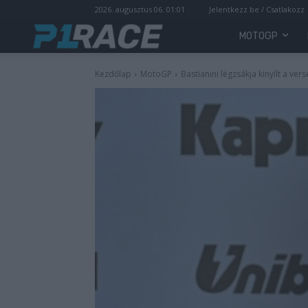
2026. augusztus 06. 01:01
Jelentkezz be / Csatlakozz
MOTOGP
Kezdőlap
MotoGP
Bastianini légzsákja kinyílt a ver