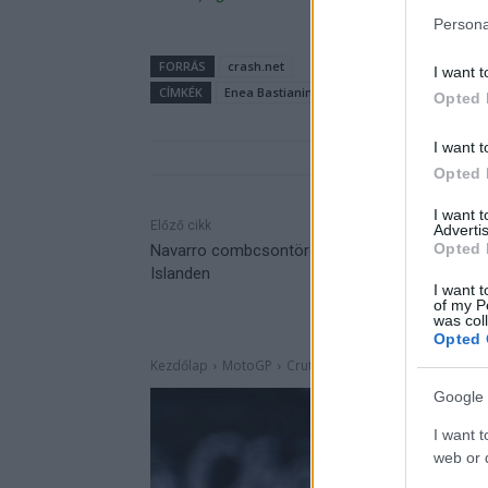
Persona
FORRÁS
crash.net
I want t
CÍMKÉK
Enea Bastianini
Phillip Island
Opted 
I want t
Opted 
I want 
Előző cikk
Advertis
Opted 
Navarro combcsontörést szenvedett Phillip
Islanden
I want t
of my P
was col
Opted 
Google 
I want t
web or d