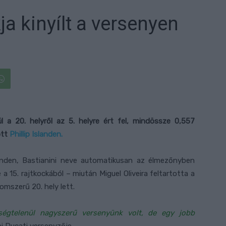
ja kinyílt a versenyen
ül a 20. helyről az 5. helyre ért fel, mindössze 0,557
ött
Phillip Islanden.
Islanden, Bastianini neve automatikusan az élmezőnyben
 15. rajtkockából – miután Miguel Oliveira feltartotta a
lomszerű 20. hely lett.
ségtelenül nagyszerű versenyünk volt, de egy jobb