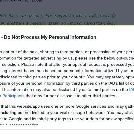
i Ducati versenyzője.
lult lesz, de az első kör nagyon furcsa volt, mert [a
nek éreztem a motort, aztán az utolsó kanyarban [egy
 -
Do Not Process My Personal Information
kkal és sok pozíciót veszítettem, de körről körre
to opt-out of the sale, sharing to third parties, or processing of your per
el végeztem az első csoporthoz.”
Bastianini az utolsó
formation for targeted advertising by us, please use the below opt-out s
zető Jorge Martínt és Luca Marinit, de néhány tizeddel
r selection. Please note that after your opt-out request is processed y
eing interest-based ads based on personal information utilized by us or
disclosed to third parties prior to your opt-out. You may separately opt-
losure of your personal information by third parties on the IAB’s list of
l voltam hozzá”
–
mondta
a négyszeres 2022-es
. This information may also be disclosed by us to third parties on the
IA
 Marinit és Aleixet, de a hátulról indulás eldöntötte a
Participants
that may further disclose it to other third parties.
 that this website/app uses one or more Google services and may gath
including but not limited to your visit or usage behaviour. You may click 
, nagyszerű eredmény. Mivel a pálya új volt számomra a
 to Google and its third-party tags to use your data for below specifi
m értem el itt igazán jó eredményeket. Ezért biztosan
ogle consent section.