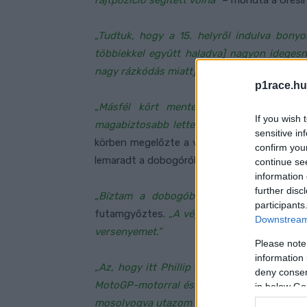
rajtpozíció segített volna”
– mondta a Gresin
„Tudtuk, hogy a 15. helyről indulva bonyo
többiekkel együtt haladva] nagyon ideges
nagy rázkódás miatt] kinyílt a légzsákom.
p1race.hu
„Másfél kört mentem felfújódott légzsá
If you wish 
magabiztosabb lettem és végül nagyon köz
sensitive in
körben megelőzte a verseny első felében ve
confirm you
lemaradt a dobogóról.
continue se
information 
further disc
„Bíztam a dobogóban, mert nagyon köze
participants
futamgyőztes.
„A végén megelőztem Martínt,
Downstream 
versenyemet.”
Please note
information 
„Az, hogy itt Phillip Islanden erős voltam
deny consent
MotoGP-motorral és a többi osztályban sose
in below Go
mosolyogva utazom tovább.”