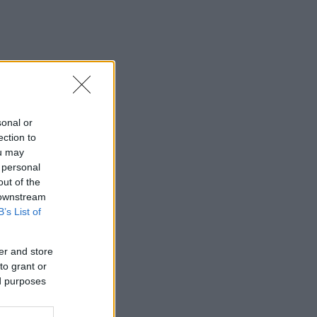
sonal or
ection to
ou may
 personal
out of the
 downstream
B’s List of
er and store
to grant or
ed purposes