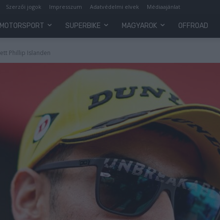
Szerzői jogok
Impresszum
Adatvédelmi elvek
Médiaajánlat
MOTORSPORT
SUPERBIKE
MAGYAROK
OFFROAD
t Phillip Islanden