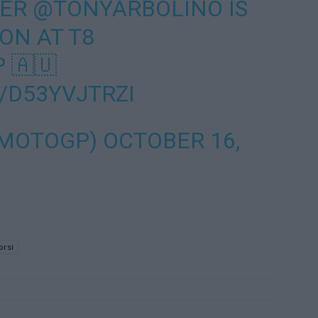
TER
@TONYARBOLINO
IS
ON AT T8
P
🇦🇺
/D53YVJTRZI
@MOTOGP)
OCTOBER 16,
orsi