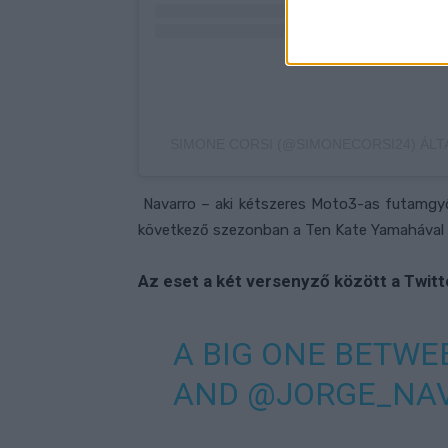
SIMONE CORSI (@SIMONECORSI24) ÁL
Navarro – aki kétszeres Moto3-as futamgyő
következő szezonban a Ten Kate Yamahával i
Az eset a két versenyző között a Twitt
A BIG ONE BETW
AND
@JORGE_NA