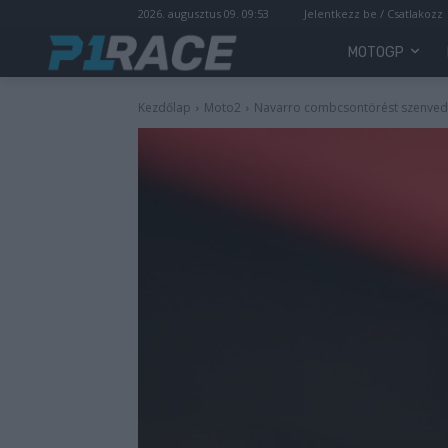
2026. augusztus 09. 09:53
Jelentkezz be / Csatlakozz
MOTOGP
Kezdőlap
Moto2
Navarro combcsontörést szenvedet