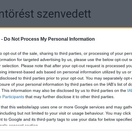
törést szenvedett
 -
Do Not Process My Personal Information
to opt-out of the sale, sharing to third parties, or processing of your per
formation for targeted advertising by us, please use the below opt-out s
r selection. Please note that after your opt-out request is processed y
eing interest-based ads based on personal information utilized by us or
disclosed to third parties prior to your opt-out. You may separately opt-
tötték, miután a vasárnapi Ausztrál Moto2-es nagydíj
losure of your personal information by third parties on the IAB’s list of
. This information may also be disclosed by us to third parties on the
IA
 hátulról érkező Simone Corsi eltalálta őt.
Participants
that may further disclose it to other third parties.
tjába esett, amikor az újonnan elnevezett Miller-kanyar
 that this website/app uses one or more Google services and may gath
including but not limited to your visit or usage behaviour. You may click 
Az ütközés következtében az akkor 23. helyen álló Navarro
 to Google and its third-party tags to use your data for below specifi
érülései miatt nem tudott megmozdulni.
ogle consent section.