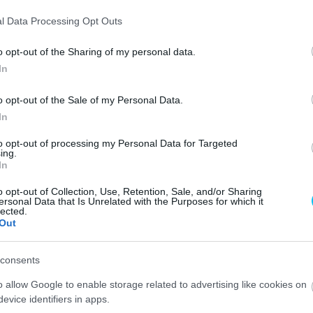
, miközben Navarro a pálya szélén ült. Körök teltek el,
l Data Processing Opt Outs
elbourne-i kórházba szállították.
o opt-out of the Sharing of my personal data.
zerint:
„Helló mindenkinek! A tegnapi baleset után, hála
In
műtötték. Most már csak azt kell megnéznünk, hogyan
o opt-out of the Sale of my Personal Data.
ogy @simonecorsi24 is hamar rendbe jön.”
In
gi médiában írt:
„Sajnálom, hogy nem tudtam elkerülni
to opt-out of processing my Personal Data for Targeted
ing.
 gyógyuljon meg és hamarosan újra nyeregbe szálljon…
In
égem a kisujjamon, és remélem, hogy én is minél
o opt-out of Collection, Use, Retention, Sale, and/or Sharing
ersonal Data that Is Unrelated with the Purposes for which it
lected.
Out
consents
o allow Google to enable storage related to advertising like cookies on
evice identifiers in apps.