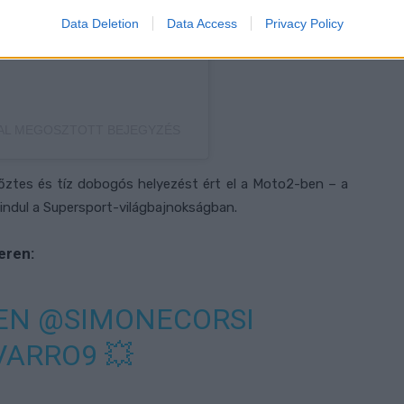
Data Deletion
Data Access
Privacy Policy
TAL MEGOSZTOTT BEJEGYZÉS
ztes és tíz dobogós helyezést ért el a Moto2-ben – a
ndul a Supersport-világbajnokságban.
eren:
EEN
@SIMONECORSI
VARRO9
💥