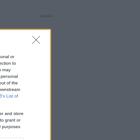
- Hirdetés -
sonal or
ection to
ou may
 personal
out of the
 downstream
B’s List of
er and store
to grant or
ed purposes