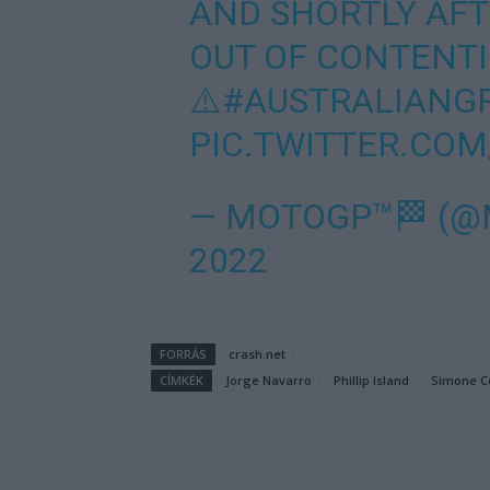
AND SHORTLY AF
OUT OF CONTENTI
⚠️
#AUSTRALIANG
PIC.TWITTER.COM
— MOTOGP™🏁 (
2022
FORRÁS
crash.net
CÍMKÉK
Jorge Navarro
Phillip Island
Simone C