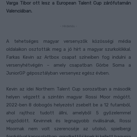
Varga Tibor ott lesz a European Talent Cup zárófutamán
Valenciában.
- Hirdetés -
A tehetséges magyar versenyzők közösségi média
oldalaikon osztották meg a jó hírt a magyar szurkolókkal.
Farkas Kevin az Artbox csapat színeiben fog indulni a
versenyhétvégén – amely csapatban Görbe Soma a
JuniorGP géposztályban versenyez egész évben.
Kevin az idei Northern Talent Cup sorozatban a második
helyen végzett a szintén magyar Rossi Moor mögött.
2022-ben 8 dobogós helyezést zsebelt be a 12 futamból,
ahol rajthoz tudott állni, amelyből 5 győzelemmel
végződött. Kevinnek és legnagyobb riválisának, Rossi
Moornak nem volt szerencséje az utolsó, spielbergi
fordulóval kapcsolatban, mindkettőjüknek ki kellett hagynia