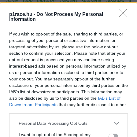
minél több motoron megtett kilométer hozzáad a
teljesítményemhez. Az a közeljövőben fog kiderülni, hogy
p1race.hu -
Do Not Process My Personal
milyen sorrendben állítjuk magunk elé a kihívásokat.
A
Information
kilátásaink a 2023-as évre pozitívak, vannak opcióink.
Köszönjük a segítséget Tóth Imrének, Talmácsi Gábornak
If you wish to opt-out of the sale, sharing to third parties, or
és a HUMDA-nak.”
processing of your personal or sensitive information for
targeted advertising by us, please use the below opt-out
section to confirm your selection. Please note that after your
Farkas Kevinnel korábban a SportTV is interjút készített:
opt-out request is processed you may continue seeing
interest-based ads based on personal information utilized by
us or personal information disclosed to third parties prior to
your opt-out. You may separately opt-out of the further
disclosure of your personal information by third parties on the
IAB’s list of downstream participants. This information may
also be disclosed by us to third parties on the
IAB’s List of
Downstream Participants
that may further disclose it to other
third parties.
Please note that this website/app uses one or more Google
Personal Data Processing Opt Outs
services and may gather and store information including but
not limited to your visit or usage behaviour. You may click to
I want to opt-out of the Sharing of my