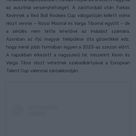
az ausztriai versenyhétvégét. A záróforduló után Farkas
Kevinnek a Red Bull Rookies Cup válogatóján kellett volna
részt vennie – Rossi Moorral és Varga Tiborral együtt – de
a sérülés nem tette lehetővé az indulást számára.
Azonban az ifjú magyar felépülése óta gőzerőkkel edz,
hogy minél jobb formában legyen a 2023-as szezon előtt.
A napokban érkezett a nagyszerű hír, miszerint Kevin és
Varga Tibor részt vehetnek szabadkártyával a European
Talent Cup valenciai záróakkordján.