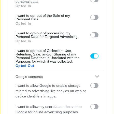
personal data.
grant or deny consent to Google and its third-party tags to
Opted In
A P1Race szerkesztősége sok sikert kíván az ETC futamra,
use your data for below specified purposes in below Google
amelyről természetesen beszámolunk!
consent section.
I want to opt-out of the Sale of my
Personal Data.
Opted In
Varga Tibor indulásáról következő cikkünkben olvashattok!
I want to opt-out of processing my
Personal Data for Targeted Advertising.
Opted In
CIMKÉK
ETC
Farkas Kevin
NTC
Valencia
I want to opt-out of Collection, Use,
Retention, Sale, and/or Sharing of my
Personal Data that Is Unrelated with the
Purposes for which it was collected.
Opted Out
Előző cikk
Következő cikk
Google consents
Morbidelli: Tovább dolgozunk
Varga Tiborért is
a rejtély megoldásán
szoríthatunk a European
I want to allow Google to enable storage
Talent Cup zárófutamán
related to advertising like cookies on web or
device identifiers in apps.
I want to allow my user data to be sent to
Google for online advertising purposes.