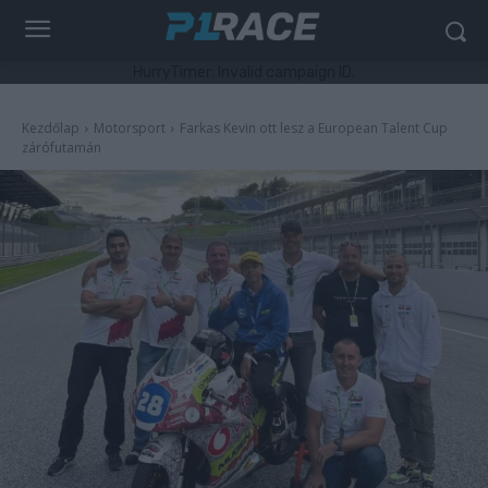
HurryTimer: Invalid campaign ID.
Kezdőlap
Motorsport
Farkas Kevin ott lesz a European Talent Cup
zárófutamán