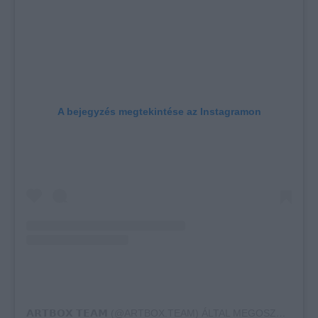
A bejegyzés megtekintése az Instagramon
𝗔𝗥𝗧𝗕𝗢𝗫 𝗧𝗘𝗔𝗠 (@ARTBOX.TEAM) ÁLTAL MEGOSZTOTT BEJEGYZÉS