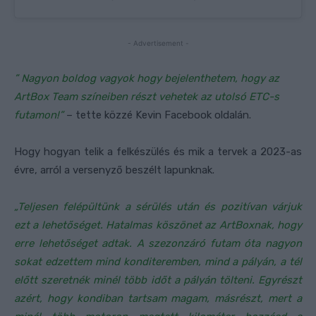
- Advertisement -
” Nagyon boldog vagyok hogy bejelenthetem, hogy az
ArtBox Team színeiben részt vehetek az utolsó ETC-s
futamon!”
– tette közzé Kevin Facebook oldalán.
Hogy hogyan telik a felkészülés és mik a tervek a 2023-as
évre, arról a versenyző beszélt lapunknak.
„Teljesen felépültünk a sérülés után és pozitívan várjuk
ezt a lehetőséget. Hatalmas köszönet az ArtBoxnak, hogy
erre lehetőséget adtak. A szezonzáró futam óta nagyon
sokat edzettem mind konditeremben, mind a pályán, a tél
előtt szeretnék minél több időt a pályán tölteni. Egyrészt
azért, hogy kondiban tartsam magam, másrészt, mert a