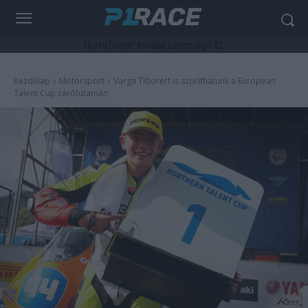
HurryTimer: Invalid campaign ID.
Kezdőlap
Motorsport
Varga Tiborért is szoríthatunk a European
Talent Cup zárófutamán