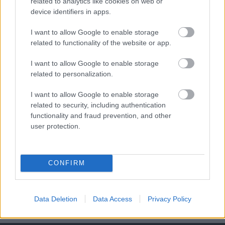
Farkas Kevin ott lesz a
Marini indokoltnak tartja a
related to analytics like cookies on web or
European Talent Cup
„piros zászló gombot”
device identifiers in apps.
zárófutamán
I want to allow Google to enable storage
related to functionality of the website or app.
I want to allow Google to enable storage
related to personalization.
I want to allow Google to enable storage
related to security, including authentication
functionality and fraud prevention, and other
user protection.
Börcsök Réka
https://p1race.hu
CONFIRM
- Advertisment -
Data Deletion
Data Access
Privacy Policy