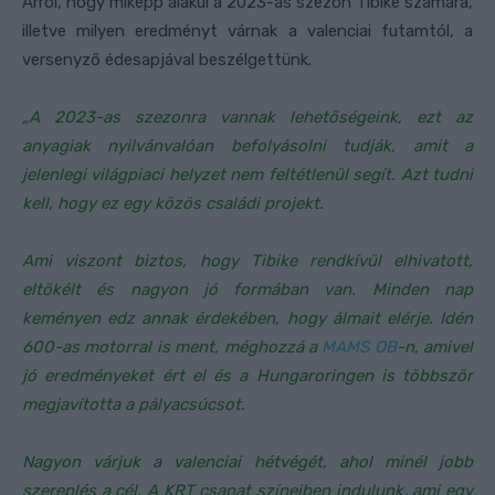
Arról, hogy miképp alakul a 2023-as szezon Tibike számára,
illetve milyen eredményt várnak a valenciai futamtól, a
versenyző édesapjával beszélgettünk.
„A 2023-as szezonra vannak lehetőségeink, ezt az
anyagiak nyilvánvalóan befolyásolni tudják, amit a
jelenlegi világpiaci helyzet nem feltétlenül segít. Azt tudni
kell, hogy ez egy közös családi projekt.
Ami viszont biztos, hogy Tibike rendkívül elhivatott,
eltökélt és nagyon jó formában van. Minden nap
keményen edz annak érdekében, hogy álmait elérje. Idén
600-as motorral is ment, méghozzá a
MAMS OB
-n, amivel
jó eredményeket ért el és a Hungaroringen is többször
megjavította a pályacsúcsot.
Nagyon várjuk a valenciai hétvégét, ahol minél jobb
szereplés a cél. A KRT csapat színeiben indulunk, ami egy