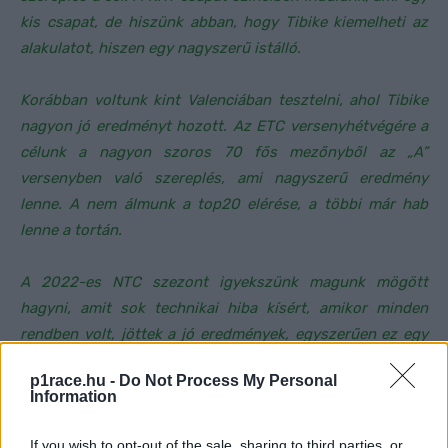
kis csapat, de hiszünk abban, hogy Tibike kiemelheti az
alakulatot, hiszen egy nagyszerű istálló.
Korábban voltunk kint Valenciában tesztelni, ahol Tibike
nagyon jó eredményt hozott. Az ETC versenyhétvégére a
célunk a nagyon szoros 70 fős mezőnyből az „A”
versenyben való szereplés, ami nagyszerű eredmény
lenne. A nem álmunk a top20 elérése, a többi már hab
lenne a tortán.
A 2022-es NTC szezont igyekszünk magunk mögött
hagyni, amit sok technikai hiba kísért, amikor minden
rendben volt, jöttek a jó eredmények, egyszerűen ez egy
balszerencsés sorozat volt.”
p1race.hu -
Do Not Process My Personal
Information
Varga Tibor elhivatottságát mi sem árnyalhatná jobban,
mint az alábbi Facebook bejegyzés:
If you wish to opt-out of the sale, sharing to third parties, or