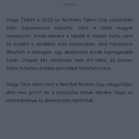
- Hirdetés -
Varga Tibikét a 2022-es Northern Talent Cup szezonban
több balszerencse sújtotta, mint a többi magyar
versenyzőt. Ennek ellenére a tabella 6. helyén tudta zárni
az évadot a rendkívül erős mezőnyben, ahol háromszor
állhatott a dobogón, egy alkalommal annak legmagasabb
fokán. Csupán két versenyen nem ért célba, az összes
többi futamon értékes pontokkal térhetett haza.
Varga Tibor részt vett a Red Bull Rookies Cup válogatóján,
ahol nem jutott be a sorozatba annak ellenére, hogy az
időeredményei az élmezőnybe repítették.