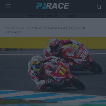
HurryTimer: Invalid campaign ID.
Kezdőlap
Moto3
Guevara és García is a végsőkig küzdött
Valenciában