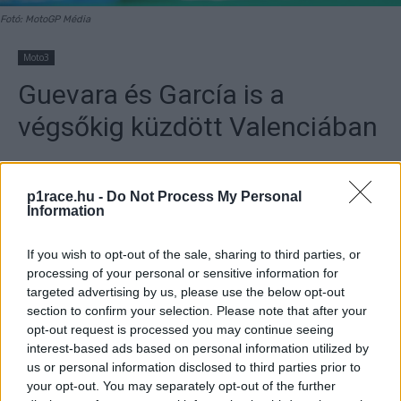
Fotó: MotoGP Média
Moto3
Guevara és García is a
végsőkig küzdött Valenciában
By
Dányi Gyöngyi
2022. 11. 08.
p1race.hu -
Do Not Process My Personal
Information
If you wish to opt-out of the sale, sharing to third parties, or
processing of your personal or sensitive information for
- Hirdetés -
targeted advertising by us, please use the below opt-out
section to confirm your selection. Please note that after your
Izan Guevara bajnoki címmel és győzelemmel búcsúzott a
opt-out request is processed you may continue seeing
Moto3-as világbajnokságtól. A következő szezont már a
interest-based ads based on personal information utilized by
Moto2-ben kezdi a spanyol.
us or personal information disclosed to third parties prior to
your opt-out. You may separately opt-out of the further