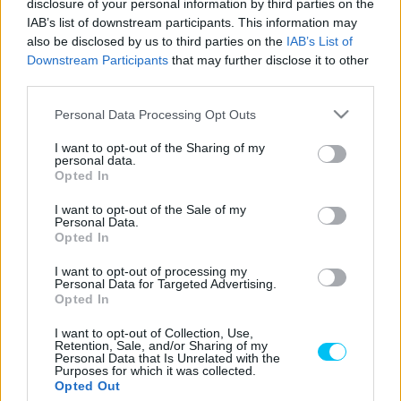
disclosure of your personal information by third parties on the
- Hirdetés -
IAB’s list of downstream participants. This information may
also be disclosed by us to third parties on the
IAB’s List of
Izan Guevara második Moto3-as évében megcsinálta.
Downstream Participants
that may further disclose it to other
Miután debütáló évét a 2021-es Moto3-as világbajnokság
third parties.
20. helyén fejezte be, a GASGAS csapat 18 éves
Please note that this website/app uses one or more Google
Personal Data Processing Opt Outs
versenyzője megszerezte bajnoki címet, és a legjobb
services and may gather and store information including but
előjelekkel lép fel az Aspar Moto2-es csapatához Jake
not limited to your visit or usage behaviour. You may click to
I want to opt-out of the Sharing of my
personal data.
Dixon mellé.
grant or deny consent to Google and its third-party tags to
Opted In
use your data for below specified purposes in below Google
consent section.
I want to opt-out of the Sale of my
Guevara így nyilatkozott a valenciai futam után:
Personal Data.
„Hihetetlenül jó versenyem volt. Azt hiszem, erős volt a
Opted In
tempónk, de az utolsó körökben mindent bele kellett
I want to opt-out of processing my
adnom. A csata a célba érkezésig nagyszerű volt.”
Personal Data for Targeted Advertising.
Opted In
Guevara a Moto2-ben folytatja karrierjét, de búcsúzóul
I want to opt-out of Collection, Use,
Retention, Sale, and/or Sharing of my
hangsúlyozta, hogy hálás a csapatnak. „Mind a négy
Personal Data that Is Unrelated with the
Purposes for which it was collected.
spanyol futamot és a bajnoki címet is megnyertem. Ez egy
Opted Out
hihetetlen befejezése a Moto3-ban töltött éveimnek.