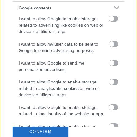
Most élvezni fogom az időt a barátaimmal és a
Google consents
családommal.”
I want to allow Google to enable storage
related to advertising like cookies on web or
- Advertisement -
device identifiers in apps.
I want to allow my user data to be sent to
Csapattársa, Sergio García számára is a Moto2-ben
Google for online advertising purposes.
folytatódik az út a Moto3-ban eltöltött négy év után.
2023-ban Arón Canet csapattársa lesz a Flexbox HP 40-
I want to allow Google to send me
hez: „
Ez hihetetlen, én vagyok a világbajnoki második. A
personalized advertising.
verseny nagyon gyors volt. Olyan keményen nyomtam,
I want to allow Google to enable storage
ahogy csak tudtam.”
related to analytics like cookies on web or
device identifiers in apps.
„Köszönöm a családomnak és mindenkinek, aki
I want to allow Google to enable storage
támogatott. Külön köszönöm a csapatomnak és
related to functionality of the website or app.
édesapámnak, aki mindig mellettem áll.”
– zárta García.
I want to allow Google to enable storage
CONFIRM
related to personalization.