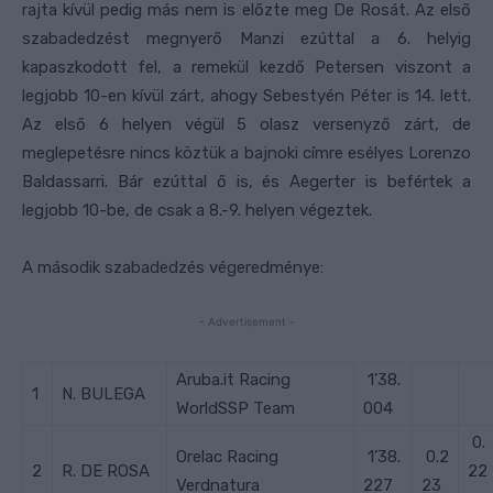
rajta kívül pedig más nem is előzte meg De Rosát. Az első
szabadedzést megnyerő Manzi ezúttal a 6. helyig
kapaszkodott fel, a remekül kezdő Petersen viszont a
legjobb 10-en kívül zárt, ahogy Sebestyén Péter is 14. lett.
Az első 6 helyen végül 5 olasz versenyző zárt, de
meglepetésre nincs köztük a bajnoki címre esélyes Lorenzo
Baldassarri. Bár ezúttal ő is, és Aegerter is befértek a
legjobb 10-be, de csak a 8.-9. helyen végeztek.
A második szabadedzés végeredménye:
- Advertisement -
Aruba.it Racing
1’38.
1
N. BULEGA
WorldSSP Team
004
0.
Orelac Racing
1’38.
0.2
2
R. DE ROSA
22
Verdnatura
227
23