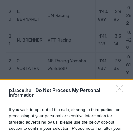
0.
2
L.
1’40.
2.8
CM Racing
28
0
BERNARDI
889
85
2
0.
2
1’41.
3.3
M. BRENNER
VFT Racing
42
1
318
14
9
0.
2
O.
MS Racing Yamaha
1’41.
3.9
61
2
VOSTATEK
WorldSSP
937
33
9
0.
2
Ten Kate Racing
1’42.
4.5
L. TACCINI
65
p1race.hu -
Do Not Process My Personal
3
Yamaha
589
85
Information
2
If you wish to opt-out of the sale, sharing to third parties, or
processing of your personal or sensitive information for
targeted advertising by us, please use the below opt-out
section to confirm your selection. Please note that after your
CIMKÉK
2022
Dominique Aegerter
Ducati
Indonézia