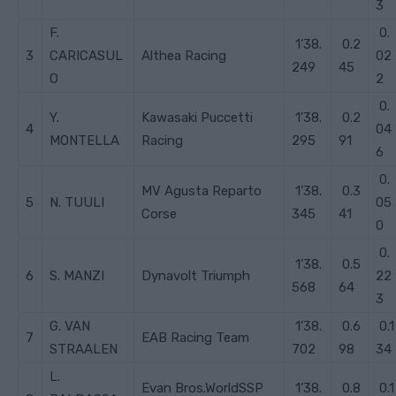
3
F.
0.
1’38.
0.2
3
CARICASUL
Althea Racing
02
249
45
O
2
0.
Y.
Kawasaki Puccetti
1’38.
0.2
4
04
MONTELLA
Racing
295
91
6
0.
MV Agusta Reparto
1’38.
0.3
5
N. TUULI
05
Corse
345
41
0
0.
1’38.
0.5
6
S. MANZI
Dynavolt Triumph
22
568
64
3
G. VAN
1’38.
0.6
0.1
7
EAB Racing Team
STRAALEN
702
98
34
L.
Evan Bros.WorldSSP
1’38.
0.8
0.1