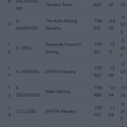
8
BALDASSA
Yamaha Team
839
35
37
RRI
0.
D.
Ten Kate Racing
1’38.
0.9
9
07
AEGERTER
Yamaha
912
08
3
0.
1
Kawasaki Puccetti
1’39.
1.3
C. ONCU
40
0
Racing
321
17
9
0.
1
1’39.
1.3
A. VERDOIA
GMT94 Yamaha
04
1
362
58
1
1
S.
1’39.
1.4
0.1
Kallio Racing
2
JESPERSEN
488
84
26
0.
1
1’39.
1.7
J. CLUZEL
GMT94 Yamaha
21
3
707
03
9