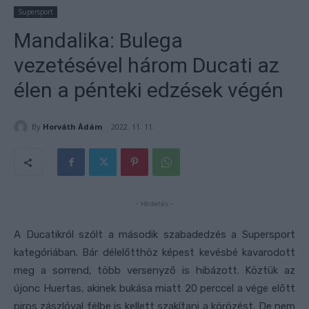
Supersport
Mandalika: Bulega
vezetésével három Ducati az
élen a pénteki edzések végén
By
Horváth Ádám
2022. 11. 11.
- Hirdetés -
A Ducatikról szólt a második szabadedzés a Supersport
kategóriában. Bár délelőtthöz képest kevésbé kavarodott
meg a sorrend, több versenyző is hibázott. Köztük az
újonc Huertas, akinek bukása miatt 20 perccel a vége előtt
piros zászlóval félbe is kellett szakítani a körözést. De nem