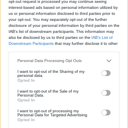
opt-out request is processed you may continue seeing
Lorenzo Baldassarri
Mandalika International Street Circuit
interest-based ads based on personal information utilized by
us or personal information disclosed to third parties prior to
Nicolo Bulega
Raffaele De Rosa
Sebestyén Péter
Supersport
your opt-out. You may separately opt-out of the further
Yamaha
disclosure of your personal information by third parties on the
IAB’s list of downstream participants. This information may
also be disclosed by us to third parties on the
IAB’s List of
Downstream Participants
that may further disclose it to other
third parties.
Előző cikk
Következő cikk
Please note that this website/app uses one or more Google
Personal Data Processing Opt Outs
Mandalika: Razgatlioglu
Mandalika: Bautista nyerte a
services and may gather and store information including but
nyerte az első edzést, Rea
kétszer is félbeszakított
not limited to your visit or usage behaviour. You may click to
I want to opt-out of the Sharing of my
mindössze 8. hellyel kezdett
második szabadedzést
personal data.
grant or deny consent to Google and its third-party tags to
Opted In
use your data for below specified purposes in below Google
consent section.
I want to opt-out of the Sale of my
Personal Data.
Opted In
I want to opt-out of processing my
Personal Data for Targeted Advertising.
Opted In