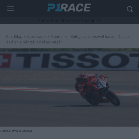
HurryTimer: Invalid campaign ID.
Kezdőlap
Supersport
Mandalika: Bulega vezetésével három Ducati
az élen a pénteki edzések végén
Forrás: WSBK Media