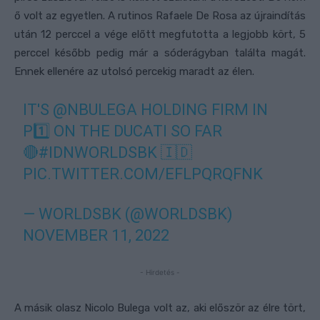
ő volt az egyetlen. A rutinos Rafaele De Rosa az újraindítás
után 12 perccel a vége előtt megfutotta a legjobb kört, 5
perccel később pedig már a sóderágyban találta magát.
Ennek ellenére az utolsó percekig maradt az élen.
IT'S
@NBULEGA
HOLDING FIRM IN
P1️⃣ ON THE DUCATI SO FAR
🔴
#IDNWORLDSBK
🇮🇩
PIC.TWITTER.COM/EFLPQRQFNK
— WORLDSBK (@WORLDSBK)
NOVEMBER 11, 2022
- Hirdetés -
A másik olasz Nicolo Bulega volt az, aki először az élre tört,