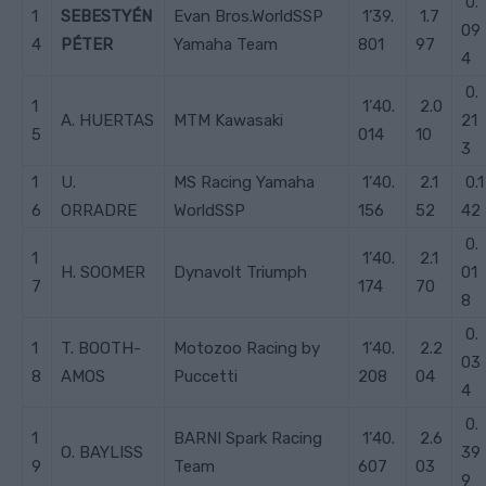
0.
1
SEBESTYÉN
Evan Bros.WorldSSP
1’39.
1.7
09
4
PÉTER
Yamaha Team
801
97
4
0.
1
1’40.
2.0
A. HUERTAS
MTM Kawasaki
21
5
014
10
3
1
U.
MS Racing Yamaha
1’40.
2.1
0.1
6
ORRADRE
WorldSSP
156
52
42
0.
1
1’40.
2.1
H. SOOMER
Dynavolt Triumph
01
7
174
70
8
0.
1
T. BOOTH-
Motozoo Racing by
1’40.
2.2
03
8
AMOS
Puccetti
208
04
4
0.
1
BARNI Spark Racing
1’40.
2.6
O. BAYLISS
39
9
Team
607
03
9