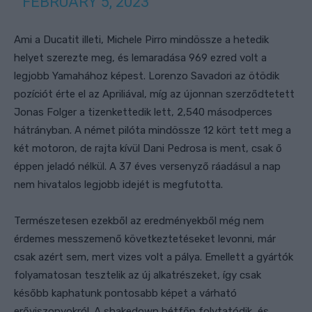
FEBRUARY 5, 2023
Ami a Ducatit illeti, Michele Pirro mindössze a hetedik
helyet szerezte meg, és lemaradása 969 ezred volt a
legjobb Yamahához képest. Lorenzo Savadori az ötödik
pozíciót érte el az Apriliával, míg az újonnan szerződtetett
Jonas Folger a tizenkettedik lett, 2,540 másodperces
hátrányban. A német pilóta mindössze 12 kört tett meg a
két motoron, de rajta kívül Dani Pedrosa is ment, csak ő
éppen jeladó nélkül. A 37 éves versenyző ráadásul a nap
nem hivatalos legjobb idejét is megfutotta.
Természetesen ezekből az eredményekből még nem
érdemes messzemenő következtetéseket levonni, már
csak azért sem, mert vizes volt a pálya. Emellett a gyártók
folyamatosan tesztelik az új alkatrészeket, így csak
később kaphatunk pontosabb képet a várható
erőviszonyokról. A shakedown hétfőn folytatódik, és