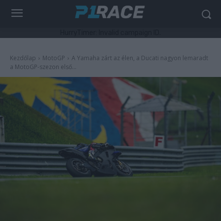
HurryTimer: Invalid campaign ID.
Kezdőlap
MotoGP
A Yamaha zárt az élen, a Ducati nagyon lemaradt
a MotoGP-szezon első...