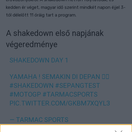
kedden ér véget, magyar idő szerint mindkét napon éjjel 3-
tól délelőtt 11 óráig tart a program.
A shakedown első napjának
végeredménye
SHAKEDOWN DAY 1
YAMAHA ! SEMAKIN DI DEPAN ✊🏻
#SHAKEDOWN
#SEPANGTEST
#MOTOGP
#TARMACSPORTS
PIC.TWITTER.COM/GKBM7XQYL3
— TARMAC SPORTS
(@TARMACSPORTS)
FEBRUARY 5,