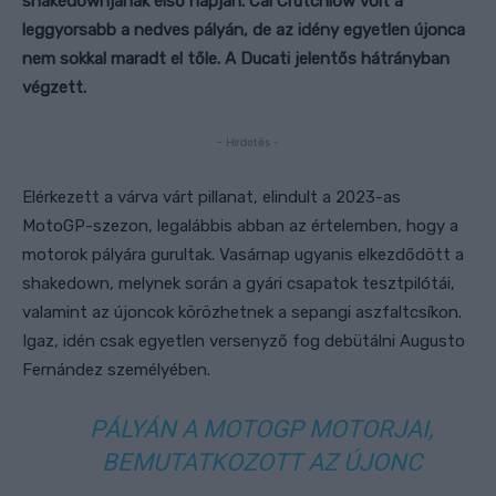
shakedownjának első napján. Cal Crutchlow volt a
leggyorsabb a nedves pályán, de az idény egyetlen újonca
nem sokkal maradt el tőle. A Ducati jelentős hátrányban
végzett.
- Hirdetés -
Elérkezett a várva várt pillanat, elindult a 2023-as
MotoGP-szezon, legalábbis abban az értelemben, hogy a
motorok pályára gurultak. Vasárnap ugyanis elkezdődött a
shakedown, melynek során a gyári csapatok tesztpilótái,
valamint az újoncok körözhetnek a sepangi aszfaltcsíkon.
Igaz, idén csak egyetlen versenyző fog debütálni Augusto
Fernández személyében.
PÁLYÁN A MOTOGP MOTORJAI,
BEMUTATKOZOTT AZ ÚJONC