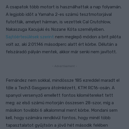
A csapatok több motort is használhattak a nap folyamán.
A legjobb időt a Yamaha 2-es számú tesztmotorjával
futották, amelyet hárman, is vezettek Cal Crutchlow,
Nakaszuga Kacujuki és Nozane Kóta személyében.
Sajtóértesülések szerint
nem meglepő módon a brit pilóta
volt az, aki 2:01.146 másodperc alatt ért körbe. Délután a
felszáradó pályán mentek, akkor már senki nem javított.
- Advertisement -
Fernández nem sokkal, mindössze 185 ezreddel maradt el
tőle a Tech3 Gasgasra átcímkézett, KTM RC16-osán. A
spanyol versenyző emellett fontos kilométereket tett
meg: az első számú motorján összesen 28-szor, míg a
másikon további 6 alkalommal ment körbe. Mondani sem
kell, hogy számára rendkívül fontos, hogy minél több
tapasztalatot gyűjtsön a jövő hét második felében