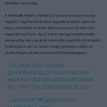
esedékes tesztekig.
A harmadik helyen a Yamaha 3-as számú tesztmotorja
végzett, míg Stefan Bradl a negyedik pozíciót szerezte
meg a Hondával. A német pilóta összesen 57 kört tett
meg a két motoron, így ő volt a nap legszorgalmasabb
versenyzője, és a japánok szerezték a legtöbb információt.
Szükségük is van rá, hiszen tavaly győzelem nélkül, az
utolsó helyen zártak a konstruktőri bajnokságban.
THE
#MOTOGP
ROOKIE
@AFERNANDEZ37
ENJOYING HIS
NEW TOY 😎
#SEPANGSHAKEDOWN
PIC.TWITTER.COM/84WSVJELHG
— MOTOGP™🏁 (@MOTOGP)