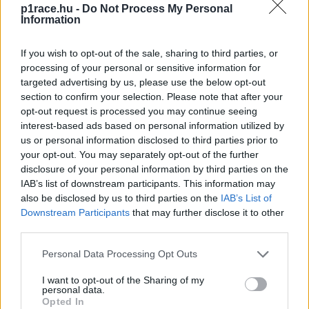
p1race.hu -
Do Not Process My Personal
2023
Information
If you wish to opt-out of the sale, sharing to third parties, or
CIMKÉK
MotoGP
shakedown
processing of your personal or sensitive information for
targeted advertising by us, please use the below opt-out
section to confirm your selection. Please note that after your
opt-out request is processed you may continue seeing
interest-based ads based on personal information utilized by
us or personal information disclosed to third parties prior to
Előző cikk
Következő cikk
your opt-out. You may separately opt-out of the further
Zsigovitsot lenyűgözte a
Sérüléséből visszatérve ért el
disclosure of your personal information by third parties on the
magyar közönség, és már
történelmi sikert a
IAB’s list of downstream participants. This information may
nem érné be kevesebbel
Sportarénát felrobbantó
also be disclosed by us to third parties on the
IAB’s List of
legjobb eredménye után
magyar versenyző
Downstream Participants
that may further disclose it to other
third parties.
Please note that this website/app uses one or more Google
Personal Data Processing Opt Outs
services and may gather and store information including but
not limited to your visit or usage behaviour. You may click to
I want to opt-out of the Sharing of my
personal data.
grant or deny consent to Google and its third-party tags to
Opted In
use your data for below specified purposes in below Google