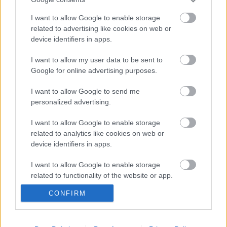
helyzetünk ezen a pályán sem. Mindezt nehéz elfogadni,
mert amikor egy versenytársam megelőz, úgy érzem, egy
I want to allow Google to enable storage
related to advertising like cookies on web or
űrhajó halad el mellettem”
─
kezdte
a Yamaha sztárja.
device identifiers in apps.
Ennek ellenére Quartararo, aki a világbajnokságban a
I want to allow my user data to be sent to
hetedik helyre jött fel, most már reménykedhet abban,
Google for online advertising purposes.
hogy a következő versenyeken, Jerezben és Le Mansban
I want to allow Google to send me
jobb helyzetben lesz a Yamahával.
personalized advertising.
- Advertisement -
I want to allow Google to enable storage
related to analytics like cookies on web or
device identifiers in apps.
„Ez a siker lendületet ad majd nekünk. Nem mindig jön ki a
lépés, de a dobogó megünneplése után legalább van némi
I want to allow Google to enable storage
elégedettség a csapatban.”
related to functionality of the website or app.
CONFIRM
I want to allow Google to enable storage
CIMKÉK
Austin
Fabio Quartararo
Yamaha
related to personalization.