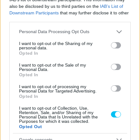
sok sikertelenség után, végre dobogót ünnepelhetett a
also be disclosed by us to third parties on the
IAB’s List of
Downstream Participants
that may further disclose it to other
francia versenyző.
third parties.
- Hirdetés -
Please note that this website/app uses one or more Google
Personal Data Processing Opt Outs
services and may gather and store information including but
not limited to your visit or usage behaviour. You may click to
I want to opt-out of the Sharing of my
Az austini pályán történt sok bukás nélkül Fabio Quartararo
personal data.
grant or deny consent to Google and its third-party tags to
aligha jutott volna be az első ötbe a húsz körös nagydíjon
Opted In
use your data for below specified purposes in below Google
vasárnap. Végül a világbajnok, Pecco Bagnaia, valamint
consent section.
I want to opt-out of the Sale of my
Jack Miller kiesése segítette hozzá Quartararót a
Personal Data.
Opted In
dobogóhoz. A szombati sprintverseny után a nizzai pilóta
azt mondta, hogy a Yamaha évekkel le van maradva a
I want to opt-out of processing my
Personal Data for Targeted Advertising.
versenytársaktól. Szombatról vasárnapra semmi sem
Opted In
változott, a 2021-es világbajnoknak egyszerűen
I want to opt-out of Collection, Use,
szerencséje volt.
Retention, Sale, and/or Sharing of my
Personal Data that Is Unrelated with the
Purposes for which it was collected.
„Tudjuk, hogy a motorerő tekintetében, illetve a
Opted Out
kigyorsításokon vannak problémáink. Nem volt egyszerű a
Google consents