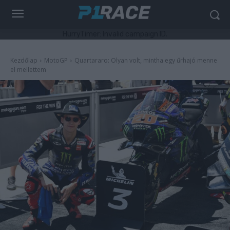
HurryTimer: Invalid campaign ID.
Kezdőlap
MotoGP
Quartararo: Olyan volt, mintha egy űrhajó menne
el mellettem