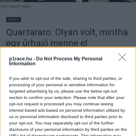
Fotó: MotoGP Média
MotoGP
Quartararo: Olyan volt, mintha
egy űrhajó menne el
mellettem
p1race.hu -
Do Not Process My Personal
Information
By
Dányi Gyöngyi
2023. 04. 17.
If you wish to opt-out of the sale, sharing to third parties, or
processing of your personal or sensitive information for
targeted advertising by us, please use the below opt-out
section to confirm your selection. Please note that after your
opt-out request is processed you may continue seeing
- Hirdetés -
interest-based ads based on personal information utilized by
us or personal information disclosed to third parties prior to
A MotoGP texasi sprintversenye után Fabio Quartararo azt
your opt-out. You may separately opt-out of the further
mondta, hogy a Yamaha évekkel le van maradva
disclosure of your personal information by third parties on the
fejlesztések terén a többi gyártótól. Vasárnap azonban a
IAB’s list of downstream participants. This information may