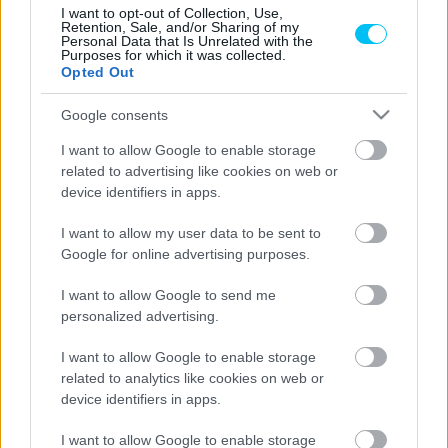
I want to opt-out of Collection, Use,
Retention, Sale, and/or Sharing of my
Personal Data that Is Unrelated with the
Purposes for which it was collected.
Opted Out
Google consents
- Advertisement -
I want to allow Google to enable storage
related to advertising like cookies on web or
Bár a sportmotorok már jó ideje nem tartoznak a
device identifiers in apps.
legnépszerűbb utcai típusok közé, a Dorna
szabálymódosítással próbál életet lehelni a Supersport
I want to allow my user data to be sent to
600-as kategóriába. A Next Generation Supersport
Google for online advertising purposes.
kategória szabályai miatt mintha némi mozgolódás lenne
I want to allow Google to send me
érzékelhető a gyártók részéről. A versenykiírás szerint idén
personalized advertising.
már a Ducati Panigale V2 (955 ccm) illetve a három
hengeres Triumph Stret Triple 765 is épp úgy rajthoz
I want to allow Google to enable storage
related to analytics like cookies on web or
állhat, mint a jó öreg Suzuki GSX-R 750. Természetesen
device identifiers in apps.
egy igen bonyolult szabályrendszer szerint, hogy a
klasszikus hatszázas négyhengeresek is versenyképesek
I want to allow Google to enable storage