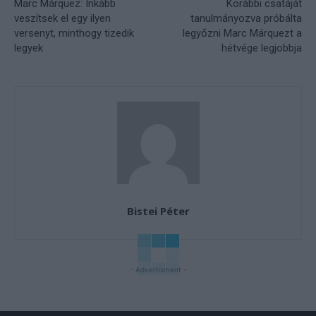
Marc Márquez: Inkább
Korábbi csatáját
veszítsek el egy ilyen
tanulmányozva próbálta
versenyt, minthogy tizedik
legyőzni Marc Márquezt a
legyek
hétvége legjobbja
Bistei Péter
- Advertisment -