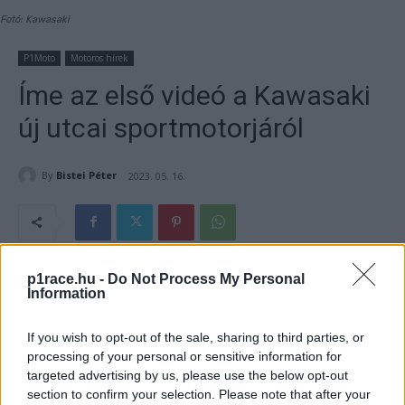
Fotó: Kawasaki
P1Moto
Motoros hírek
Íme az első videó a Kawasaki
új utcai sportmotorjáról
By
Bistei Péter
2023. 05. 16.
- Hirdetés -
p1race.hu -
Do Not Process My Personal
Information
Bár nem a sportmotorok manapság a legnépszerűbb utcai
If you wish to opt-out of the sale, sharing to third parties, or
motorok, a gyártók mintha újra kezdenék felfedezni őket.
processing of your personal or sensitive information for
Az egyszerű kivitelű sorkettesek mellett újra van remény,
targeted advertising by us, please use the below opt-out
hogy újra komoly sportmotorok kerülnek piacra a még
section to confirm your selection. Please note that after your