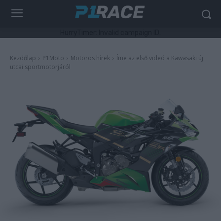
HurryTimer: Invalid campaign ID.
Kezdőlap
P1Moto
Motoros hírek
Íme az első videó a Kawasaki új
utcai sportmotorjáról