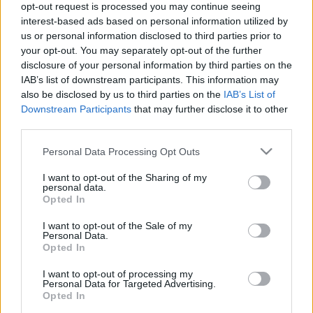
hétköznapi emberek számára is kezelhető és megfizethető
opt-out request is processed you may continue seeing
interest-based ads based on personal information utilized by
kategóriában.
us or personal information disclosed to third parties prior to
your opt-out. You may separately opt-out of the further
- Hirdetés -
disclosure of your personal information by third parties on the
IAB’s list of downstream participants. This information may
Valami lesz, előbb vagy utóbb, így vagy úgy. Ennél az
also be disclosed by us to third parties on the
IAB’s List of
Downstream Participants
that may further disclose it to other
életbölcsességnél azért némileg több információt lehet
third parties.
kihámozni a Kawasaki USA beetető videójából, amiben a
hang alapján minden kétséget kizáróan egy nagy fordulatú
Please note that this website/app uses one or more Google
Personal Data Processing Opt Outs
services and may gather and store information including but
négyhengeres gépet űznek a versenypályán:
not limited to your visit or usage behaviour. You may click to
I want to opt-out of the Sharing of my
personal data.
grant or deny consent to Google and its third-party tags to
Opted In
use your data for below specified purposes in below Google
consent section.
I want to opt-out of the Sale of my
Personal Data.
Opted In
I want to opt-out of processing my
Personal Data for Targeted Advertising.
Opted In