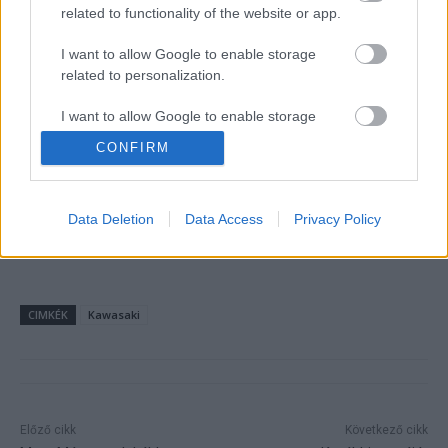
maradjanak.
related to functionality of the website or app.
I want to allow Google to enable storage
Mivel a négyszázas ZX4 RR pár hónapja már kapható a
related to personalization.
nagy vízen túl, gyaníthatóan egy nagyobb löket-térfogatú
I want to allow Google to enable storage
modellről fog lehullani lepel hatodik hó hatodikán.
related to security, including authentication
CONFIRM
functionality and fraud prevention, and other
Ezzel párhuzamosan nemrég két, az eddigieknél némileg
user protection.
gyengébb ZX6R (ZX636J, K,) került fel az NTSHA hivatal
Data Deletion
Data Access
Privacy Policy
engedélyeztetési listájára. Lehet, hogy a dátum sem
véletlen?
CIMKÉK
Kawasaki
Előző cikk
Következő cikk