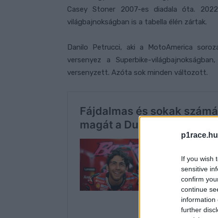
Casey Stoner 2007-es diadala óta. 20
világbajnokságban is a tabella élén zártak.
Danilo Petrucci, aki a MotoAmerica soroz
versenyez a Superbike-világbajnokságba
versenyzett. Azóta sok minden változott.
p1race.hu
If you wish 
sensitive in
confirm you
continue se
information 
further disc