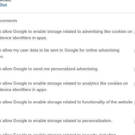
Out
Következő cikk
consents
Honfitársa szerint oroszlánként harcol az újonc
o allow Google to enable storage related to advertising like cookies on
versenyző
evice identifiers in apps.
o allow my user data to be sent to Google for online advertising
s.
to allow Google to send me personalized advertising.
o allow Google to enable storage related to analytics like cookies on
evice identifiers in apps.
o allow Google to enable storage related to functionality of the website
o allow Google to enable storage related to personalization.
o allow Google to enable storage related to security, including