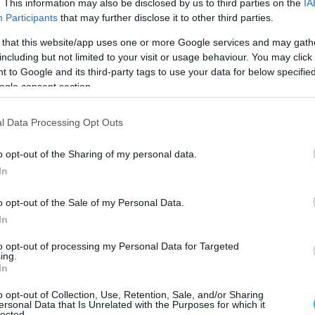
. This information may also be disclosed by us to third parties on the
IA
Participants
that may further disclose it to other third parties.
 that this website/app uses one or more Google services and may gath
including but not limited to your visit or usage behaviour. You may click 
 to Google and its third-party tags to use your data for below specifi
émáinkat. Sokkal jobban át lehet vinni a sebességet a
ogle consent section.
ávokon mindig is jó volt a motor, de most a tapadással
l Data Processing Opt Outs
ert nem vagyok hozzászokva ahhoz, hogy a kanyar
o opt-out of the Sharing of my personal data.
ani. A múltban nem tudtam ezt megtenni a Ducatival, és
In
orán adok gázt, a hátsó kerék megcsúszik. A pálya sem
o opt-out of the Sale of my Personal Data.
rán többször is széles ívet kellett választanom, hogy
In
to opt-out of processing my Personal Data for Targeted
ing.
In
o opt-out of Collection, Use, Retention, Sale, and/or Sharing
ersonal Data that Is Unrelated with the Purposes for which it
lected.