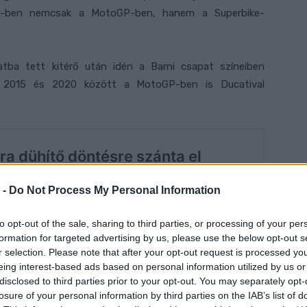
22-ben nemcsak a MotoGP-ben, hanem a Superbike-
atba tett kitérő után idén a Barni csapat színeiben
n, 2015 és 2020 között a MotoGP-ben is Ducatival
 -
Do Not Process My Personal Information
to opt-out of the sale, sharing to third parties, or processing of your per
formation for targeted advertising by us, please use the below opt-out s
r selection. Please note that after your opt-out request is processed y
eing interest-based ads based on personal information utilized by us or
disclosed to third parties prior to your opt-out. You may separately opt-
losure of your personal information by third parties on the IAB’s list of