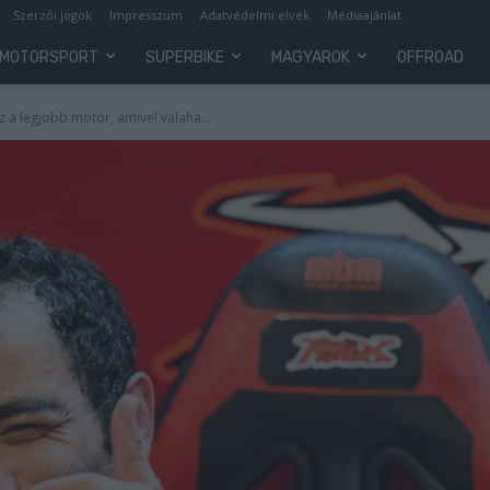
Szerzői jogok
Impresszum
Adatvédelmi elvek
Médiaajánlat
MOTORSPORT
SUPERBIKE
MAGYAROK
OFFROAD
z a legjobb motor, amivel valaha...