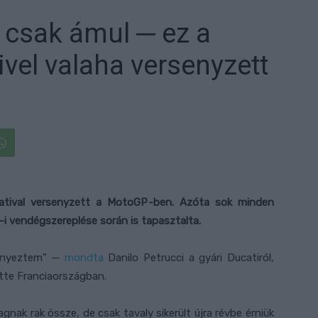
a csak ámul ─ ez a
vel valaha versenyzett
atival versenyzett a MotoGP-ben. Azóta sok minden
-i vendégszereplése során is tapasztalta.
rsenyeztem” ─
mondta
Danilo Petrucci a gyári Ducatiról,
ette Franciaországban.
ak rak össze, de csak tavaly sikerült újra révbe érniük