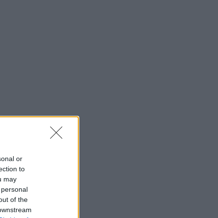
sonal or
ection to
ou may
 personal
out of the
 downstream