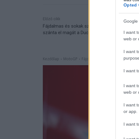
Opted 
Előző cikk
Google 
Fájdalmas és sokak számára dühítő döntésre
I want t
szánta el magát a Ducati
web or d
I want t
purpose
I want 
I want t
web or d
I want t
or app.
I want t
I want t