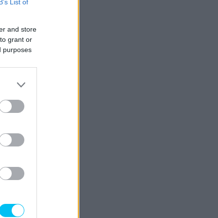
B’s List of
er and store
to grant or
ed purposes