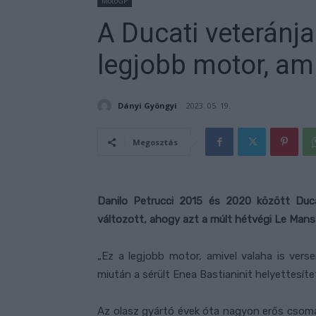
MotoGP
A Ducati veteránj
legjobb motor, ami
Dányi Gyöngyi
2023. 05. 19.
Megosztás
Danilo Petrucci 2015 és 2020 között Duc
változott, ahogy azt a múlt hétvégi Le Mans
„Ez a legjobb motor, amivel valaha is ve
miután a sérült Enea Bastianinit helyettesít
Az olasz gyártó évek óta nagyon erős csomagn