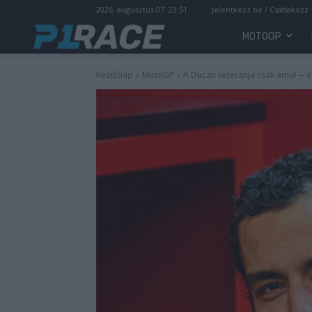
2026. augusztus 07. 23:51
Jelentkezz be / Csatlakozz
MOTOGP
Kezdőlap
MotoGP
A Ducati veteránja csak ámul ─ e