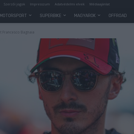
Szerzői jogok
Impresszum
Adatvédelmi elvek
Médiaajánlat
MOTORSPORT
SUPERBIKE
MAGYAROK
OFFROAD
át Francesco Bagnaia