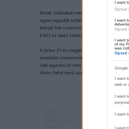
I want t
Opted 
Ennek tudatában nem véletlen, hogy Bagnai
I want 
egyre nagyobb sztárrá válik. Ezzel pedig ne
Advertis
érkezik felé a motorozáson kívüli világból. Il
Opted 
ő lett az olasz szinkronhangja.
I want t
of my P
was col
A június 21-én megjelenő, a Disney és a Pixar 
Opted 
amelyben a becenevének megfelelően egy Pec
való egyezés itt nem áll meg, ugyanis a kara
Google 
Vörös Felhő nevű szurkolói csoport támogat
I want t
web or d
I want t
purpose
I want 
I want t