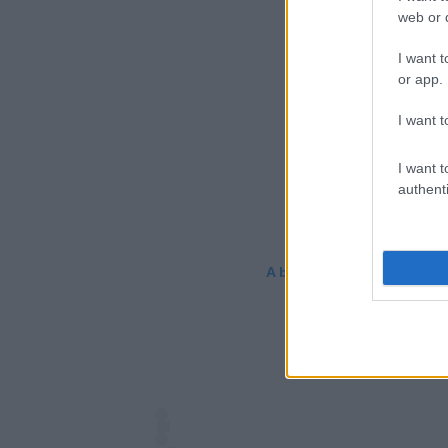
web or d
I want t
or app.
I want t
I want t
authenti
A bejegyzés megtekintése