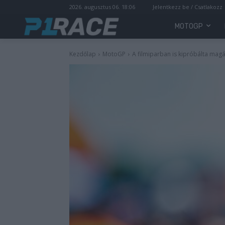
2026. augusztus 06. 18:06
Jelentkezz be / Csatlakozz
MOTOGP
Kezdőlap
MotoGP
A filmiparban is kipróbálta mag