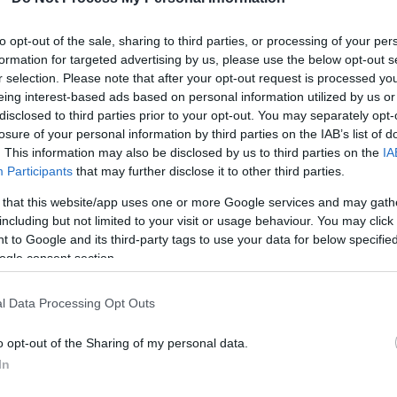
ipróbálta magát
to opt-out of the sale, sharing to third parties, or processing of your per
formation for targeted advertising by us, please use the below opt-out s
a
r selection. Please note that after your opt-out request is processed y
eing interest-based ads based on personal information utilized by us or
disclosed to third parties prior to your opt-out. You may separately opt-
losure of your personal information by third parties on the IAB’s list of
. This information may also be disclosed by us to third parties on the
IA
Participants
that may further disclose it to other third parties.
 that this website/app uses one or more Google services and may gath
including but not limited to your visit or usage behaviour. You may click 
 to Google and its third-party tags to use your data for below specifi
arosan megjelenő animációs filmben. A MotoGP
ogle consent section.
hangot.
l Data Processing Opt Outs
-világbajnokságot, amivel elérte élete eddigi
o opt-out of the Sharing of my personal data.
noki címe több szempontból is sokat jelentett
In
sősége óta ő lett az első olasz bajnok, és 15 év után