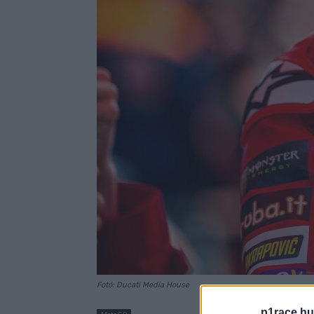
Fotó: Ducati Media House
p1race.hu