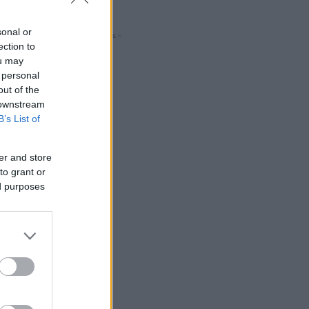
sonal or
- Hirdetés -
ection to
ou may
 personal
out of the
 downstream
B’s List of
er and store
to grant or
ed purposes