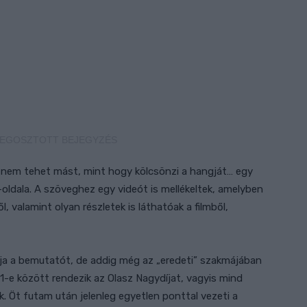
L MEGOSZTOTT BEJEGYZÉS
 nem tehet mást, mint hogy kölcsönzi a hangját… egy
oldala. A szöveghez egy videót is mellékeltek, amelyben
, valamint olyan részletek is láthatóak a filmből,
ja a bemutatót, de addig még az „eredeti” szakmájában
11-e között rendezik az Olasz Nagydíjat, vagyis mind
. Öt futam után jelenleg egyetlen ponttal vezeti a