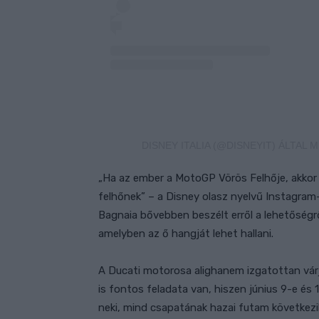
DISNEY ITALIA (@DISNEYIT) ÁLTA
„Ha az ember a MotoGP Vörös Felhője, akkor
felhőnek” – a Disney olasz nyelvű Instagram-
Bagnaia bővebben beszélt erről a lehetőségről
amelyben az ő hangját lehet hallani.
A Ducati motorosa alighanem izgatottan vár
is fontos feladata van, hiszen június 9-e és 
neki, mind csapatának hazai futam következik