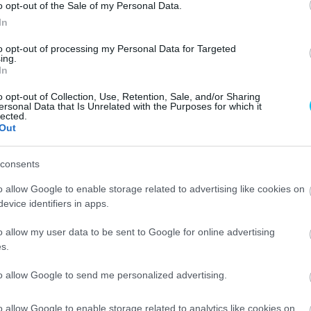
o opt-out of the Sale of my Personal Data.
In
a ismertsége jelentősen megnőtt Olaszországban, és
to opt-out of processing my Personal Data for Targeted
mcsak a rajongótábora bővül, hanem egyre több felkérés
ing.
yen volt egy animációs film, amelyben az egyik karakternek
In
o opt-out of Collection, Use, Retention, Sale, and/or Sharing
ersonal Data that Is Unrelated with the Purposes for which it
lected.
által forgalmazott ’Elemi’ című kalandfilmről van szó,
Out
co nevű karakternek kölcsönzi a hangját. A valósággal
kter egy felhő, Bagnaiát pedig a Nuvola Rossa, azaz
consents
ja
o allow Google to enable storage related to advertising like cookies on
evice identifiers in apps.
o allow my user data to be sent to Google for online advertising
s.
to allow Google to send me personalized advertising.
o allow Google to enable storage related to analytics like cookies on