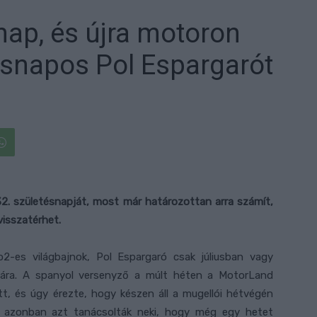
ap, és újra motoron
tésnapos Pol Espargarót
 32. születésnapját, most már határozottan arra számít,
isszatérhet.
-es világbajnok, Pol Espargaró csak júliusban vagy
ára. A spanyol versenyző a múlt héten a MotorLand
, és úgy érezte, hogy készen áll a mugellói hétvégén
rán azonban azt tanácsolták neki, hogy még egy hetet