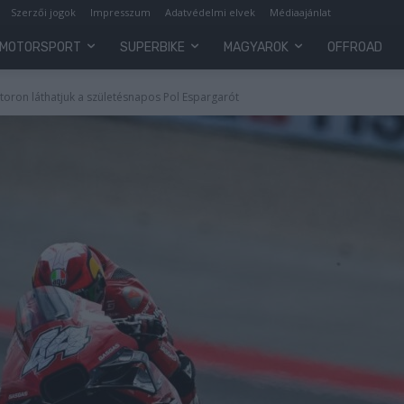
Szerzői jogok
Impresszum
Adatvédelmi elvek
Médiaajánlat
MOTORSPORT
SUPERBIKE
MAGYAROK
OFFROAD
toron láthatjuk a születésnapos Pol Espargarót