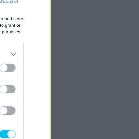
B’s List of
er and store
to grant or
ed purposes