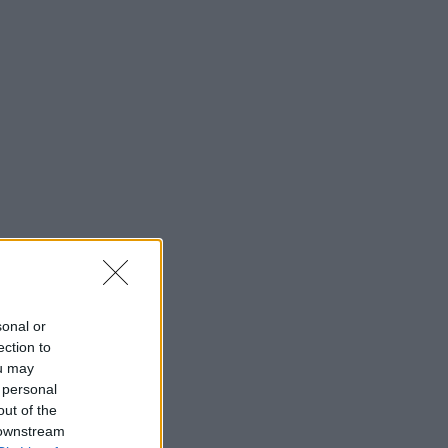
sonal or
ection to
ou may
 personal
out of the
 downstream