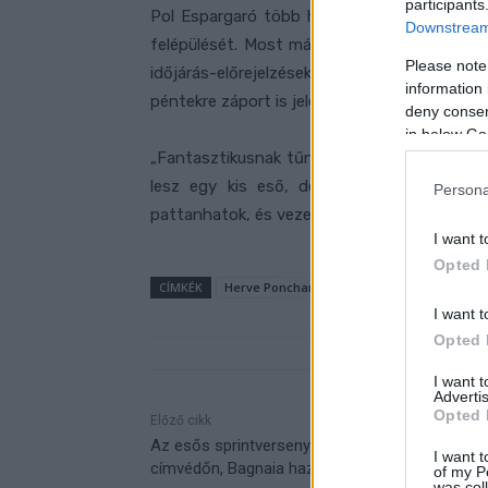
participants
Pol Espargaró több héten keresztül napi né
Downstream 
felépülését. Most már alig várja, hogy viss
Please note
időjárás-előrejelzéseket is szemügyre vet
information 
péntekre záport is jeleznek.
deny consent
in below Go
„Fantasztikusnak tűnik az időjárás a Sachse
lesz egy kis eső, de ez nem probléma. M
Persona
pattanhatok, és vezethetem ezt a szörnye
I want t
Opted 
CÍMKÉK
Herve Poncharal
Mugello
Pol Esparg
I want t
Opted 
I want 
Advertis
Opted 
Előző cikk
Az esős sprintverseny sem fogott ki a világbaj
I want t
címvédőn, Bagnaia hazai pályán is tarolt
of my P
was col