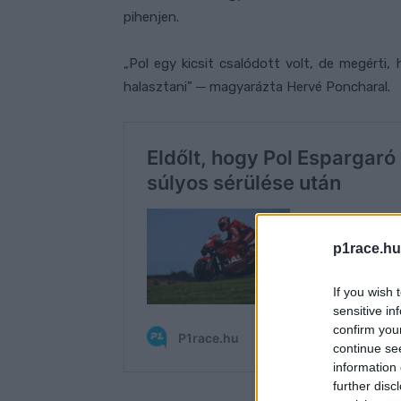
pihenjen.
„Pol egy kicsit csalódott volt, de megérti
halasztani” ─ magyarázta Hervé Poncharal.
p1race.hu
If you wish 
sensitive in
confirm you
continue se
information 
further disc