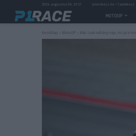
2026. augusztus 06. 23:51
Jelentkezz be / Csatlakozz
MOTOGP
Kezdőlap
MotoGP
Már csak néhány nap, és újra mo