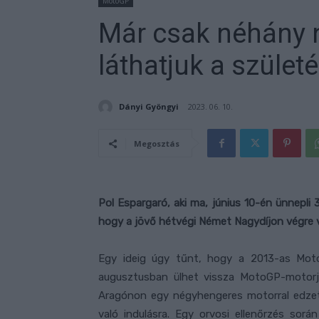
MotoGP
Már csak néhány n
láthatjuk a szüle
Dányi Gyöngyi
2023. 06. 10.
Megosztás
Pol Espargaró, aki ma, június 10-én ünnepli
hogy a jövő hétvégi Német Nagydíjon végre v
Egy ideig úgy tűnt, hogy a 2013-as Moto2
augusztusban ülhet vissza MotoGP-motorj
Aragónon egy négyhengeres motorral edzett
való indulásra. Egy orvosi ellenőrzés so