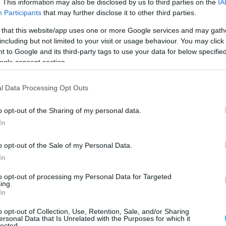
. This information may also be disclosed by us to third parties on the
IA
gy órát töltött hiperbárkamrában, hogy felgyorsítsa a
Participants
that may further disclose it to other third parties.
zatérhessen a Német Nagydíjra, sőt, már a szászországi
 that this website/app uses one or more Google services and may gath
te, ahol jelenleg 22-24 fokot, részben felhős időt és
including but not limited to your visit or usage behaviour. You may click 
 to Google and its third-party tags to use your data for below specifi
ogle consent section.
nringre, már megnéztem az előrejelzéseket. Lehet, hogy
ár az is hihetetlen élmény lesz, hogy újra motorra
l Data Processing Opt Outs
teget” ─ mondta Espargaró a
SPEEDWEEK.com
-nak.
o opt-out of the Sharing of my personal data.
In
aro
Sachsenring
o opt-out of the Sale of my Personal Data.
In
to opt-out of processing my Personal Data for Targeted
ing.
In
Következő cikk
noki
Az eső nagyban hozzájárult Marco Bezzecchi
o opt-out of Collection, Use, Retention, Sale, and/or Sharing
sikeréhez a sprintfutamon
ersonal Data that Is Unrelated with the Purposes for which it
lected.