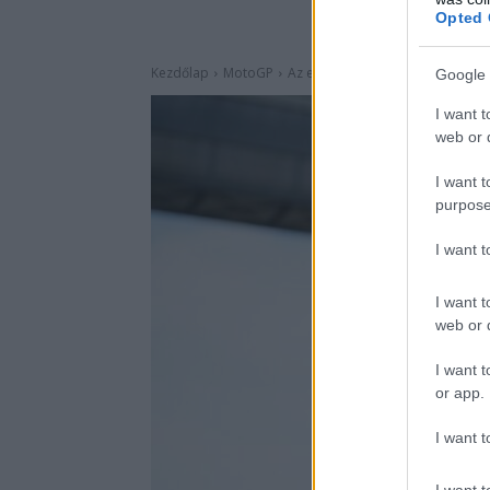
Opted 
Google 
I want t
web or d
I want t
purpose
I want 
I want t
web or d
I want t
or app.
I want t
I want t