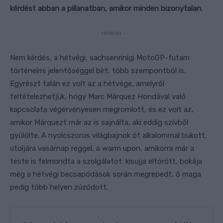
kérdést abban a pillanatban, amikor minden bizonytalan.
- Hirdetés -
Nem kérdés, a hétvégi, sachsenrinigi MotoGP-futam
történelmi jelentőséggel bírt, több szempontból is.
Egyrészt talán ez volt az a hétvége, amelyről
feltételezhetjük, hogy Marc Márquez Hondával való
kapcsolata végérvényesen megromlott, és ez volt az,
amikor Márquezt már az is sajnálta, aki eddig szívből
gyűlölte. A nyolcszoros világbajnok öt alkalommal bukott,
utoljára vasárnap reggel, a warm upon, amikorra már a
teste is felmondta a szolgálatot: kisujja eltörött, bokája
még a hétvégi becsapódások során megrepedt, ő maga
pedig több helyen zúzódott.