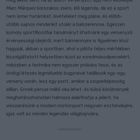
Marc Márquez korszakos zseni, élő legenda, de ez a sport
nem ismer határokat, kivételeket meg pláne, és előbb-
utóbb sajnos mindenkit utolér a balszerencse. Egészen
komoly sportfilozófiai tanulmányt írhatnánk egy versenyző
érvényességi idejéről, mert bármennyire is figyelmen kívül
hagyjuk, abban a sportban, ahol a pilóta teljes mértékben
kiszolgáltatott helyzetben küzd az ezredmásodpercekért,
miközben a technika nem egyszer próbára teszi, és az
ördögi létezés legmélyebb bugyraival találkozik egy-egy
verseny során, lesz egy pont, amikor a szuperképesség
elillan. Ennek persze millió oka lehet, és külső körülmények
meghatározhatatlan halmaza alakíthatja a jelent, ha
visszanézünk a modern motorsport negyven esztendejére,
igaz volt ez minden legendás világbajnokra.
- Advertisement -