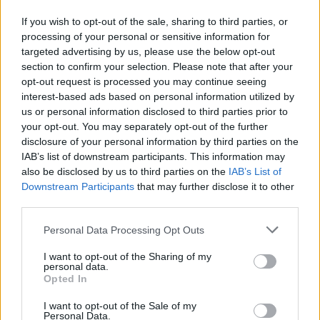
If you wish to opt-out of the sale, sharing to third parties, or
processing of your personal or sensitive information for
targeted advertising by us, please use the below opt-out
section to confirm your selection. Please note that after your
opt-out request is processed you may continue seeing
interest-based ads based on personal information utilized by
us or personal information disclosed to third parties prior to
your opt-out. You may separately opt-out of the further
disclosure of your personal information by third parties on the
IAB’s list of downstream participants. This information may
also be disclosed by us to third parties on the
IAB’s List of
Downstream Participants
that may further disclose it to other
third parties.
Please note that this website/app uses one or more Google
A Zarcóval történt baleset után érződött, hogy Márquez nem a legjobb
Personal Data Processing Opt Outs
mentális állapotban van (Fotó: MotoGP Media)
services and may gather and store information including but
not limited to your visit or usage behaviour. You may click to
I want to opt-out of the Sharing of my
personal data.
grant or deny consent to Google and its third-party tags to
Ettől függetlenül leszögezhetjük, a japán kultúra merőben
Opted In
use your data for below specified purposes in below Google
eltér az európaitól. Ennek megfelelően az általuk kínált
consent section.
I want to opt-out of the Sale of my
szerződések rendkívül biztonságosak, hosszú lejáratúak, és
Personal Data.