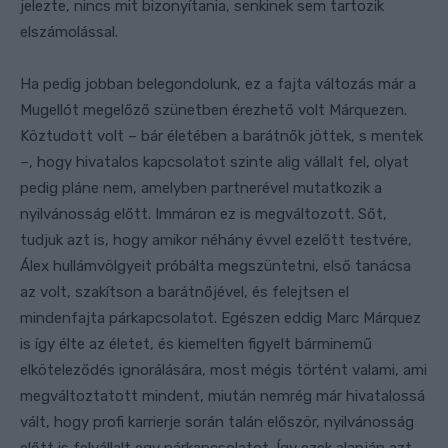
jelezte, nincs mit bizonyítania, senkinek sem tartozik
elszámolással.
Ha pedig jobban belegondolunk, ez a fajta változás már a
Mugellót megelőző szünetben érezhető volt Márquezen.
Köztudott volt – bár életében a barátnők jöttek, s mentek
–, hogy hivatalos kapcsolatot szinte alig vállalt fel, olyat
pedig pláne nem, amelyben partnerével mutatkozik a
nyilvánosság előtt. Immáron ez is megváltozott. Sőt,
tudjuk azt is, hogy amikor néhány évvel ezelőtt testvére,
Álex hullámvölgyeit próbálta megszüntetni, első tanácsa
az volt, szakítson a barátnőjével, és felejtsen el
mindenfajta párkapcsolatot. Egészen eddig Marc Márquez
is így élte az életet, és kiemelten figyelt bárminemű
elköteleződés ignorálására, most mégis történt valami, ami
megváltoztatott mindent, miután nemrég már hivatalossá
vált, hogy profi karrierje során talán először, nyilvánosság
előtt is felvállalt egy párkapcsolatot. Így ezek alapján azt