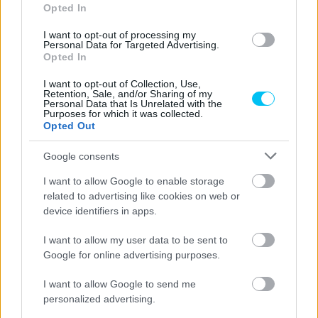
Opted In
kevésbé rizikósak. Ugyanakkor, ha befogadják a partnert –
jelen esetben Márquezt –, hozzá mindvégig lojálisak és
I want to opt-out of processing my
Personal Data for Targeted Advertising.
hűségesek, egészen addig, amíg a tisztelet kölcsönös.
Opted In
Persze kapott már kritikát a Honda korábban is, még a
I want to opt-out of Collection, Use,
Retention, Sale, and/or Sharing of my
Rossi-érában, amikor sportpolitikai állásfoglalásuk szerint a
Personal Data that Is Unrelated with the
Purposes for which it was collected.
győzelem a gyár érdemének, a vereség a versenyző
Opted Out
szégyenének számított. Az olasz ezzel kapcsolatos
Google consents
aggályait többször jelezte, végül ez is közrejátszott a
kenyértörésben, ezért ebből okulva Márquezzel már sokkal
I want to allow Google to enable storage
óvatosabban bántak. Mégis úgy hiszem, az ilyesfajta nyílt
related to advertising like cookies on web or
device identifiers in apps.
és brutális kritikát nem fogadják el, gondolok itt a
nemzetközi jelzésre, amellyel olvasatukban a mérnökeik
I want to allow my user data to be sent to
munkáját is becsmérelte.
Google for online advertising purposes.
I want to allow Google to send me
A sprintfutam kezdetére Márquez négyet bukott, és
personalized advertising.
csapata jelezte felé, célba kell érnie. Akkor még úgy