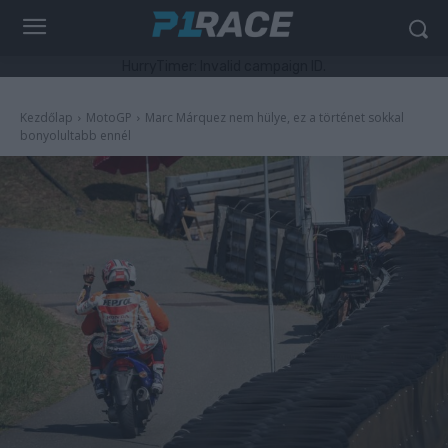
HurryTimer: Invalid campaign ID.
Kezdőlap
MotoGP
Marc Márquez nem hülye, ez a történet sokkal
bonyolultabb ennél