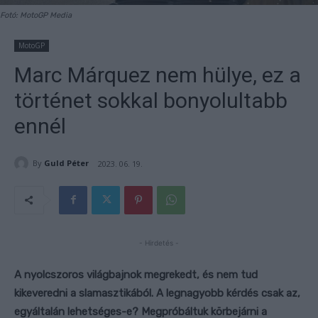
Fotó: MotoGP Media
MotoGP
Marc Márquez nem hülye, ez a
történet sokkal bonyolultabb
ennél
By
Guld Péter
2023. 06. 19.
- Hirdetés -
A nyolcszoros világbajnok megrekedt, és nem tud
kikeveredni a slamasztikából. A legnagyobb kérdés csak az,
egyáltalán lehetséges-e? Megpróbáltuk körbejárni a