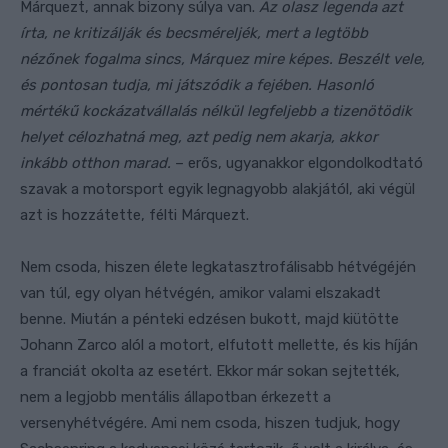
Márquezt, annak bizony súlya van.
Az olasz legenda azt
írta, ne kritizálják és becsméreljék, mert a legtöbb
nézőnek fogalma sincs, Márquez mire képes. Beszélt vele,
és pontosan tudja, mi játszódik a fejében. Hasonló
mértékű kockázatvállalás nélkül legfeljebb a tizenötödik
helyet célozhatná meg, azt pedig nem akarja, akkor
inkább otthon marad.
– erős, ugyanakkor elgondolkodtató
szavak a motorsport egyik legnagyobb alakjától, aki végül
azt is hozzátette, félti Márquezt.
Nem csoda, hiszen élete legkatasztrofálisabb hétvégéjén
van túl, egy olyan hétvégén, amikor valami elszakadt
benne. Miután a pénteki edzésen bukott, majd kiütötte
Johann Zarco alól a motort, elfutott mellette, és kis híján
a franciát okolta az esetért. Ekkor már sokan sejtették,
nem a legjobb mentális állapotban érkezett a
versenyhétvégére. Ami nem csoda, hiszen tudjuk, hogy