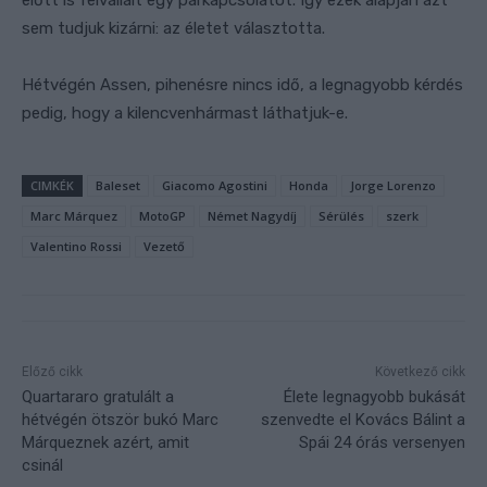
sem tudjuk kizárni: az életet választotta.
Hétvégén Assen, pihenésre nincs idő, a legnagyobb kérdés
pedig, hogy a kilencvenhármast láthatjuk-e.
CIMKÉK
Baleset
Giacomo Agostini
Honda
Jorge Lorenzo
Marc Márquez
MotoGP
Német Nagydíj
Sérülés
szerk
Valentino Rossi
Vezető
Előző cikk
Következő cikk
Quartararo gratulált a
Élete legnagyobb bukását
hétvégén ötször bukó Marc
szenvedte el Kovács Bálint a
Márqueznek azért, amit
Spái 24 órás versenyen
csinál