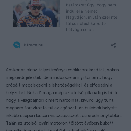
Amikor az olasz teljesítményei csökkenni kezdtek, sokan
megkérdőjelezték, de mindössze annyi történt, hogy
próbált megelégedni a lehetőségekkel, és elfogadni a
helyzetet. Noha ő maga még az utolsó pillanatig is hitte,
hogy a világbajnoki címért harcolhat, kívülről úgy tűnt,
mégsem forszírozta túl az egészet, és bukások helyett
inkább szépen lassan visszacsúszott az eredménytáblán.
Talán az utolsó, gyári motoron töltött évében bukott
kiemelkedően sokat, leginkább a technikához való