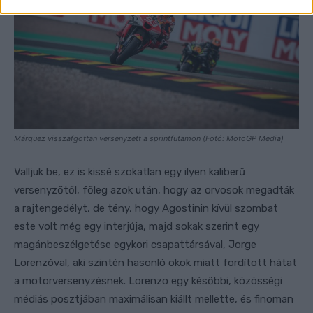
Márquez visszafgottan versenyzett a sprintfutamon (Fotó: MotoGP Media)
Valljuk be, ez is kissé szokatlan egy ilyen kaliberű
versenyzőtől, főleg azok után, hogy az orvosok megadták
a rajtengedélyt, de tény, hogy Agostinin kívül szombat
este volt még egy interjúja, majd sokak szerint egy
magánbeszélgetése egykori csapattársával, Jorge
Lorenzóval, aki szintén hasonló okok miatt fordított hátat
a motorversenyzésnek. Lorenzo egy későbbi, közösségi
médiás posztjában maximálisan kiállt mellette, és finoman