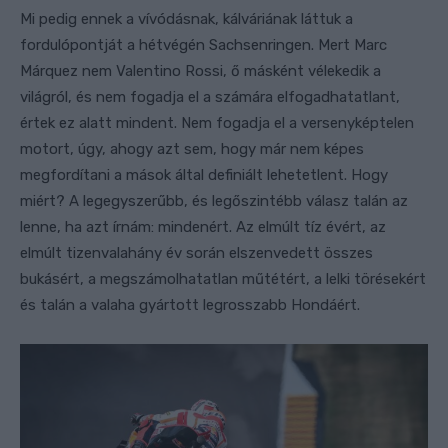
Mi pedig ennek a vívódásnak, kálváriának láttuk a
fordulópontját a hétvégén Sachsenringen. Mert Marc
Márquez nem Valentino Rossi, ő másként vélekedik a
világról, és nem fogadja el a számára elfogadhatatlant,
értek ez alatt mindent. Nem fogadja el a versenyképtelen
motort, úgy, ahogy azt sem, hogy már nem képes
megfordítani a mások által definiált lehetetlent. Hogy
miért? A legegyszerűbb, és legőszintébb válasz talán az
lenne, ha azt írnám: mindenért. Az elmúlt tíz évért, az
elmúlt tizenvalahány év során elszenvedett összes
bukásért, a megszámolhatatlan műtétért, a lelki törésekért
és talán a valaha gyártott legrosszabb Hondáért.