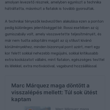
amolyan levezető résznek, amelyben egyrészt a technika
hátráltatta, másrészt a fiatalok is tovább gyorsultak.
A technikai tényezők kedvezőtlen alakulása ezen a ponton
pedig különleges jelentőséggel bír. Rossi esetében az új
gumiszabály volt, amely visszavetette teljesítményét, és
már nem tudta adoptálni magát az új stílust kívánó
körülményekhez, minden bizonnyal pont azért, mert egy
kor felett sokkal nehezebb megújulni, sokkal kritikusabb
extra kockázatot vállalni, mint fiatalon, egészséges testtel
és lélekkel, extra motivációval, vagabund hozzáállással.