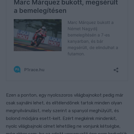
Ezen a ponton, egy nyolcszoros világbajnokot pedig már
csak sajnálni lehet, és elítélendőnek tartok minden olyan
megnyilvánulást, mely szerint a spanyol meghülyült, és
bolond módjára esett-kelt. Ezért megkérek mindenkit,
nyolc világbajnoki címet lehetőleg ne vonjunk kétségbe,
még akkor sem, ha az adott versenyzőt épp nem kedveljük.