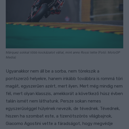
Márquez sokkal több kockázatot vállal, mint anno Rossi tette (Fotó: MotoGP
Media)
Ugyanakkor nem áll be a sorba, nem törekszik a
pontszerző helyekre, hanem inkább továbbra is rommá töri
magát, egyszerűen azért, mert ilyen. Mert még mindig nem
fél, mert olyan klasszis, amekkorát a következő húsz évben
talán ismét nem láthatunk. Persze sokan nemes
egyszerűséggel hülyének nevezik, de tévednek. Tévednek,
hiszen ha szombat este, a tizenötszörös világbajnok,
Giacomo Agostini vette a fáradságot, hogy megvédje