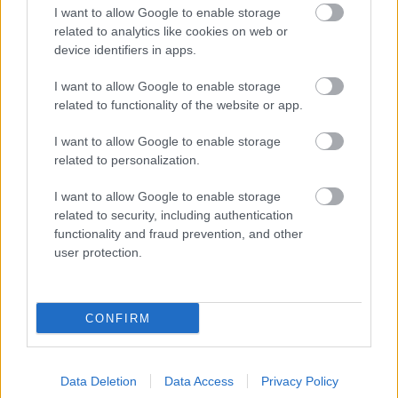
nyilatkozott, a szombati rövidített futamon betartotta az
I want to allow Google to enable storage
utasítást, és nem feszegette a határokat, ugyanakkor
related to analytics like cookies on web or
device identifiers in apps.
jelezte, ha a vasárnapi warm up-on jobban érzi magát a
motoron, mindenképp megpróbál tisztesen helytállni azon
I want to allow Google to enable storage
a pályán, ahol előtte évekig érinthetetlen volt. Majd
related to functionality of the website or app.
következett a vasárnap délelőtti bemelegítés, és a hetes
I want to allow Google to enable storage
kanyar…A motor ismét katapultálta Márquezt, kis híján
related to personalization.
hátba is verte, a versenyző pedig testét fájlalva,
kótyagosan próbált lebicegni a pályáról. A futam előtt
I want to allow Google to enable storage
végül nem sokkal közölte: nem áll készen a
related to security, including authentication
functionality and fraud prevention, and other
megmérettetésre, minden porcikája sajog, így távol marad
user protection.
attól a versenytől, amellyel talán egész évben leginkább
kalkulált.
CONFIRM
Data Deletion
Data Access
Privacy Policy