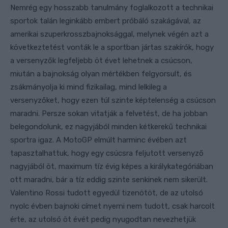
Nemrég egy hosszabb tanulmány foglalkozott a technikai
sportok talán leginkább embert próbáló szakágával, az
amerikai szuperkrosszbajnoksággal, melynek végén azt a
következtetést vonták le a sportban jártas szakírók, hogy
a versenyzők legfeljebb öt évet lehetnek a csúcson,
miután a bajnokság olyan mértékben felgyorsult, és
zsákmányolja ki mind fizikailag, mind lelkileg a
versenyzőket, hogy ezen túl szinte képtelenség a csúcson
maradni. Persze sokan vitatják a felvetést, de ha jobban
belegondolunk, ez nagyjából minden kétkerekű technikai
sportra igaz. A MotoGP elmúlt harminc évében azt
tapasztalhattuk, hogy egy csúcsra feljutott versenyző
nagyjából öt, maximum tíz évig képes a királykategóriában
ott maradni, bár a tíz eddig szinte senkinek nem sikerült.
Valentino Rossi tudott egyedül tizenötöt, de az utolsó
nyolc évben bajnoki címet nyerni nem tudott, csak harcolt
érte, az utolsó öt évét pedig nyugodtan nevezhetjük