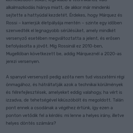
alkalmazkodás hiánya miatt, de akkor már mindenki
sejtette a hattyúdal kezdetét. Érdekes, hogy Márquez és
Rossi – karrierjük életpályája mentén – szinte egy időben
szenvedték el legnagyobb sérülésüket, amely mindkét
versenyző esetében megváltoztatta a jelent, és erősen
befolyásolta a jövőt. Míg Rossinál ez 2010-ben,
Mugellóban következett be, addig Márqueznél a 2020-as
jerezi versenyen.
A spanyol versenyző pedig azóta nem tud visszatérni régi
önmagához, és hátráltatják azok a technikai körülmények
és félrefejlesztések, amelyeket eddig valahogy, ha vért is
izzadva, de tehetségével kiküszöbölt és megoldott. Talán
pont ennek a csodának a végéhez értünk, így ezen a
ponton vetődik fel a kérdés: mi lenne a helyes irány, illetve
helyes döntés számára?