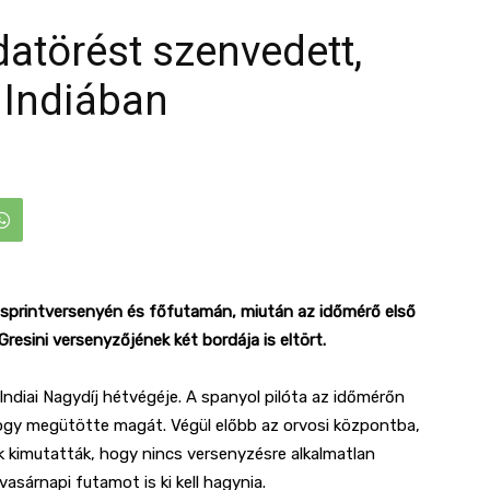
atörést szenvedett,
 Indiában
j sprintversenyén és főfutamán, miután az időmérő első
esini versenyzőjének két bordája is eltört.
Indiai Nagydíj hétvégéje. A spanyol pilóta az időmérőn
hogy megütötte magát. Végül előbb az orvosi központba,
ok kimutatták, hogy nincs versenyzésre alkalmatlan
asárnapi futamot is ki kell hagynia.