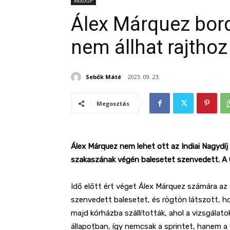
MotoGP
Álex Márquez bord
nem állhat rajthoz
Sebők Máté
2023. 09. 23.
Megosztás
Álex Márquez nem lehet ott az Indiai Nagydí
szakaszának végén balesetet szenvedett. A Gr
Idő előtt ért véget Álex Márquez számára az 
szenvedett balesetet, és rögtön látszott, 
majd kórházba szállították, ahol a vizsgálat
állapotban, így nemcsak a sprintet, hanem a v