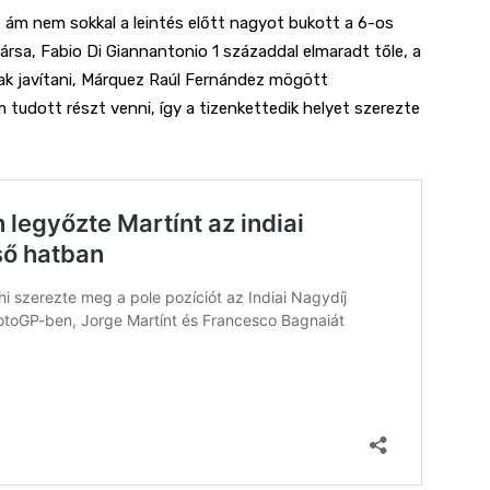
n, ám nem sokkal a leintés előtt nagyot bukott a 6-os
rsa, Fabio Di Giannantonio 1 századdal elmaradt tőle, a
ak javítani, Márquez Raúl Fernández mögött
tudott részt venni, így a tizenkettedik helyet szerezte