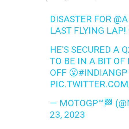
DISASTER FOR
@A
LAST FLYING LAP! 
HE'S SECURED A 
TO BE IN A BIT O
OFF 😮
#INDIANGP
PIC.TWITTER.COM
— MOTOGP™🏁 (
23, 2023