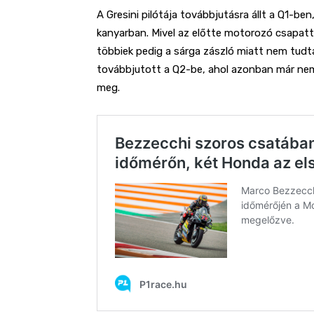
A Gresini pilótája továbbjutásra állt a Q1-be
kanyarban. Mivel az előtte motorozó csapattá
többiek pedig a sárga zászló miatt nem tudt
továbbjutott a Q2-be, ahol azonban már nem 
meg.