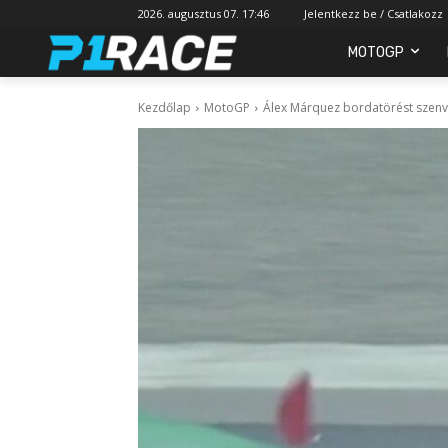
2026. augusztus 07. 17:46
Jelentkezz be / Csatlakozz
MOTOGP
Kezdőlap
MotoGP
Álex Márquez bordatörést szenve