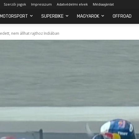
Szerzői jogok
Impresszum
Adatvédelmi elvek
Médiaajánlat
MOTORSPORT
SUPERBIKE
MAGYAROK
OFFROAD
dett, nem állhat rajthoz Indiában