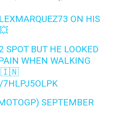
LEXMARQUEZ73
ON HIS
💥
Q2 SPOT BUT HE LOOKED
F PAIN WHEN WALKING
🇮🇳
/7HLPJ5OLPK
@MOTOGP)
SEPTEMBER