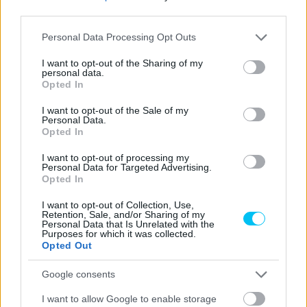
1996-tól 2001-ig az NSR500-as projektvezetőjeként
third parties.
tevékenykedett. Ebben az időszakban csupán egyetlen
Please note that this website/app uses one or more Google
Personal Data Processing Opt Outs
alkalommal bukták el az egyéni, illetve a konstruktőri
services and may gather and store information including but
világbajnoki címet.
not limited to your visit or usage behaviour. You may click to
I want to opt-out of the Sharing of my
personal data.
grant or deny consent to Google and its third-party tags to
Opted In
use your data for below specified purposes in below Google
2002-ben általános projektvezető lett, majd a következő
consent section.
I want to opt-out of the Sale of my
idényben már az RC211V projektjét irányította, amely
Personal Data.
Valentino Rossi sikerét hozta. 2004 és 2007 között a
Opted In
japánok főmérnöke volt a MotoGP-ben, illetve a Superbike-
I want to opt-out of processing my
világbajnokságon, majd 2008-ban és 2009-ben ismét
Personal Data for Targeted Advertising.
Opted In
projektvezető lett, ezúttal az RC212V-é. 2010-től három
éven át a Honda technikai igazgatója volt, 2013-ban pedig
I want to opt-out of Collection, Use,
Retention, Sale, and/or Sharing of my
fejlesztési igazgató lett. 2016 óta töltötte be azt a
Personal Data that Is Unrelated with the
Purposes for which it was collected.
pozíciót, ahonnan most menesztették.
Opted Out
IL PRIMO “FATTO FUORI” DA
#HRC
È
Google consents
SHINICHI KOKUBU (LO VEDETE
I want to allow Google to enable storage