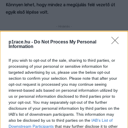
Könnyen lehet, hogy mindez a megújulás felé vezető út
egyik első lépése volt.
- Hirdetés -
A
Motorsport.com
spanyol kiadása számolt be arról, hogy
p1race.hu -
Do Not Process My Personal
Information
a Honda menesztette a technológiafejlesztési részleg
vezérigazgatóját, Kokubu Sinicsit. A japán szakember már
If you wish to opt-out of the sale, sharing to third parties, or
az Indiai Nagydíj hétvégéjén sem volt ott, ahogyan a
processing of your personal or sensitive information for
jelenleg zajló motegi fordulóra sem utazott el, és mint
targeted advertising by us, please use the below opt-out
kiderült, hiányának az volt az oka, hogy munkáltatója
section to confirm your selection. Please note that after your
opt-out request is processed you may continue seeing
megvált tőle.
interest-based ads based on personal information utilized by
us or personal information disclosed to third parties prior to
Kokubu rendkívül hosszú időt töltött a Hondánál, hiszen
your opt-out. You may separately opt-out of the further
már 1986-ban a márka alkalmazottja volt. Eleinte a
disclosure of your personal information by third parties on the
IAB’s list of downstream participants. This information may
gyorsaságimotoros-világbajnokság 500 köbcentiméteres
also be disclosed by us to third parties on the
IAB’s List of
kategóriája mellett más projekteken is dolgozott, majd
Downstream Participants
that may further disclose it to other