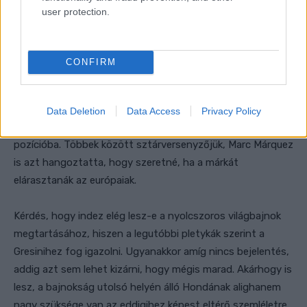
beszámolója szerint néhány hónap múlva Kuvata Tecuhiro,
user protection.
a Honda Racing Corporation leginkább adminisztratív
feladatokat ellátó igazgatója is hasonló sorsra fog jutni.
CONFIRM
Hogy ki lehet Kokubu utódja, arra állítólag több opciója is
van a Hondának. Kérdés, hogy elindulnak-e a megújulás
útján, ahogyan arról már egy ideje szó van, és meglépik-e,
Data Deletion
Data Access
Privacy Policy
hogy európai mérnököt tesznek egy ennyire fontos
pozícióba. Többek között sztárversenyzőjük, Marc Márquez
is azt hangoztatta, hogy szeretné, ha a márkát
elárasztanák az európaiak.
Kérdés, hogy indez elég lesz-e a nyolcszoros világbajnok
megtartásához, hiszen a legutóbbi pletykák szerint a
Gresinihez fog igazolni. Ugyanakkor amíg nincs bejelentés,
addig azt sem lehet kizárni, hogy mégis marad. Akárhogy is
lesz, a bajnokság utolsó helyén álló Hondának alighanem
nagy szüksége van az eddigihez képest eltérő szemléletre