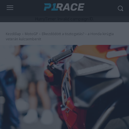
HurryTimer: Invalid campaign ID.
Kezdőlap
MotoGP
Elkezdődött a tisztogatás? – a Honda kirúgta
veterán kulcsemberét