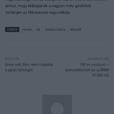
ahhoz, hogy kilábaljanak a nagyon mély gödörből,
történjen az Márquezzel vagy nélküle.
CIMKÉK
Honda
KK
Kokubu Sinicsi
MotoGP
Előző cikk
Következő cikk
Ennyi volt, Rins nem folytatja
100 év evolúció –
a japán hétvégét
bemutatkozott az új BMW
R1300 GS