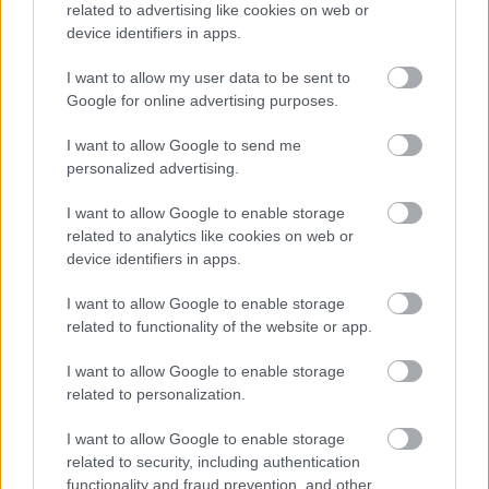
ACCANTO A KEN KAWAUCHI).
related to advertising like cookies on web or
device identifiers in apps.
ENTRATO IN HONDA RACING
CORPORATION DAL 1986.
I want to allow my user data to be sent to
Google for online advertising purposes.
RIVOLUZIONE TOTALE IN HRC.
PIC.TWITTER.COM/T6F4ORDGJT
I want to allow Google to send me
personalized advertising.
— SIMONE LANDI RACE
I want to allow Google to enable storage
(@SIMONELANDI13)
SEPTEMBER 29,
related to analytics like cookies on web or
device identifiers in apps.
2023
I want to allow Google to enable storage
related to functionality of the website or app.
- Advertisement -
I want to allow Google to enable storage
Ez a lépés több szempontból is drasztikusnak mondható a
related to personalization.
Hondától. Egyfelől a szezon közepén váltak meg a veterán
szakembertől, másrészt pedig pont a Japán Nagydíj
I want to allow Google to enable storage
related to security, including authentication
hétvégéjén derült fény a döntésre. Sőt, a portál
functionality and fraud prevention, and other