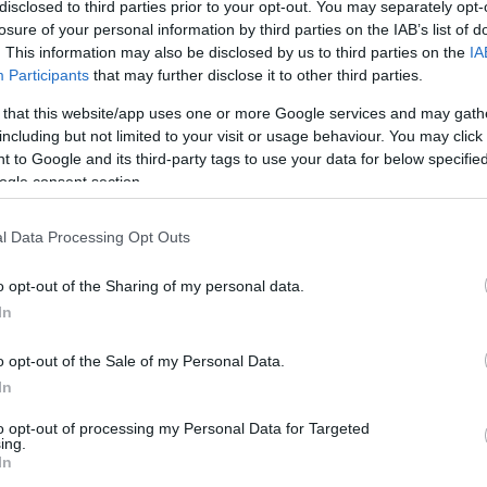
disclosed to third parties prior to your opt-out. You may separately opt-
losure of your personal information by third parties on the IAB’s list of
tben van a
. This information may also be disclosed by us to third parties on the
IA
Participants
that may further disclose it to other third parties.
ült versenyző,
 that this website/app uses one or more Google services and may gath
magát a kórházban
including but not limited to your visit or usage behaviour. You may click 
 to Google and its third-party tags to use your data for below specifi
ogle consent section.
l Data Processing Opt Outs
o opt-out of the Sharing of my personal data.
In
envedett olyan súlyos balesetet a Moto2-es Európa-
o opt-out of the Sale of my Personal Data.
ékbe került. A spanyol versenyző ellátását nem fedezik
In
yett egymással állnak vitában.
to opt-out of processing my Personal Data for Targeted
ing.
In
yos balesetet. A Pertamina Mandalika SAG pilótája a 2.