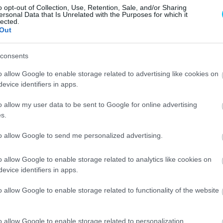
erővel az aszfaltnak csapódott, majd nekicsúszott a
o opt-out of Collection, Use, Retention, Sale, and/or Sharing
ersonal Data that Is Unrelated with the Purposes for which it
mãói versenyén. Ezután kórházba szállították, ahol
lected.
Out
lései vannak, és minimum ideiglenesen kerekesszékbe
consents
erjút a történtek óta, ahol alapvetően jó hírekről
o allow Google to enable storage related to advertising like cookies on
ondani, hogy sérülése egészen pontosan mennyire
evice identifiers in apps.
ívan látni a világot. Azonban nem sokkal később elárulta,
o allow my user data to be sent to Google for online advertising
okkal is küszködik.
s.
to allow Google to send me personalized advertising.
o allow Google to enable storage related to analytics like cookies on
evice identifiers in apps.
o allow Google to enable storage related to functionality of the website
o allow Google to enable storage related to personalization.