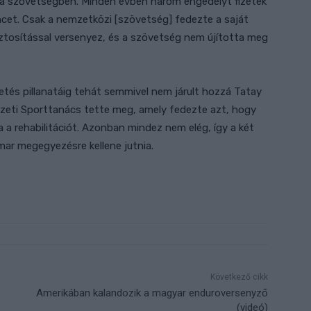
k a szövetségben. Minden évben három engedélyt fizetek
cencet. Csak a nemzetközi [szövetség] fedezte a saját
iztosítással versenyez, és a szövetség nem újította meg
etés pillanatáig tehát semmivel nem járult hozzá Tatay
emzeti Sporttanács tette meg, amely fedezte azt, hogy
a a rehabilitációt. Azonban mindez nem elég, így a két
ar megegyezésre kellene jutnia.
Következő cikk
Amerikában kalandozik a magyar enduroversenyző
(videó)