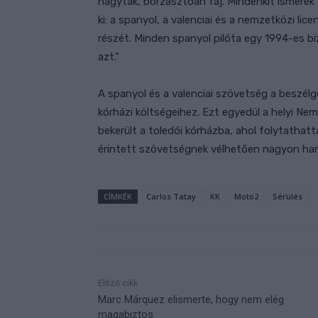
hagytak, borzasztóan fáj. Mindenkit ismere
ki: a spanyol, a valenciai és a nemzetközi li
részét. Minden spanyol pilóta egy 1994-es b
azt.”
A spanyol és a valenciai szövetség a beszélg
kórházi költségeihez. Ezt egyedül a helyi N
bekerült a toledói kórházba, ahol folytathatt
érintett szövetségnek vélhetően nagyon ham
CÍMKÉK
Carlos Tatay
KK
Moto2
Sérülés
Előző cikk
Marc Márquez elismerte, hogy nem elég
magabiztos