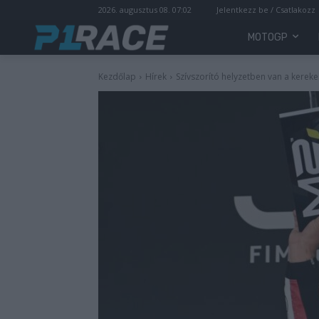
2026. augusztus 08. 07:02
Jelentkezz be / Csatlakozz
MOTOGP
Kezdőlap
Hírek
Szívszorító helyzetben van a kerek