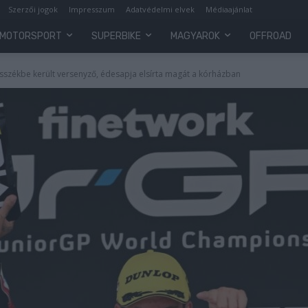
Szerzői jogok
Impresszum
Adatvédelmi elvek
Médiaajánlat
MOTORSPORT
SUPERBIKE
MAGYAROK
OFFROAD
esszékbe került versenyző, édesapja elsírta magát a kórházban