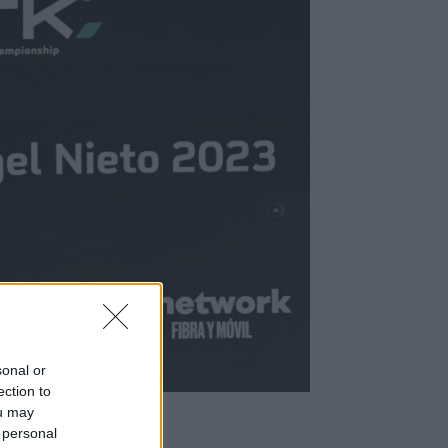
sonal or
ection to
ou may
 personal