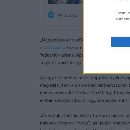
I want t
authenti
„Megoldásra van szükségünk, most – jelente
csatornájára
közzétett videóban. – A kórházi 
fedezniük kellene. Apám a főorvos irodája el
folyik itt, mert ez így nem mehet tovább«.”
Az ügy hátterében az áll, hogy Spanyolorsz
meg kell újítaniuk a sportolói biztosításoka
nem mindenki fizette ki a részét, így Tatay
emberi szempontból is nagyon rosszul érinti
„Ők voltak az elsők, akik fotózkodni hívtak,
második lettem a [Moto3-as] junior-világbaj