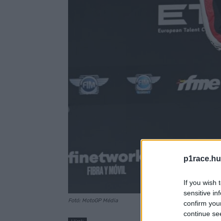
p1race.hu
If you wish 
sensitive in
Fotó: MotoGP Média
confirm you
continue se