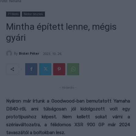
Fotó: Yamaha
P1Moto
Motor tesztek
Mintha épített lenne, mégis
gyári
By
Bistei Péter
2023. 10. 26.
- Hirdetés -
Nyáron már írtunk a Goodwood-ban bemutatott Yamaha
DB40-ről, ami túlságosan jól kidolgozott volt egy
prototípushoz képest. Nem kellett sokat várni a
szériaváltozatra, a félidomos XSR 900 GP már 2024
tavaszától a boltokban lesz.