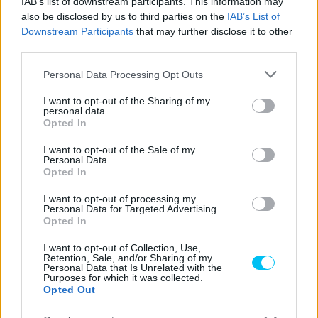
IAB’s list of downstream participants. This information may
also be disclosed by us to third parties on the
IAB’s List of
Downstream Participants
that may further disclose it to other
third parties.
Please note that this website/app uses one or more Google
Personal Data Processing Opt Outs
services and may gather and store information including but
not limited to your visit or usage behaviour. You may click to
I want to opt-out of the Sharing of my
personal data.
grant or deny consent to Google and its third-party tags to
Opted In
Fotó: Yamaha
use your data for below specified purposes in below Google
consent section.
I want to opt-out of the Sale of my
Personal Data.
Opted In
CIMKÉK
Yamaha
Yamaha XSR900
I want to opt-out of processing my
Personal Data for Targeted Advertising.
Opted In
I want to opt-out of Collection, Use,
Előző cikk
Következő cikk
Retention, Sale, and/or Sharing of my
Personal Data that Is Unrelated with the
Marc Márquez elárulta, mi
Martín kezdett a legjobban
Purposes for which it was collected.
okozza neki a legnagyobb
Thaiföldön, Bagnaia megint
Opted Out
nehézséget az idei évben
csak a középmezőnyben
nyitott