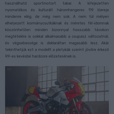
használható sportmotort takar. A kifejezetten
nyomatékos és kulturált háromhengeres 119 lóereje
mindenre elég, de még nem sok. A nem túl mélyen
elhelyezett kormánycsutkáknak és méretes fél-idomnak
köszönhetően minden bizonnyal hosszabb távokon
megtételére is sokkal alkalmasabb a csupasz változatnál,
és végsebessége is deklaráltan magasabb lesz. Akár
tekinthetjük ezt a modellt a pletykák szerint jövőre érkező
R9-es kevésbé hardcore előzetesének is.