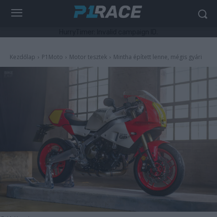
HurryTimer: Invalid campaign ID.
Kezdőlap
P1Moto
Motor tesztek
Mintha épített lenne, mégis gyári