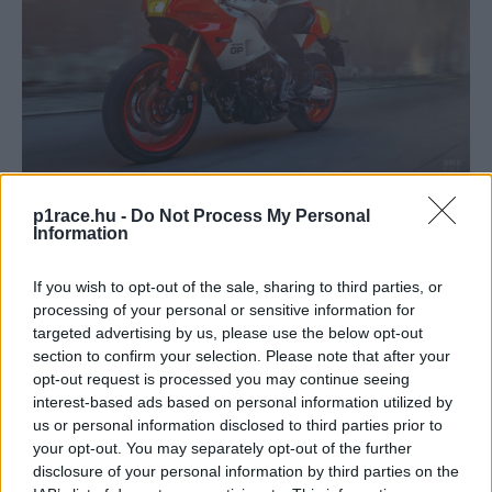
Fotó: Yamaha
p1race.hu -
Do Not Process My Personal
Information
Az XSR 900 GP-nek ezekkel egy paraméterekkel nem csak a
városi kávézók előtt van keresni valója – a megfelelő
If you wish to opt-out of the sale, sharing to third parties, or
pilótával akár egy pályanap gyors csoportjában is okozhat
processing of your personal or sensitive information for
targeted advertising by us, please use the below opt-out
majd meglepetést.
section to confirm your selection. Please note that after your
opt-out request is processed you may continue seeing
interest-based ads based on personal information utilized by
us or personal information disclosed to third parties prior to
your opt-out. You may separately opt-out of the further
disclosure of your personal information by third parties on the