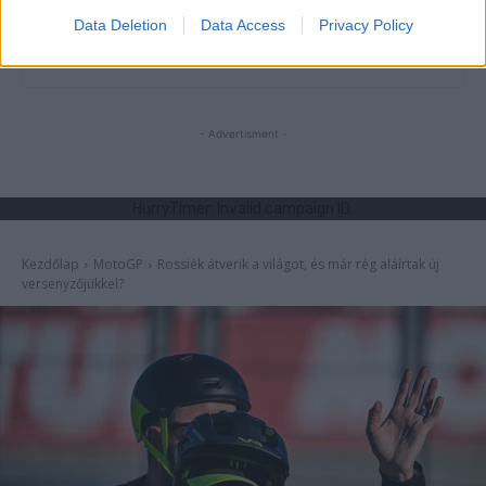
Data Deletion
Data Access
Privacy Policy
Sebők Máté
- Advertisment -