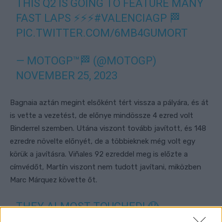
THIS Q2 IS GOING TO FEATURE MANY
FAST LAPS ⚡️⚡️⚡️
#VALENCIAGP
🏁
PIC.TWITTER.COM/6MB4GUMORT
— MOTOGP™🏁 (@MOTOGP)
NOVEMBER 25, 2023
Bagnaia aztán megint elsőként tért vissza a pályára, és át
is vette a vezetést, de előnye mindössze 4 ezred volt
Binderrel szemben. Utána viszont tovább javított, és 148
ezredre növelte előnyét, de a többieknek még volt egy
körük a javításra. Viñales 92 ezreddel meg is előzte a
címvédőt, Martín viszont nem tudott javítani, miközben
Marc Márquez követte őt.
THEY ALMOST TOUCHED! 😱
#VALENCIAGP
🏁