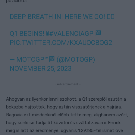
pozíciótól.
DEEP BREATH IN! HERE WE GO! 😮‍💨
Q1 BEGINS! 🚦
#VALENCIAGP
🏁
PIC.TWITTER.COM/KXAUOCBOG2
— MOTOGP™🏁 (@MOTOGP)
NOVEMBER 25, 2023
- Advertisement -
Ahogyan az ilyenkor lenni szokott, a Q1 szereplői ezután a
bokszba hajtottak, hogy aztán visszatérjenek a hajrára.
Bagnaia ezt mindenkinél előbb tette meg, alighanem azért,
hogy senki se tudja őt követni és ezáltal zavarni. Ennek
meg is lett az eredménye, ugyanis 1:29.185-tel ismét övé