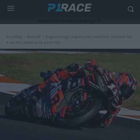
HurryTimer: Invalid campaign ID.
Kezdőlap
MotoGP
Bagnaia nagy csapást mért Martínra, Viñalesé lett
a szezon utolsó pole pozíciója