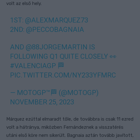
volt az első hely.
1ST:
@ALEXMARQUEZ73
2ND:
@PECCOBAGNAIA
AND
@88JORGEMARTIN
IS
FOLLOWING Q1 QUITE CLOSELY 👀
#VALENCIAGP
🏁
PIC.TWITTER.COM/NY233YFMRC
— MOTOGP™🏁 (@MOTOGP)
NOVEMBER 25, 2023
Márquez ezúttal elmaradt tőle, de továbbra is csak 11 ezred
volt a hátránya, miközben Fernándeznek a visszatérés
utáni első köre nem sikerült. Bagnaia aztán tovább javított,