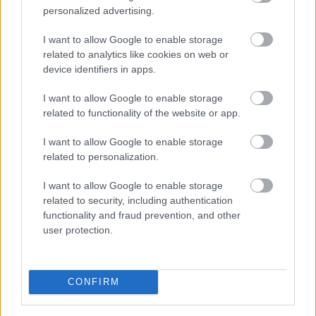
personalized advertising.
Jorge Martín
KK
Marc Márquez
Maverick Vinales
MotoGP
I want to allow Google to enable storage
Valenciai Nagydíj
Vezető
related to analytics like cookies on web or
device identifiers in apps.
I want to allow Google to enable storage
related to functionality of the website or app.
Előző cikk
Következő cikk
Rossiék átverik a világot, és
Viñales szerint furcsa volt az
I want to allow Google to enable storage
már rég aláírtak új
időmérő, Bagnaia azonnal
related to personalization.
versenyzőjükkel?
jobban érezte magát a
motoron
I want to allow Google to enable storage
related to security, including authentication
functionality and fraud prevention, and other
user protection.
CONFIRM