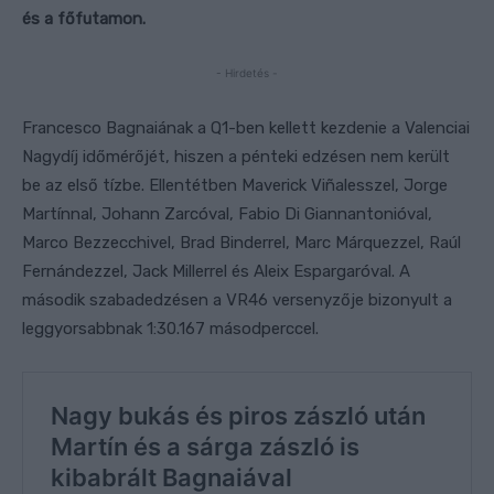
és a főfutamon.
- Hirdetés -
Francesco Bagnaiának a Q1-ben kellett kezdenie a Valenciai
Nagydíj időmérőjét, hiszen a pénteki edzésen nem került
be az első tízbe. Ellentétben Maverick Viñalesszel, Jorge
Martínnal, Johann Zarcóval, Fabio Di Giannantonióval,
Marco Bezzecchivel, Brad Binderrel, Marc Márquezzel, Raúl
Fernándezzel, Jack Millerrel és Aleix Espargaróval. A
második szabadedzésen a VR46 versenyzője bizonyult a
leggyorsabbnak 1:30.167 másodperccel.