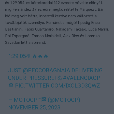
és 1:29.054-es körrekorddal 142 ezredre növelte előnyét,
míg Fernández 37 ezredre megközelítette Márquezt. Bár
idő még volt hátra, innentől kezdve nem változott a
továbbjutók személye, Fernández mögött pedig Enea
Bastianini, Fabio Quartararo, Nakagami Takaaki, Luca Marini,
Pol Espargaró, Franco Morbidelli, Álex Rins és Lorenzo
Savadori lett a sorrend.
1:29.054! 🔥🔥🔥
JUST
@PECCOBAGNAIA
DELIVERING
UNDER PRESSURE! 💪
#VALENCIAGP
🏁
PIC.TWITTER.COM/IXOLGD3QWZ
— MOTOGP™🏁 (@MOTOGP)
NOVEMBER 25, 2023