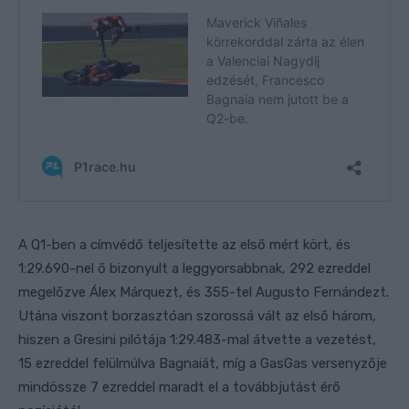
A Q1-ben a címvédő teljesítette az első mért kört, és
1:29.690-nel ő bizonyult a leggyorsabbnak, 292 ezreddel
megelőzve Álex Márquezt, és 355-tel Augusto Fernándezt.
Utána viszont borzasztóan szorossá vált az első három,
hiszen a Gresini pilótája 1:29.483-mal átvette a vezetést,
15 ezreddel felülmúlva Bagnaiát, míg a GasGas versenyzője
mindössze 7 ezreddel maradt el a továbbjutást érő