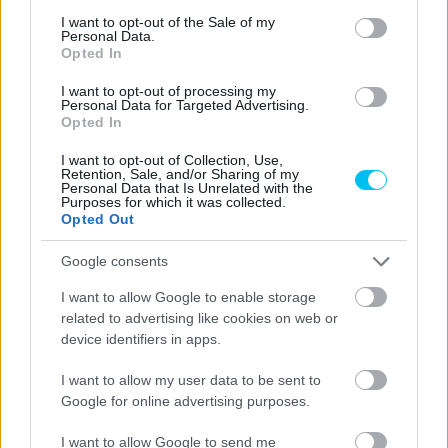
consent section.
végeredménye
I want to opt-out of the Sale of my
Personal Data.
Opted In
FIRST POLE WITH APRILIA FOR MAV
I want to opt-out of processing my
Personal Data for Targeted Advertising.
AS
@PECCOBAGNAIA
GOES
Opted In
THROUGH Q1 BUT TURNS IT AROUND
I want to opt-out of Collection, Use,
TO GET 2ND 😎
@88JORGEMARTIN
Retention, Sale, and/or Sharing of my
Personal Data that Is Unrelated with the
WILL LAUNCH FROM 6TH LATER ON
Purposes for which it was collected.
Opted Out
AND TOMORROW
#VALENCIAGP
🏁 |
#PECCOVSMARTIN
Google consents
PIC.TWITTER.COM/TAXH4IDYE6
I want to allow Google to enable storage
related to advertising like cookies on web or
device identifiers in apps.
— MOTOGP™🏁 (@MOTOGP)
NOVEMBER 25, 2023
I want to allow my user data to be sent to
Google for online advertising purposes.
I want to allow Google to send me
CIMKÉK
Alex Marquez
Francesco Bagnaia
Johann Zarco