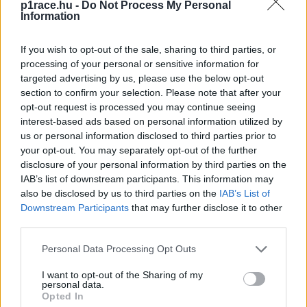
p1race.hu -
Do Not Process My Personal
Information
PIC.TWITTER.COM/TLD8WC7ENT
If you wish to opt-out of the sale, sharing to third parties, or
— MOTOGP™🏁 (@MOTOGP)
processing of your personal or sensitive information for
NOVEMBER 25, 2023
targeted advertising by us, please use the below opt-out
section to confirm your selection. Please note that after your
opt-out request is processed you may continue seeing
A gyári Honda versenyzője aztán elesett, így Martínt senki
interest-based ads based on personal information utilized by
nem zavarta, majd öccse is bukott. Martín a legvégén még
us or personal information disclosed to third parties prior to
your opt-out. You may separately opt-out of the further
megpróbált javítani, de ismét hibázott a kemény első
disclosure of your personal information by third parties on the
abroncson. Ennek következtében Viñalesé lett a pole,
IAB’s list of downstream participants. This information may
Bagnaia pedig a második helyet szerezte meg, de ami
also be disclosed by us to third parties on the
IAB’s List of
számára még fontosabb, hogy Zarco, Miller és a legvégén
Downstream Participants
that may further disclose it to other
third parties.
eleső Binder is bekerült közéjük. Mögöttük Bezzecchi, Álex
és Marc Márquez, Fernández, Di Giannantonio, valamint
Please note that this website/app uses one or more Google
Personal Data Processing Opt Outs
Espargaró lett a sorrend.
services and may gather and store information including but
not limited to your visit or usage behaviour. You may click to
I want to opt-out of the Sharing of my
personal data.
grant or deny consent to Google and its third-party tags to
A MotoGP valenciai időmérőjének
Opted In
use your data for below specified purposes in below Google