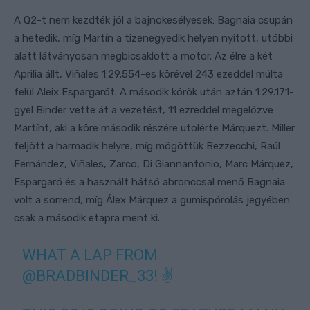
A Q2-t nem kezdték jól a bajnokesélyesek: Bagnaia csupán
a hetedik, míg Martín a tizenegyedik helyen nyitott, utóbbi
alatt látványosan megbicsaklott a motor. Az élre a két
Aprilia állt, Viñales 1:29.554-es körével 243 ezeddel múlta
felül Aleix Espargarót. A második körök után aztán 1:29.171-
gyel Binder vette át a vezetést, 11 ezreddel megelőzve
Martínt, aki a köre második részére utolérte Márquezt. Miller
feljött a harmadik helyre, míg mögöttük Bezzecchi, Raúl
Fernández, Viñales, Zarco, Di Giannantonio, Marc Márquez,
Espargaró és a használt hátsó abronccsal menő Bagnaia
volt a sorrend, míg Álex Márquez a gumispórolás jegyében
csak a második etapra ment ki.
WHAT A LAP FROM
@BRADBINDER_33
! ✌️