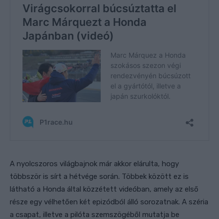
A nyolcszoros világbajnok már akkor elárulta, hogy
többször is sírt a hétvége során. Többek között ez is
látható a Honda által közzétett videóban, amely az első
része egy vélhetően két epizódból álló sorozatnak. A széria
a csapat, illetve a pilóta szemszögéből mutatja be