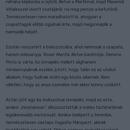
néhány képkocka
a rajtról, illetve a Martínnal, majd Maverick
Viñalesszel vívott csatájáról, na meg persze a befutóról.
Természetesen nem maradhatott ki, ahogyan a
csapattagok előbb izgulnak érte, majd megünneplik a
harmadik helyét.
Ezután
visszatér
t
a bokszutcába, ahol nemcsak a csapata,
hanem édesanyja, Roser Alentà, illetve barátnője,
Gemma
Pinto is várta. Az ünneplés mellett alighanem
mindannyiuknak eszébe jutott, hogy talán ez az utolsó
alkalom, hogy tudnak örülni egy közös sikernek. Nem
véletlen, hogy az anya szemébe már ekkor könny szökött.
Aztán jött
egy kis bokszutcai ünneplés, majd
az este,
a
mikor „hivatalosan” elbúcsúztatták a márka történetének
legsikeresebb motorosát.
Amikor belépett a terembe,
természetesen vastaps fogadta Márquezt, akinek
levetítettek egy videót. Ebben számos csapattag üzent