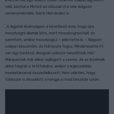
neki, köztük a Moto2-es időszak óta vele dolgozó
versenymérnöke, Santi Hernández is.
„
A legjobb kívánságom a következő évre, hogy újra
mosolyogni akarlak látni, mert mosolyognod kell, és
szeretem, amikor mosolyogsz –
jelentette ki. –
Nagyon
szépen köszönöm, és hiányozni fogsz. Mindenesetre itt
van egy barátod, ahogyan sokszor beszéltünk róla.”
Márqueznek már ekkor csillogott a szeme, de
az érzelmek
akkor hágtak a tetőfokukra, amikor a legközelebbi
munkatársaival összeölelkezett. Nem véletlen, hogy
többször is elcsuklott a hangja a rövid beszéde során.