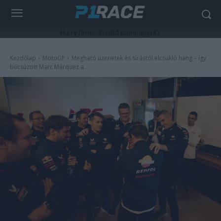
HurryTimer: Invalid campaign ID.
Kezdőlap
MotoGP
Megható üzenetek és sírástól elcsukló hang – így
búcsúzott Marc Márquez a...