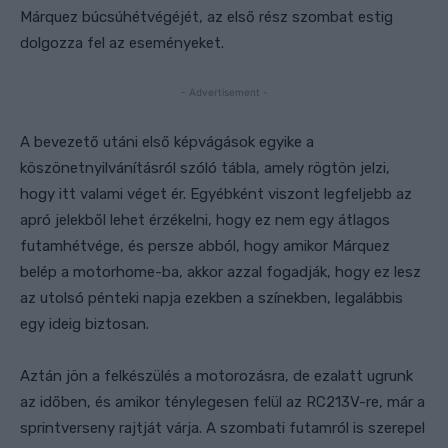
Márquez búcsúhétvégéjét, az első rész szombat estig
dolgozza fel az eseményeket.
- Advertisement -
A
bevezető utáni első képvágások egyike a
köszönetnyilvánításról szóló tábla, amely rögtön jelzi,
hogy itt valami véget ér. Egyébként viszont legfeljebb az
apró jelekből lehet érzékelni, hogy ez nem egy átlagos
futamhétvége,
és
persze abból, hogy
amikor Márquez
belép a motorhome-ba, akkor azzal fogadják, hogy ez lesz
az utolsó pénteki napja ezekben a színekben, legalábbis
egy ideig biztosan.
Aztán jön a felkészülés a motorozásra, de ezalatt ugrunk
az időben, és amikor ténylegesen felül az RC213V-re, már a
sprintverseny rajtját várja. A szombati futamról is szerepel