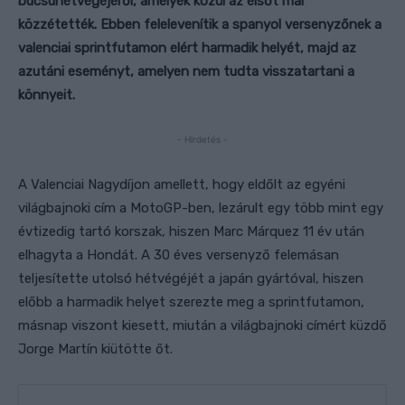
búcsúhétvégéjéről, amelyek közül az elsőt már
közzétették. Ebben felelevenítik a spanyol versenyzőnek a
valenciai sprintfutamon elért harmadik helyét, majd
az
az
utáni
eseményt,
amelyen nem tudta visszatartani a
könnyeit.
- Hirdetés -
A Valenciai Nagydíjon amellett, hogy eldőlt az egyéni
világbajnoki cím a MotoGP-ben, lezárult egy több mint egy
évtizedig tartó korszak, hiszen Marc Márquez 11 év után
elhagyta a Hondát. A 30 éves versenyző felemásan
teljesítette utolsó hétvégéjét a japán gyártóval, hiszen
előbb a harmadik helyet szerezte meg a sprintfutamon,
másnap viszont kiesett, miután a világbajnoki címért küzdő
Jorge Martín kiütötte őt.