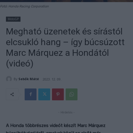
Fotó: Honda Racing Corporation
MotoGP
Megható üzenetek és sírástól
elcsukló hang – így búcsúzott
Marc Márquez a Hondától
(videó)
By
Sebők Máté
2023. 12. 09.
- Hirdetés -
A Honda többrészes videót készít Marc Márquez