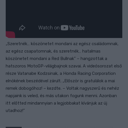
„Szeretnék…
köszönetet mondani az egész családomnak,
az egész csapatomnak, és szeretnék… hatalmas
köszönetet mondani a Red Bullnak” –
hangzottak a
hatszoros MotoGP-világbajnok szavai. A videósorozat első
része
Vatanabe Kodzsinak, a Honda Racing Corporation
elnökének beszédével zárult.
„
Először is gratulálok a mai
remek dobogóhoz! –
kezdte. –
Voltak nagyszerű és nehéz
napjaink is veled, és más utakon fogunk menni. Azonban
itt előtted mindannyian a legjobbakat kívánjuk az új
utadhoz!”