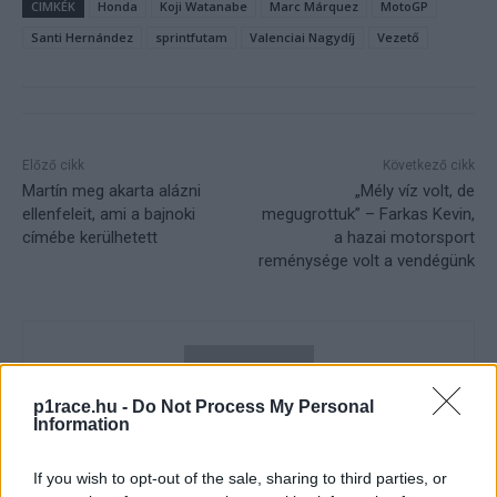
CIMKÉK
Honda
Koji Watanabe
Marc Márquez
MotoGP
Santi Hernández
sprintfutam
Valenciai Nagydíj
Vezető
Előző cikk
Következő cikk
Martín meg akarta alázni
„Mély víz volt, de
ellenfeleit, ami a bajnoki
megugrottuk” – Farkas Kevin,
címébe kerülhetett
a hazai motorsport
reménysége volt a vendégünk
p1race.hu -
Do Not Process My Personal
Information
If you wish to opt-out of the sale, sharing to third parties, or