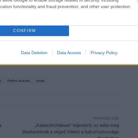
önöm mindenkinek!”
cation functionality and fraud prevention, and other user protection.
 jelentette be, de a
Motorsport.com
spanyol kiadása
szerződést novemberben, miután jó néhány másik márka
CONFIRM
zetten népszerű a spanyol motorosok körében, de
k tekintetében. Az idei évig ugyanis nem gyártottak
e ez 2023-ra megváltozott, és azóta Jorge Martín,
Data Deletion
Data Access
Privacy Policy
ja.
s
Pedro Acosta
sisak
Következő cikk
a
„Katasztrofálisan” teljesített, ez adta meg
Bastianininek a végső lökést a kulcsfontosságú