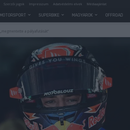
Szerzői jogok
Impresszum
Adatvédelmi elvek
Médiaajánlat
MOTORSPORT
SUPERBIKE
MAGYAROK
OFFROAD
 „megmentette a pályafutását”