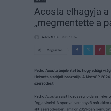
MotoGP
Acosta elhagyja a
„megmentette a pá
Sebők Máté
2023. 12. 24.
Megosztás
Pedro Acosta bejelentette, hogy eddigi világ
Helmets sisakjait használja. A MotoGP 2024-e
szerződést.
Pedro Acosta saját közösségi oldalain jelen
fogja viselni. A spanyol versenyző már akkor 
állt szerződésben, amikor 2021-ben bemuta