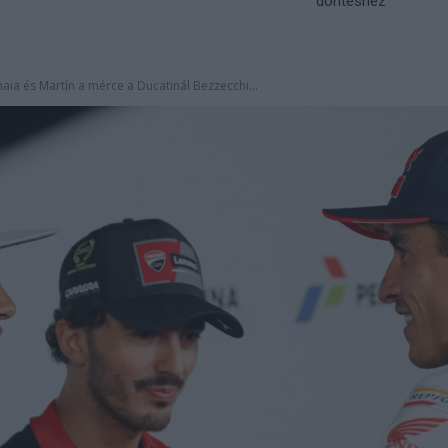
döntéshez