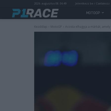
2026. augusztus 08. 06:49
Jelentkezz be / Csatlakozz
MOTOGP
Kezdőlap
MotoGP
Acosta elhagyja a márkát, amely