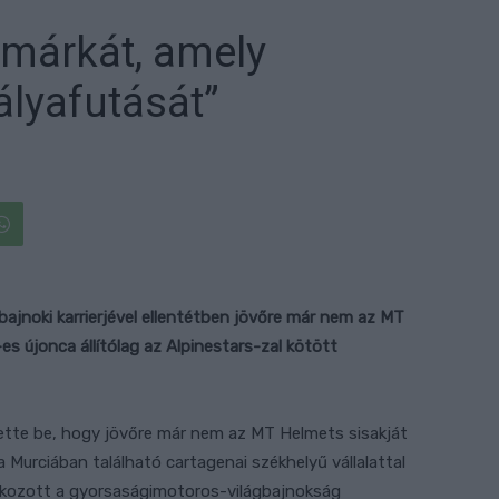
 márkát, amely
lyafutását”
bajnoki karrierjével ellentétben jövőre már nem az MT
s újonca állítólag az Alpinestars-zal kötött
tette be, hogy jövőre már nem az MT Helmets sisakját
a Murciában található cartagenai székhelyű vállalattal
tkozott a gyorsaságimotoros-világbajnokság