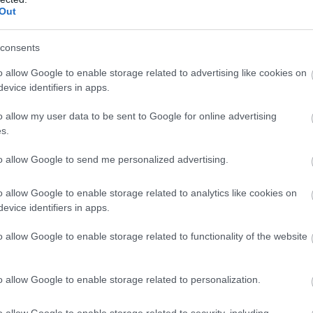
M/RTTTLBSCOQ
Out
consents
 (@37_PEDROACOSTA)
o allow Google to enable storage related to advertising like cookies on
23
evice identifiers in apps.
o allow my user data to be sent to Google for online advertising
s.
t az üzenetet az X-en és az Instagramon, hogy
rt, hogy elbúcsúzzon a cég munkatársaitól, és
to allow Google to send me personalized advertising.
es motoros érezhetően nagyon hálás a murciai
o allow Google to enable storage related to analytics like cookies on
evice identifiers in apps.
ta. – Mindig is nagyon érzelmes volt eljönni az MT
o allow Google to enable storage related to functionality of the website
 Nagyon sokan vannak itt, és a legtöbben tizenöt éves
yian kivették a részüket abból, hogy ez a sisak a
o allow Google to enable storage related to personalization.
at a sikereket, amelyeket együtt elértünk. Igazi
 MT Helmetsnél töltöttem, és nagyon jó volt így
o allow Google to enable storage related to security, including