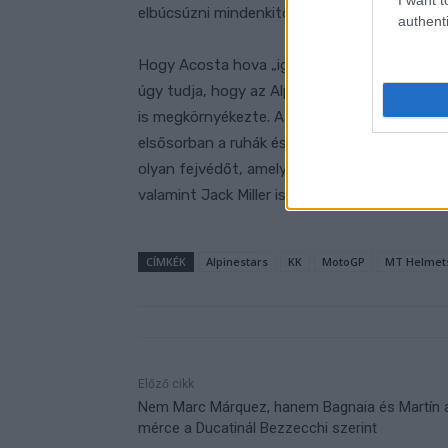
elbúcsúzni mindenkitől Cartagenában. Kösz
authenti
Hogy Acosta hova „igazol”, azt egyelőre nem
úgy tudja, hogy az Alpinestars-zal kötött 
is megkörnyékezte. Az olasz vállalat kifeje
elsősorban a ruhák és más egyéb felszerelése
olyan fejvédőt, amelyet a FIM elfogadott, d
valamint Jack Miller is az ő sisakjukat használ
CÍMKÉK
Alpinestars
KK
MotoGP
MT Helmet
Előző cikk
Nem Marc Márquez, hanem Bagnaia és Martín 
mérce a Ducatinál Bezzecchi szerint