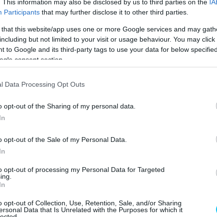
. This information may also be disclosed by us to third parties on the
IA
Participants
that may further disclose it to other third parties.
DE LA MARCA QUE
 that this website/app uses one or more Google services and may gath
including but not limited to your visit or usage behaviour. You may click 
A DEPORTIVA.
 to Google and its third-party tags to use your data for below specifi
ogle consent section.
USTO EN EL SALTO A
l Data Processing Opt Outs
 VERDAD PIENSO QUE
o opt-out of the Sharing of my personal data.
OS SE VAN A VOLVER A
In
GÚN DÍA VOLVERÉ A
o opt-out of the Sale of my Personal Data.
In
ESTIÓN DE TIEMPO.
to opt-out of processing my Personal Data for Targeted
ing.
In
IM CEV ELLOS
o opt-out of Collection, Use, Retention, Sale, and/or Sharing
Í. 🧵
ersonal Data that Is Unrelated with the Purposes for which it
lected.