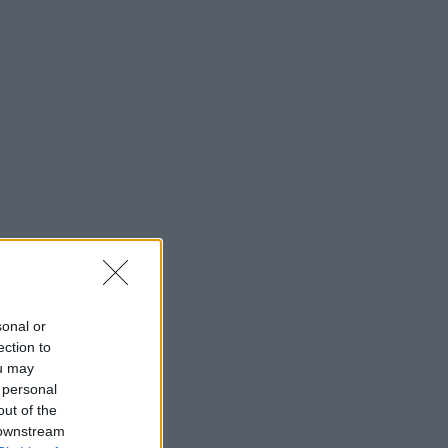
sonal or
ection to
ou may
 personal
out of the
 downstream