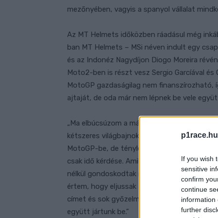
mezőnyében, vagyis a spanyol vállalat mindk
Az MT Helmets időközben ráadásul még inkább
ban MT Helmets – MSi néven indult egy csapat
és az Indonéz Nagydíjon Diogo Moreira révén
Moto2-ben is részt vesz Sergio Garcíával és 
MotoGP gazdaságilag nem finanszírozható, így
ajtaját, de oda már nem lépnek be vele együt
„Ma elbúcsúzom a márkától, amely megmentet
p1race.hu
kétszeres világbajnok a közösségi oldalaira. 
MotoGP-be, de tényleg hiszem, hogy ez a két
If you wish 
csak idő kérdése. Amikor a FIM CEV-ben ver
sensitive in
nélkül gondoskodtak mindenről, amire szüks
confirm you
értem, hogy eljussak a világbajnokságra, és m
continue se
címet és sok győzelmet szerzett. Nagyon meg
information 
further disc
együtt jártunk be.”