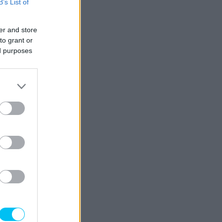
B’s List of
er and store
to grant or
ed purposes