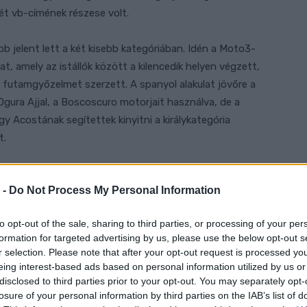
ét vb-címének részese volt.
 jelent lett a két kisebb kategóriában. Idén a Moto3-
, amely az istállók között a kilencedik helyen végzett,
 futamgyőzelmet szerzett. A spanyol alakulat jövőre a
Ogura Ajjal, a Boscoscuro motorjait használva, de a
 Acostának segítettek kinyitni a királykategória
t.
te a sportolói pályafutásomat – írta ki szombaton a
 -
Do Not Process My Personal Information
– Fáj, hogy pont akkor távozom, amikor felkerültem a
 út újra össze fog érni, és egy napon hazatérek. Ez
to opt-out of the sale, sharing to third parties, or processing of your per
senyeztem, ők hittek bennem, és bármiféle probléma
formation for targeted advertising by us, please use the below opt-out s
égem volt. Az igazság az, hogy mindent megtettek
r selection. Please note that after your opt-out request is processed y
a egy olyan sisakkal távozunk, amely két világbajnoki
eing interest-based ads based on personal information utilized by us or
nyugtató most látni ezt a fejlődési ívet, amelyet
disclosed to third parties prior to your opt-out. You may separately opt-
losure of your personal information by third parties on the IAB’s list of