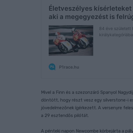
Mivel a Finn és a szezonzáró Spanyol Nagyd
döntött, hogy részt vesz egy silverstone-i
jövedelmezőnek ígérkezett. A versenyre felesé
a 29 esztendős pilótát.
A pénteki napon Newcombe körbejárta a pály