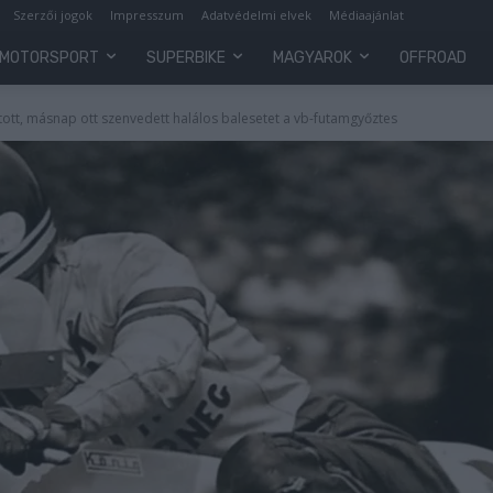
Szerzői jogok
Impresszum
Adatvédelmi elvek
Médiaajánlat
MOTORSPORT
SUPERBIKE
MAGYAROK
OFFROAD
tott, másnap ott szenvedett halálos balesetet a vb-futamgyőztes