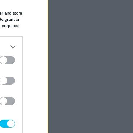
er and store
to grant or
ed purposes