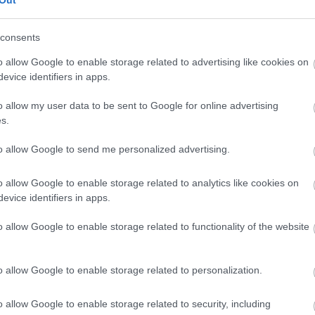
Out
szerezte meg a kategóriát akkoriban uraló gyári MV
elyet részben ő fejlesztett, épített és tartott karban.
consents
 a Sachsenringen szintén harmadikként ért célba.
o allow Google to enable storage related to advertising like cookies on
evice identifiers in apps.
yt jelentett az MV Agustákra, ami a Honda 1967-es
ban versenyképesnek bizonyult, elsősorban a jó
o allow my user data to be sent to Google for online advertising
s.
oblémák is akadtak vele. A váltóval és a kuplunggal
gozni kellett a következő idényre.
to allow Google to send me personalized advertising.
Francia Nagydíjon ötödik lett, majd a Salzburgringen
o allow Google to enable storage related to analytics like cookies on
A hockenheimi viadalt és a Man-szigeti TT-t kihagyta (a
evice identifiers in apps.
zo Pasolini tragédiája miatt törölték a legmagasabb
o allow Google to enable storage related to functionality of the website
íj. A König versenyzője több mint 1 perces előnnyel
 első futamgyőzelmét a királykategóriában.
o allow Google to enable storage related to personalization.
o allow Google to enable storage related to security, including