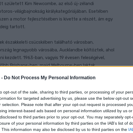
tt született Kim Newcombe, az első új-zélandi
toros-világbajnokság királykategóriájában. Esetében
hiszen a motor fejlesztésében is kivette a részét, ám egy
deig tartott.
k északkeleti csücskében található városban,
ország legnagyobb városába, Aucklandbe költöztek, ahol
i kezdett. 1963-ban, vagyis 19 évesen feleségével,
előbb Brisbane-ben, majd Melbourne-ben laktak.
 -
Do Not Process My Personal Information
 lehetőség, hogy Európába, azon belül is Nyugat-
azta fejlesztőmérnökként, és honfitársával, John Dodds-
to opt-out of the sale, sharing to third parties, or processing of your per
k, amelybe a nyugatnémet tervező motorblokkját
formation for targeted advertising by us, please use the below opt-out s
es pilóta részt is vehetett első versenyén az öreg
r selection. Please note that after your opt-out request is processed y
eing interest-based ads based on personal information utilized by us or
s tudott az 500 köbcentiméteres kategóriában. Mindezt
disclosed to third parties prior to your opt-out. You may separately opt-
 amely lényegében a későbbi König elődjének tekinthető.
losure of your personal information by third parties on the IAB’s list of
. This information may also be disclosed by us to third parties on the
IA