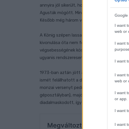
Opted 
annyira jól sikerült, hogy a harmadik helyet 
Agusták mögött. Mindezt egy olyan gépen, am
Google 
Később még három versenyen indulhatott, és
I want t
web or d
A König szépen lassan egyre nagyobb veszél
kivonulása óta nem fordult elő. A motor való
I want t
purpose
végsebességének köszönhetően, ugyanakkor pr
ugyanis rendszeresen gond volt, így azon dol
I want 
1973-ban aztán jött az áttörés: Newcombe a 
I want t
ismét felállhatott a dobogó legalsó fokára. 
web or d
monzai versenyt pedig Jarno Saarinen és Ren
I want t
géposztályban), majd jött a Jugoszláv Nagyd
or app.
diadalmaskodott, így megszerezte Új-Zéland
I want t
I want t