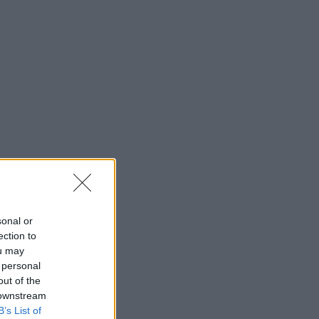
sonal or
ection to
ou may
 personal
out of the
 downstream
B’s List of