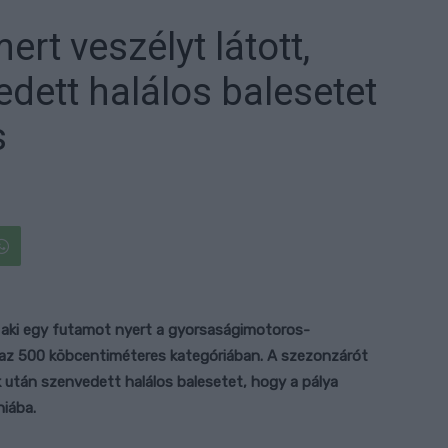
rt veszélyt látott,
dett halálos balesetet
s
aki egy futamot nyert a gyorsaságimotoros-
 az 500 köbcentiméteres kategóriában. A szezonzárót
után szenvedett halálos balesetet, hogy a pálya
iába.