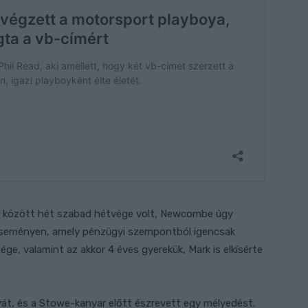
íj között hét szabad hétvége volt, Newcombe úgy
 eseményen, amely pénzügyi szempontból igencsak
ge, valamint az akkor 4 éves gyerekük, Mark is elkísérte
át, és a Stowe-kanyar előtt észrevett egy mélyedést.