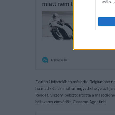
authenti
Ezután Hollandiában második, Belgiumban neg
harmadik és az imatrai negyedik helye azt je
Readet, viszont bebiztosította a második he
hétszeres címvédőt, Giacomo Agostinit.