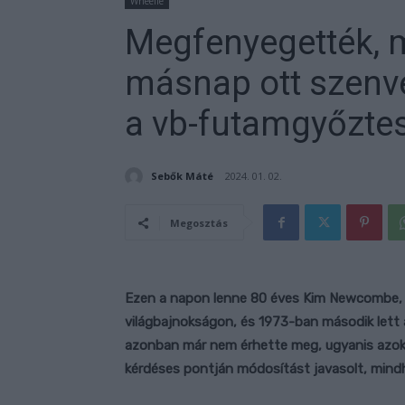
Wheelie
Megfenyegették, me
másnap ott szenve
a vb-futamgyőzte
Sebők Máté
2024. 01. 02.
Megosztás
Ezen a napon lenne 80 éves Kim Newcombe, 
világbajnokságon, és 1973-ban második lett
azonban már nem érhette meg, ugyanis azok 
kérdéses pontján módosítást javasolt, mindh