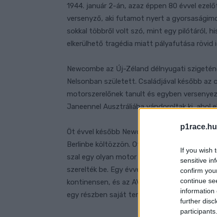
1944. január 2-án, azaz éppen 80 évvel ezelő
versenyző, aki futamot nyert a gyorsaságimo
sokkal többről volt szó, mint egy pilótáról, 
elkerülhető tragédia miatt pályafutása rövid i
Newcombe az Új-Zéland délnyugati szigeténe
Nelsonban született. Családjával később az 
motorszerelőnek tanult és egyben versenyezn
Janeennel Ausztráliába vándoroltak ki, ahol 
p1race.hu
Öt évvel később Newcombe-nak megadatott a
Berlinbe költözzön. Ott Dieter König alkalm
If you wish 
szal egy olyan motor fejlesztésén dolgozta
sensitive in
szerelték be. Egy évvel később az akkor 25 év
confirm you
continue se
kontinensen, és az AVUS-on rögtön győzni i
information 
egy részben saját tervezésű motorral tette,
further disc
participants