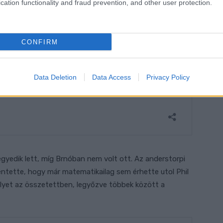
cation functionality and fraud prevention, and other user protection.
CONFIRM
Data Deletion
Data Access
Privacy Policy
yedik lett, míg Brnóban nem volt ott. Az anderstorpi
lentette, hogy már matematikailag sem érhette utol Phil
lyet az összetettben, legyőzve többek között a