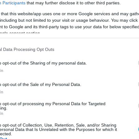
Participants
that may further disclose it to other third parties.
NT HIS KONIG……
 that this website/app uses one or more Google services and may gath
E
including but not limited to your visit or usage behaviour. You may click 
 to Google and its third-party tags to use your data for below specifi
/G1J0277X2T
ogle consent section.
l Data Processing Opt Outs
󠁣󠁴󠁿 (@TAPPETGAP)
8
o opt-out of the Sharing of my personal data.
In
o opt-out of the Sale of my Personal Data.
ett részt a projektben, melynek során egy soros
In
sén dolgoztak. A König mint márka az 1970-es asseni
to opt-out of processing my Personal Data for Targeted
itársa aztán szintén lehetőséget kapott, hiszen miután
ing.
nevezték ki.
In
o opt-out of Collection, Use, Retention, Sale, and/or Sharing
zi licencet, így az 1972-es Nyugatnémet Nagydíjon
ersonal Data that Is Unrelated with the Purposes for which it
lected.
 az 500 köbcentiméteres kategóriájában. Bemutatkozása