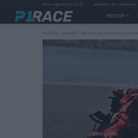
2026. augusztus 06. 23:54
Jelentkezz be / Csatlakozz
MOTOGP
Kezdőlap
MotoGP
Melandri meg van arról győződve