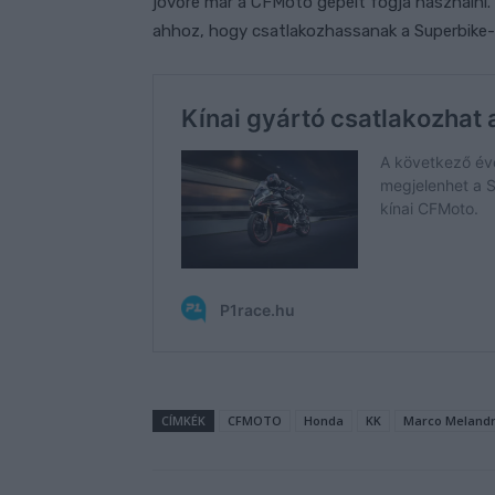
jövőre már a CFMoto gépeit fogja használni. 
ahhoz, hogy csatlakozhassanak a Superbike
CÍMKÉK
CFMOTO
Honda
KK
Marco Melandr