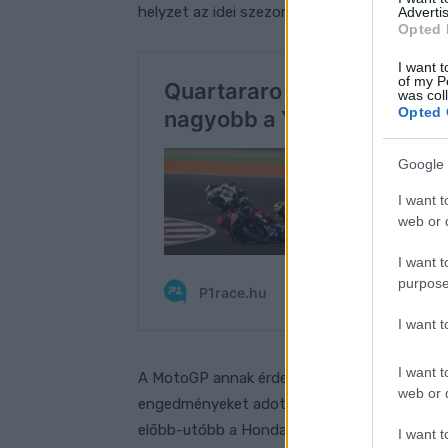
helyzet az idei szezonra sem változott meg.
Advertis
Opted 
I want t
of my P
was col
Opted 
Google 
I want t
web or d
I want t
purpose
I want 
I want t
A MotoGP annak érdekében, hogy ez a két gy
web or d
engedményeket adott nekik a
koncessziós j
előbb-utóbb a Honda és a Yamaha is újra a r
I want t