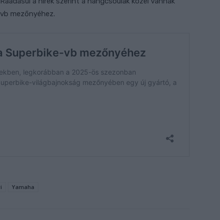
Ráadásul a hírek szerint a hangcsouiak közel vannak
-vb mezőnyéhez.
i
Yamaha