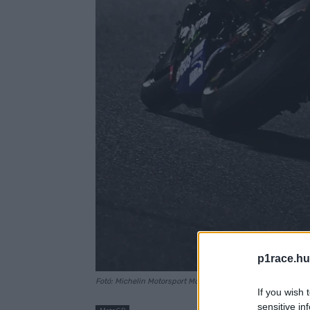
p1race.hu
Fotó: Michelin Motorsport Moto/Flickr
If you wish 
sensitive in