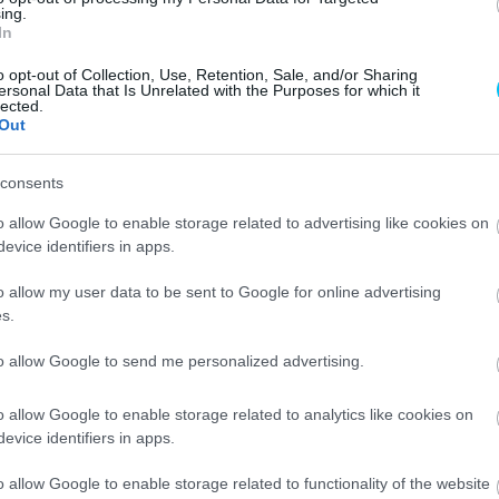
ing.
In
o opt-out of Collection, Use, Retention, Sale, and/or Sharing
ersonal Data that Is Unrelated with the Purposes for which it
lected.
Out
consents
o allow Google to enable storage related to advertising like cookies on
evice identifiers in apps.
o allow my user data to be sent to Google for online advertising
s.
to allow Google to send me personalized advertising.
o allow Google to enable storage related to analytics like cookies on
ártó vissza tudjon zárkózni az élmezőnyre, komoly
evice identifiers in apps.
ogok
területén. Sokan úgy látják, hogy ezek segítségével
égi fényében tud majd ragyogni. Az pedig korábban
o allow Google to enable storage related to functionality of the website