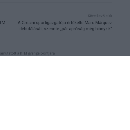
Következő cikk
KTM
A Gresini sportigazgatója értékelte Marc Márquez
debütálását, szerinte „pár apróság még hiányzik”