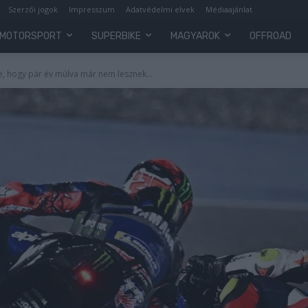
Szerzői jogok
Impresszum
Adatvédelmi elvek
Médiaajánlat
MOTORSPORT
SUPERBIKE
MAGYAROK
OFFROAD
, hogy pár év múlva már nem lesznek...