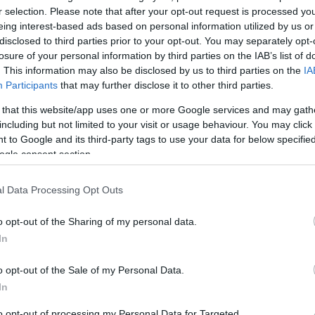
r selection. Please note that after your opt-out request is processed y
arról győződve, hogy
eing interest-based ads based on personal information utilized by us or
disclosed to third parties prior to your opt-out. You may separately opt-
 nem lesznek japán
losure of your personal information by third parties on the IAB’s list of
. This information may also be disclosed by us to third parties on the
IA
Participants
that may further disclose it to other third parties.
-ben
 that this website/app uses one or more Google services and may gath
including but not limited to your visit or usage behaviour. You may click 
 to Google and its third-party tags to use your data for below specifi
ogle consent section.
l Data Processing Opt Outs
o opt-out of the Sharing of my personal data.
onda és a Yamaha a MotoGP-ben való jövőbeli
In
o opt-out of the Sale of my Personal Data.
 és a Yamaha szurkolói. Ugyanis az elmúlt pár évben ez
In
ivá. A
Katari Nagydíj
pedig arról tanúskodott, hogy ez a
to opt-out of processing my Personal Data for Targeted