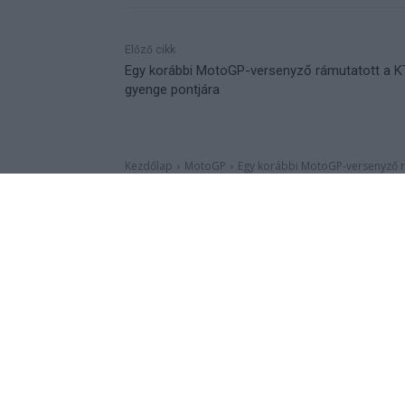
Előző cikk
Egy korábbi MotoGP-versenyző rámutatott a 
gyenge pontjára