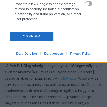
I want to allow Google to enable storage
related to security, including authentication
functionality and fraud prevention, and other
user protection.
CONFIRM
Data Deletion
Data Access
Privacy Policy
„A Red Bull Ring mindig is egy nagyon különleges pálya volt
a Pierer Mobility [a KTM-et is tulajdonló cég – a szerk.]
családjának és jómagamnak is –
nyilatkozta
Acosta. – Ez
egy olyan pálya, amelyet szeretek, és amelyen korábban jó
eredményeket értem el. Azt majd meglátjuk, hogy ez a
lendület kitart-e az idei szezonban. Alig várom, hogy
pályára gurulhassak az osztrák szurkolóink előtt, és