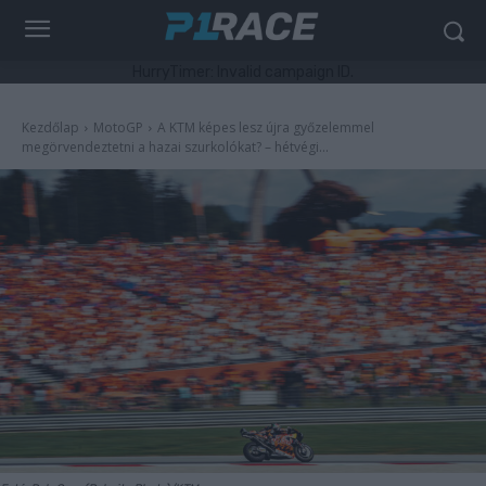
HurryTimer: Invalid campaign ID.
Kezdőlap
MotoGP
A KTM képes lesz újra győzelemmel
megörvendeztetni a hazai szurkolókat? – hétvégi...