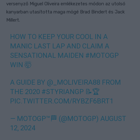
versenyző Miguel Oliveira emlékezetes módon az utolsó
kanyarban utasította maga mögé Brad Bindert és Jack
Millert.
HOW TO KEEP YOUR COOL IN A
MANIC LAST LAP AND CLAIM A
SENSATIONAL MAIDEN
#MOTOGP
WIN 🤯
A GUIDE BY
@_MOLIVEIRA88
FROM
THE 2020
#STYRIANGP
📝🏆
PIC.TWITTER.COM/RYBZF6BRT1
— MOTOGP™🏁 (@MOTOGP)
AUGUST
12, 2024