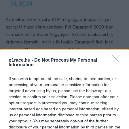
14, 2024
Az említetteken kívül a KTM még egy dobogós helyet
szerzett hazai környezetben: Pol Espargaró 2020-ban
harmadik lett a Stájer Nagydíjon. Ezt már csak azért is
érdemes kiemelni, mert a fiatalabb Espargaró fivér idén
szintén ott lesz a mezőnyben. Jelenleg az osztrákok
tesztpilótája, akik szabadkártyával benevezték a fordulóra.
p1race.hu -
Do Not Process My Personal
Mellesleg ugyanígy tett a Honda Stefan Bradl és az Aprilia
Information
Lorenzo Savadori esetében.
If you wish to opt-out of the sale, sharing to third parties, or
processing of your personal or sensitive information for
targeted advertising by us, please use the below opt-out
section to confirm your selection. Please note that after your
opt-out request is processed you may continue seeing
interest-based ads based on personal information utilized by
us or personal information disclosed to third parties prior to
your opt-out. You may separately opt-out of the further
disclosure of your personal information by third parties on the