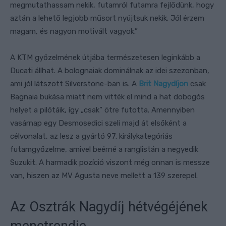
megmutathassam nekik, futamról futamra fejlődünk, hogy
aztán a lehető legjobb műsort nyújtsuk nekik. Jól érzem
magam, és nagyon motivált vagyok.”
A KTM győzelmének útjába természetesen leginkább a
Ducati állhat. A bolognaiak dominálnak az idei szezonban,
ami jól látszott Silverstone-ban is. A
Brit Nagydíjon
csak
Bagnaia bukása miatt nem vitték el mind a hat dobogós
helyet a pilótáik, így „csak” ötre futotta. Amennyiben
vasárnap egy Desmosedici szeli majd át elsőként a
célvonalat, az lesz a gyártó 97. királykategóriás
futamgyőzelme, amivel beérné a ranglistán a negyedik
Suzukit. A harmadik pozíció viszont még onnan is messze
van, hiszen az MV Agusta neve mellett a 139 szerepel.
Az Osztrák Nagydíj hétvégéjének