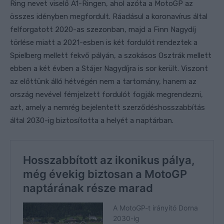
Ring nevet viselő A1-Ringen, ahol azóta a MotoGP az
összes idényben megfordult. Ráadásul a koronavírus által
felforgatott 2020-as szezonban, majd a Finn Nagydíj
törlése miatt a 2021-esben is két fordulót rendeztek a
Spielberg mellett fekvő pályán, a szokásos Osztrák mellett
ebben a két évben a Stájer Nagydíjra is sor került. Viszont
az előttünk álló hétvégén nem a tartomány, hanem az
ország nevével fémjelzett fordulót fogják megrendezni,
azt, amely a nemrég bejelentett szerződéshosszabbítás
által 2030-ig biztosította a helyét a naptárban.