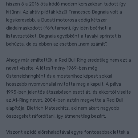
hiszen ő a 2016 óta íródó modern korszakban tudott így
kitűnni. Az aktív pilóták közül Francesco Bagnaia volt a
legsikeresebb, a Ducati motorosa eddig kétszer
diadalmaskodott (főfutamon), így idén beérheti a
listavezetőket. Bagnaia egyébként a tavalyi sprintet is
behúzta, de ez ebben az esetben „nem számít”.
Ahogy már említettük, a Red Bull Ring eredetileg nem ezt a
nevet viselte. A létesítmény 1969-ben még
Österreichringként és a mostanihoz képest sokkal
hosszabb nyomvonallal nyitotta meg a kapuit. A pálya
1995-ben jelentős átszabáson esett át, és ekkortól viselte
az A1-Ring nevet. 2004-ben aztán megvette a Red Bull
alapítója, Dietrich Mateschitz, aki nem akart nagyobb
összegeket ráfordítani, így átmenetileg bezárt.
Viszont az idő előrehaladtával egyre fontosabbak lettek a