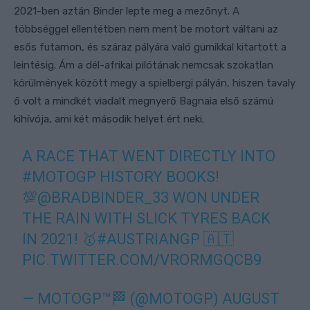
2021-ben aztán Binder lepte meg a mezőnyt. A
többséggel ellentétben nem ment be motort váltani az
esős futamon, és száraz pályára való gumikkal kitartott a
leintésig. Ám a dél-afrikai pilótának nemcsak szokatlan
körülmények között megy a spielbergi pályán, hiszen tavaly
ő volt a mindkét viadalt megnyerő Bagnaia első számú
kihívója, ami két második helyet ért neki.
A RACE THAT WENT DIRECTLY INTO
#MOTOGP
HISTORY BOOKS!
💯
@BRADBINDER_33
WON UNDER
THE RAIN WITH SLICK TYRES BACK
IN 2021! 🥇
#AUSTRIANGP
🇦🇹
PIC.TWITTER.COM/VRORMGQCB9
— MOTOGP™🏁 (@MOTOGP)
AUGUST