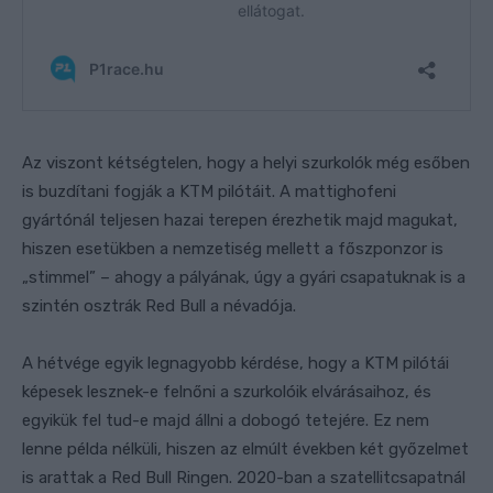
Az viszont kétségtelen, hogy a helyi szurkolók még esőben
is buzdítani fogják a KTM pilótáit. A mattighofeni
gyártónál teljesen hazai terepen érezhetik majd magukat,
hiszen esetükben a nemzetiség mellett a főszponzor is
„stimmel” – ahogy a pályának, úgy a gyári csapatuknak is a
szintén osztrák Red Bull a névadója.
A hétvége egyik legnagyobb kérdése, hogy a KTM pilótái
képesek lesznek-e felnőni a szurkolóik elvárásaihoz, és
egyikük fel tud-e majd állni a dobogó tetejére. Ez nem
lenne példa nélküli, hiszen az elmúlt években két győzelmet
is arattak a Red Bull Ringen. 2020-ban a szatellitcsapatnál