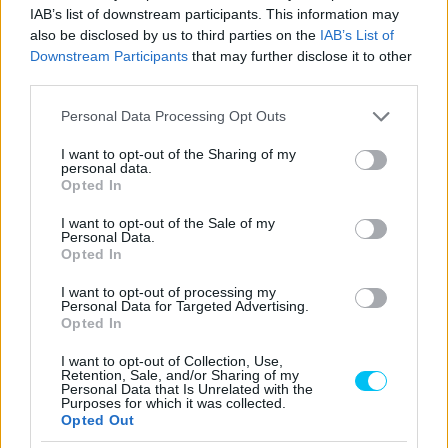
IAB’s list of downstream participants. This information may
also be disclosed by us to third parties on the
IAB’s List of
Downstream Participants
that may further disclose it to other
third parties.
Please note that this website/app uses one or more Google
Personal Data Processing Opt Outs
services and may gather and store information including but
not limited to your visit or usage behaviour. You may click to
I want to opt-out of the Sharing of my
personal data.
grant or deny consent to Google and its third-party tags to
Opted In
use your data for below specified purposes in below Google
consent section.
I want to opt-out of the Sale of my
Personal Data.
Visszatérve a KTM-hez: talán nem túlzás azt állítani, hogy
Opted In
aktuálisan nem annyira jók az esélyeik, ha a dobogó tetejét
I want to opt-out of processing my
célozzák meg. A 2022. októberi Thai Nagydíj óta nem
Personal Data for Targeted Advertising.
nyertek futamot, száraz pályás győzelmet pedig legutóbb
Opted In
2022 májusában, Barcelonában arattak. Ráadásul
I want to opt-out of Collection, Use,
mindkétszer az az Oliveira villant meg, aki már nem tartozik
Retention, Sale, and/or Sharing of my
Personal Data that Is Unrelated with the
a kötelékükhöz.
Purposes for which it was collected.
Opted Out