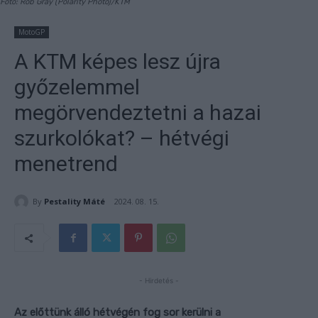
Fotó: Rob Gray (Polarity Photo)/KTM
MotoGP
A KTM képes lesz újra
győzelemmel
megörvendeztetni a hazai
szurkolókat? – hétvégi
menetrend
By
Pestality Máté
2024. 08. 15.
- Hirdetés -
Az előttünk álló hétvégén fog sor kerülni a