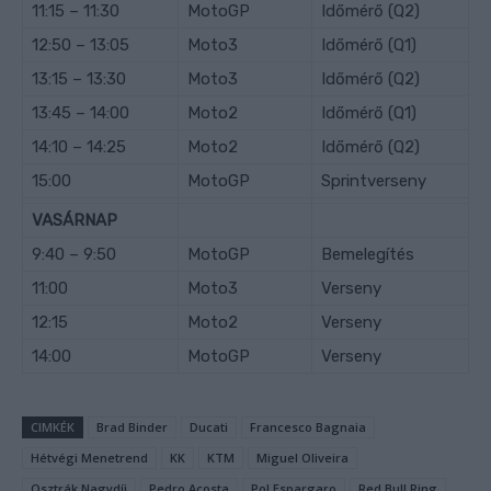
11:15 – 11:30
MotoGP
Időmérő (Q2)
12:50 – 13:05
Moto3
Időmérő (Q1)
13:15 – 13:30
Moto3
Időmérő (Q2)
13:45 – 14:00
Moto2
Időmérő (Q1)
14:10 – 14:25
Moto2
Időmérő (Q2)
15:00
MotoGP
Sprintverseny
VASÁRNAP
9:40 – 9:50
MotoGP
Bemelegítés
11:00
Moto3
Verseny
12:15
Moto2
Verseny
14:00
MotoGP
Verseny
CIMKÉK
Brad Binder
Ducati
Francesco Bagnaia
Hétvégi Menetrend
KK
KTM
Miguel Oliveira
Osztrák Nagydíj
Pedro Acosta
Pol Espargaro
Red Bull Ring