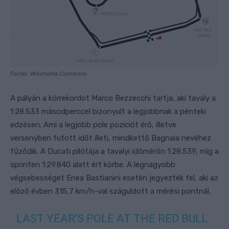
Forrás: Wikimedia Commons
A pályán a körrekordot Marco Bezzecchi tartja, aki tavaly a
1:28.533 másodperccel bizonyult a legjobbnak a pénteki
edzésen. Ami a legjobb pole pozíciót érő, illetve
versenyben futott időt illeti, mindkettő Bagnaia nevéhez
fűződik. A Ducati pilótája a tavalyi időmérőn 1:28.539, míg a
sprinten 1:29.840 alatt ért körbe. A legnagyobb
végsebességet Enea Bastianini esetén jegyezték fel, aki az
előző évben 315,7 km/h-val száguldott a mérési pontnál.
LAST YEAR'S POLE AT THE RED BULL