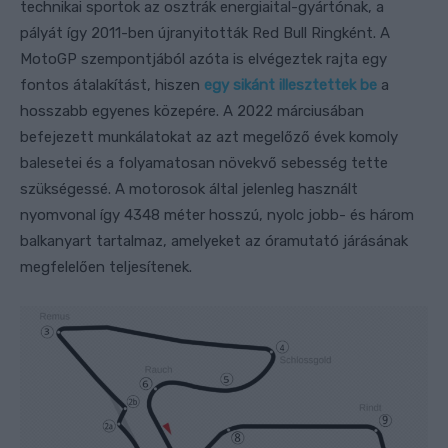
technikai sportok az osztrák energiaital-gyártónak, a
pályát így 2011-ben újranyitották Red Bull Ringként. A
MotoGP szempontjából azóta is elvégeztek rajta egy
fontos átalakítást, hiszen
egy sikánt illesztettek be
a
hosszabb egyenes közepére. A 2022 márciusában
befejezett munkálatokat az azt megelőző évek komoly
balesetei és a folyamatosan növekvő sebesség tette
szükségessé. A motorosok által jelenleg használt
nyomvonal így 4348 méter hosszú, nyolc jobb- és három
balkanyart tartalmaz, amelyeket az óramutató járásának
megfelelően teljesítenek.