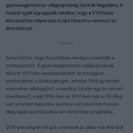
gyorsaságimotoros-világbajnokság Osztrák Nagydíjára. A
forduló egyik legnagyobb kérdése, hogy a KTM hazai
környezetben képes lesz-e újra felvenni a versenyt az
élmezőnnyel.
- Hirdetés -
Annyi biztos, hogy Ausztriában mindig is szerették a
motorsportot. A gyorsaságimotoros-világbajnokság
először 1971-ben vendégeskedett az országban,
pontosabban a Salzburgringen, amelyre 1994-ig minden
szezonban ellátogatott a mezőny. Ezután egy év szünet
következett, majd 1996-ben és 1997-ben már az A1-Ring
volt a forduló helyszíne. Azonban ezt követően hosszú
ideig egyik ausztriai pálya sem került bele a naptárba.
2016-ban bőgtek fel újra a motorok az akkor már Red Bull