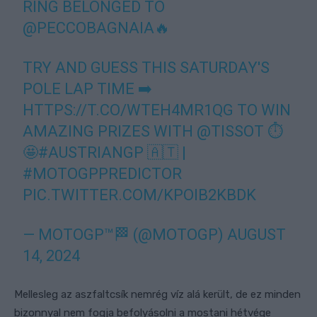
RING BELONGED TO
@PECCOBAGNAIA
🔥
TRY AND GUESS THIS SATURDAY'S
POLE LAP TIME ➡️
HTTPS://T.CO/WTEH4MR1QG
TO WIN
AMAZING PRIZES WITH
@TISSOT
⏱️
🤩
#AUSTRIANGP
🇦🇹 |
#MOTOGPPREDICTOR
PIC.TWITTER.COM/KPOIB2KBDK
— MOTOGP™🏁 (@MOTOGP)
AUGUST
14, 2024
Mellesleg az aszfaltcsík nemrég víz alá került, de ez minden
bizonnyal nem fogja befolyásolni a mostani hétvége