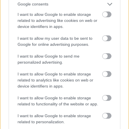
A négy mostani pilótájuk közül reálisan kettő esetén
Google consents
merülhet fel, hogy a hétvégén odaérhet a végjátékban az
I want to allow Google to enable storage
élmezőny közelébe. Talán nem meglepetés, hogy nem az
related to advertising like cookies on web or
idén kimondottan gyengén muzsikáló Augusto
device identifiers in apps.
Fernándezre és az
esetleges új szerződésével
foglalkozó
Jack Millerre gondoltunk. Mind Binder, mind Pedro Acosta
I want to allow my user data to be sent to
Google for online advertising purposes.
már többször is felállhatott a mostani szezonban a
dobogóra – ami meg is látszik az összetettbeli
I want to allow Google to send me
helyezésükön –, de mindketten inkább az idény elején
personalized advertising.
emelkedtek ki, bár az előző forduló, a Brit Nagydíj sprintjén
I want to allow Google to enable storage
elég versenyképesnek mutatkoztak. Attól legalább nem kell
related to analytics like cookies on web or
tartania a szurkolóiknak, hogy az újonc ne értené az
device identifiers in apps.
Osztrák Nagydíj jelentőségét.
I want to allow Google to enable storage
related to functionality of the website or app.
I want to allow Google to enable storage
related to personalization.