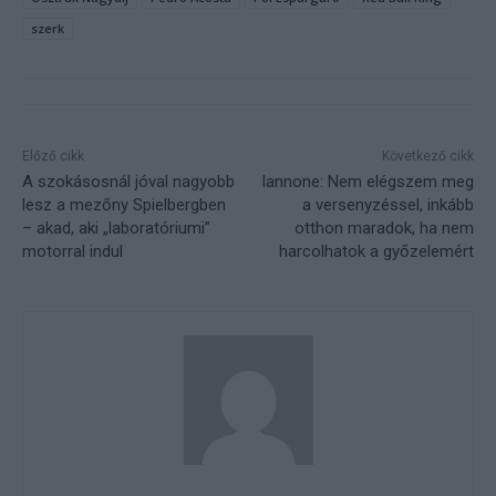
szerk
Előző cikk
Következő cikk
A szokásosnál jóval nagyobb
Iannone: Nem elégszem meg
lesz a mezőny Spielbergben
a versenyzéssel, inkább
– akad, aki „laboratóriumi”
otthon maradok, ha nem
motorral indul
harcolhatok a győzelemért