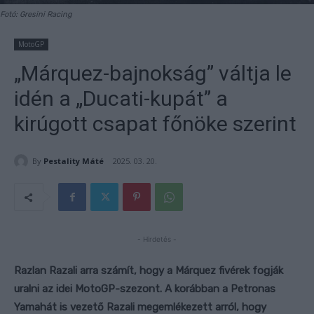
Fotó: Gresini Racing
MotoGP
„Márquez-bajnokság” váltja le
idén a „Ducati-kupát” a
kirúgott csapat főnöke szerint
By
Pestality Máté
2025. 03. 20.
- Hirdetés -
Razlan Razali arra számít, hogy a Márquez fivérek fogják
uralni az idei MotoGP-szezont. A korábban a Petronas
Yamahát is vezető Razali megemlékezett arról, hogy