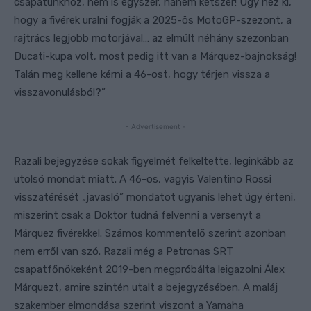
csapatunkhoz, nem is egyszer, hanem kétszer! Úgy néz ki,
hogy a fivérek uralni fogják a 2025-ös MotoGP-szezont, a
rajtrács legjobb motorjával… az elmúlt néhány szezonban
Ducati-kupa volt, most pedig itt van a Márquez-bajnokság!
Talán meg kellene kérni a 46-ost, hogy térjen vissza a
visszavonulásból?”
- Advertisement -
Razali bejegyzése sokak figyelmét felkeltette, leginkább az
utolsó mondat miatt. A 46-os, vagyis Valentino Rossi
visszatérését „javasló” mondatot ugyanis lehet úgy érteni,
miszerint csak a Doktor tudná felvenni a versenyt a
Márquez fivérekkel. Számos kommentelő szerint azonban
nem erről van szó. Razali még a Petronas SRT
csapatfőnökeként 2019-ben megpróbálta leigazolni Álex
Márquezt, amire szintén utalt a bejegyzésében. A maláj
szakember elmondása szerint viszont a Yamaha