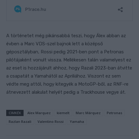
A történetet még pikánsabbá teszi, hogy Álex abban az
évben a Marc VDS-szel bajnok lett a középső
géposztályban, Rossi pedig 2021-ben pont a Petronas
pilótájaként vonult vissza. Mellékesen talán valamelyest ez
az eset is hozzájárult ahhoz, hogy Razali 2023-ban átvitte
a csapatát a Yamahától az Apriliához. Viszont ez sem
védte meg attól, hogy kitegyék a MotoGP-ből, az RNF-re
átnevezett alakulat helyét pedig a Trackhouse vegye át.
CIMKÉK
Alex Marquez
kiemelt
Marc Márquez
Petronas
Razlan Razali
Valentino Rossi
Yamaha