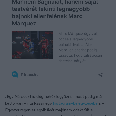
„Egy Márquezt is elég nehéz legyőzni… most pedig már
kettő van – írta Razali egy
Instagram-bejegyzésébe
n. –
Egyszer régen az egyik fivér majdnem odakerült a