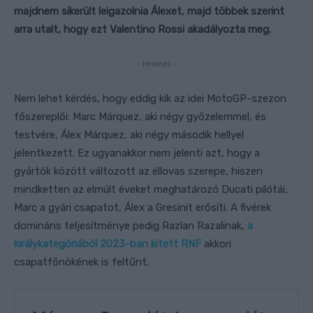
majdnem sikerült leigazolnia Álexet, majd többek szerint
arra utalt, hogy ezt Valentino Rossi akadályozta meg.
- Hirdetés -
Nem lehet kérdés, hogy eddig kik az idei MotoGP-szezon
főszereplői: Marc Márquez, aki négy győzelemmel, és
testvére, Álex Márquez, aki négy második hellyel
jelentkezett. Ez ugyanakkor nem jelenti azt, hogy a
gyártók között változott az éllovas szerepe, hiszen
mindketten az elmúlt éveket meghatározó Ducati pilótái,
Marc a gyári csapatot, Álex a Gresinit erősíti. A fivérek
domináns teljesítménye pedig Razlan Razalinak,
a
királykategóriából 2023-ban kitett RNF
akkori
csapatfőnökének is feltűnt.