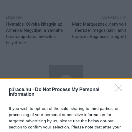
Előző cikk
Következő cikk
Hivatalos: Oliveira kihagyja az
Marc Márqueznek „nem volt
Amerikai Nagydíjat, a Yamaha
mersze” megcsinálni, amit
tesztcsapatából érkezik a
Rossi és Bagnaia is megtett
helyettese
p1race.hu -
Do Not Process My Personal
Information
If you wish to opt-out of the sale, sharing to third parties, or
Pestality Máté
processing of your personal or sensitive information for
targeted advertising by us, please use the below opt-out
section to confirm your selection. Please note that after your