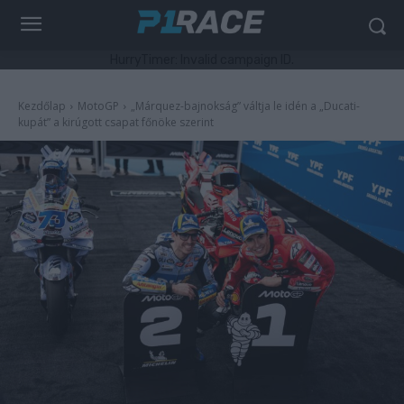
HurryTimer: Invalid campaign ID.
Kezdőlap
MotoGP
„Márquez-bajnokság” váltja le idén a „Ducati-
kupát” a kirúgott csapat főnöke szerint