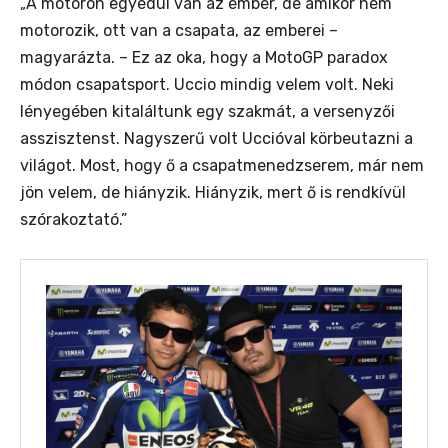
A motoron egyedül van az ember, de amikor nem
„
motorozik, ott van a csapata, az emberei –
magyarázta. –
Ez az oka, hogy a MotoGP paradox
módon csapatsport. Uccio mindig velem volt. Neki
lényegében kitaláltunk egy szakmát, a versenyzői
asszisztenst. Nagyszerű volt Uccióval körbeutazni a
világot. Most, hogy ő a csapatmenedzserem, már nem
jön velem, de hiányzik. Hiányzik, mert ő is rendkívül
szórakoztató.”