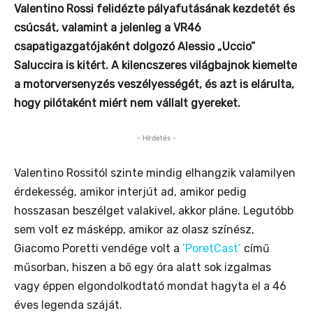
Valentino Rossi felidézte pályafutásának kezdetét és
csúcsát, valamint a jelenleg a VR46
csapatigazgatójaként dolgozó Alessio „Uccio”
Saluccira is kitért. A kilencszeres világbajnok kiemelte
a motorversenyzés veszélyességét, és azt is elárulta,
hogy
pilótaként
miért nem vállalt gyereket.
- Hirdetés -
Valentino Rossitól szinte mindig elhangzik valamilyen
érdekesség, amikor interjút ad, amikor pedig
hosszasan beszélget valakivel, akkor pláne. Legutóbb
sem volt ez másképp, amikor az olasz színész,
Giacomo Poretti vendége volt a
’PoretCast’
című
műsorban, hiszen a bő egy óra alatt sok izgalmas
vagy éppen elgondolkodtató mondat hagyta el a 46
éves legenda száját.