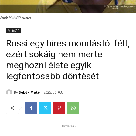
Fotó: MotoGP Media
MotoGP
Rossi egy híres mondástól félt,
ezért sokáig nem merte
meghozni élete egyik
legfontosabb döntését
By
Sebők Máté
2025. 05. 03.
- Hirdetés -