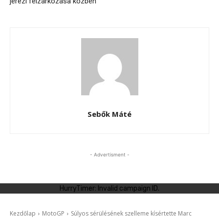
jerezi felzárkózása közben
Sebők Máté
- Advertisment -