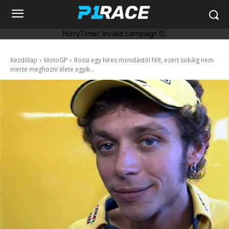
HurryTimer: Invalid campaign ID.
Kezdőlap
MotoGP
Rossi egy híres mondástól félt, ezért sokáig nem
merte meghozni élete egyik...