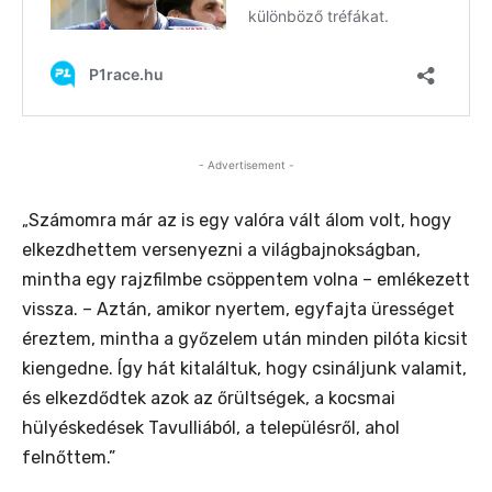
- Advertisement -
Számomra már az is egy valóra vált álom volt, hogy
„
elkezdhettem versenyezni a világbajnokságban,
mintha egy rajzfilmbe csöppentem volna –
emlékezett
vissza. –
Aztán, amikor nyertem, egyfajta ürességet
éreztem, mintha a győzelem után minden pilóta kicsit
kiengedne. Így hát kitaláltuk, hogy csináljunk valamit,
és elkezdődtek azok az őrültségek, a kocsmai
hülyéskedések Tavulliából, a
településről
, ahol
felnőttem.”