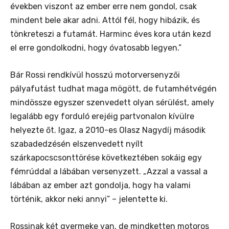
években viszont az ember erre nem gondol, csak
mindent bele akar adni. Attól fél, hogy hibázik, és
tönkreteszi a futamát. Harminc éves kora után kezd
el erre gondolkodni, hogy óvatosabb legyen.”
B
ár Rossi rendkívül hosszú motorversenyzői
pályafutást tudhat maga mögött,
de futamhétvégén
mindössze egyszer szenvedett olyan sérülést, amely
legalább egy forduló erejéig partvonalon kívülre
helyezte őt. Igaz, a 2010-es Olasz Nagydíj második
szabadedzésén elszenvedett nyílt
szárkapocscsonttörése következtében sokáig egy
fémrúddal a lábában versenyzett.
„
Azzal a vassal a
lábában az ember azt gondolja, hogy ha valami
történik, akkor neki annyi” –
jelentette ki.
Rossinak két gyermeke van, de mindketten motoros