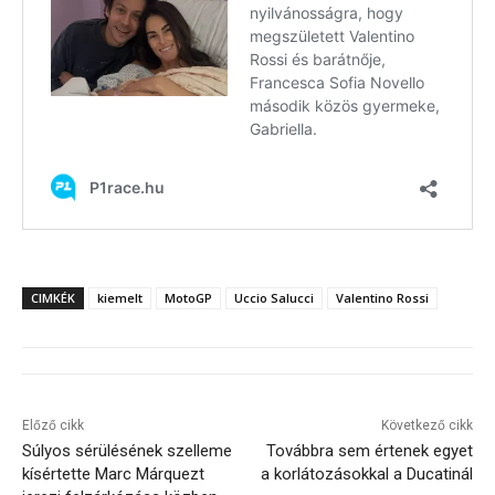
CIMKÉK
kiemelt
MotoGP
Uccio Salucci
Valentino Rossi
Előző cikk
Következő cikk
Súlyos sérülésének szelleme
Továbbra sem értenek egyet
kísértette Marc Márquezt
a korlátozásokkal a Ducatinál