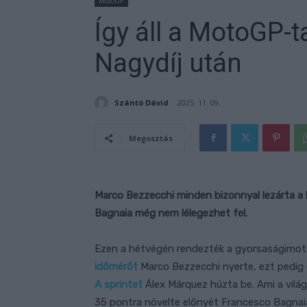
MotoGP
Így áll a MotoGP-t
Nagydíj után
Szántó Dávid
2025. 11. 09.
Megosztás
Marco Bezzecchi minden bizonnyal lezárta a 
Bagnaia még nem lélegezhet fel.
Ezen a hétvégén rendezték a gyorsaságimot
időmérőt
Marco Bezzecchi nyerte, ezt pedig 
A sprintet
Álex Márquez húzta be. Ami a világb
35 pontra növelte előnyét Francesco Bagnai