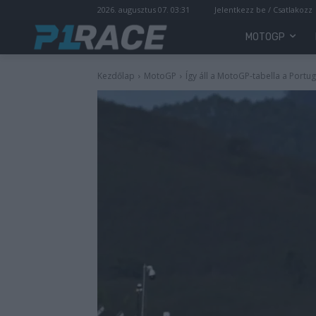
2026. augusztus 07. 03:31
Jelentkezz be / Csatlakozz
MOTOGP
Kezdőlap
MotoGP
Így áll a MotoGP-tabella a Portug