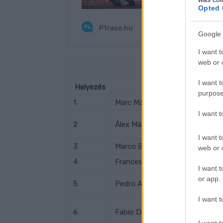
Opted 
Google 
I want t
web or d
Moto
I want t
Helyezés
Versenyző
purpose
1
Marc Márquez
I want 
2
Álex Márquez
I want t
3
Marco Bezzecchi
web or d
4
Francesco Bagnaia
I want t
or app.
5
Pedro Acosta
I want t
6
Fabio Di Giannantonio
I want t