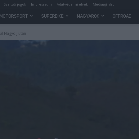
Szerzői jogok
Impresszum
Adatvédelmi elvek
Médiaajánlat
MOTORSPORT
SUPERBIKE
MAGYAROK
OFFROAD
ál Nagydíj után