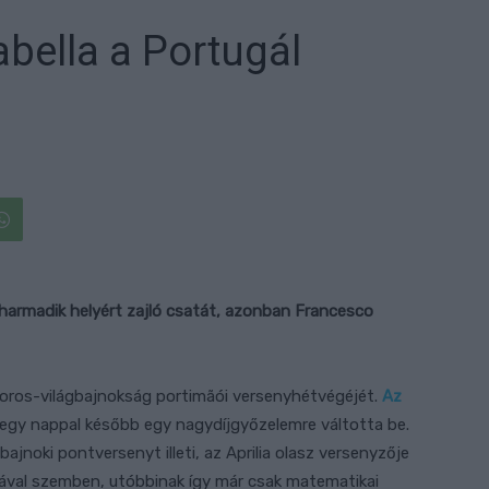
abella a Portugál
harmadik helyért zajló csatát, azonban Francesco
oros-világbajnokság portimãói versenyhétvégéjét.
Az
egy nappal később egy nagydíjgyőzelemre váltotta be.
ajnoki pontversenyt illeti, az Aprilia olasz versenyzője
ával szemben, utóbbinak így már csak matematikai