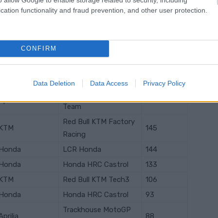
cation functionality and fraud prevention, and other user protection.
Pertamina Enduro
Ducati
227
VR46 Racing Team
Team BK8 Gresini
Ducati
203
CONFIRM
Racing MotoGP
Monster Energy
Yamaha
198
Yamaha MotoGP
Data Deletion
Data Access
Privacy Policy
Trackhouse MotoGP
Aprilia
146
Team
Red Bull KTM Factory
KTM
145
Racing
Honda
LCR Honda
144
Honda
Honda HRC Castrol
133
KTM
Red Bull KTM Tech3
106
Honda
Honda HRC Castrol
93
Trackhouse MotoGP
Aprilia
88