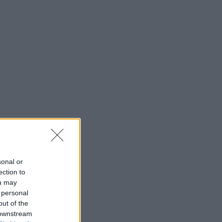
sonal or
ection to
ou may
 personal
out of the
 downstream