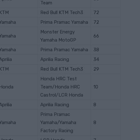
Team
KTM
Red Bull KTM Tech3
72
Yamaha
Prima Pramac Yamaha
72
Monster Energy
Yamaha
66
Yamaha MotoGP
Yamaha
Prima Pramac Yamaha
38
Aprilia
Aprilia Racing
34
KTM
Red Bull KTM Tech3
29
Honda HRC Test
Honda
Team/Honda HRC
10
Castrol/LCR Honda
Aprilia
Aprilia Racing
8
Prima Pramac
Yamaha
Yamaha/Yamaha
8
Factory Racing