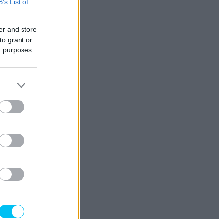
B’s List of
er and store
to grant or
ed purposes