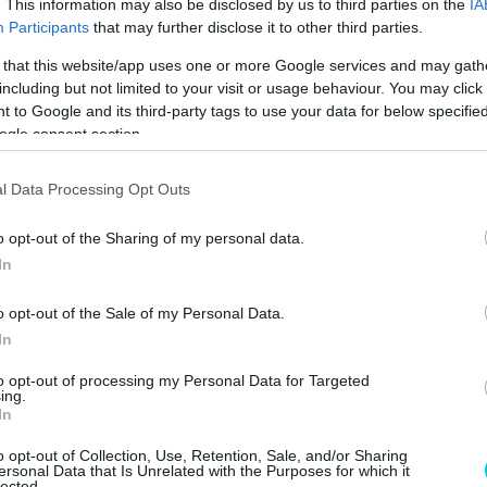
. This information may also be disclosed by us to third parties on the
IA
zzel pedig 24 pontra növelte az előnyét Manuel
Participants
that may further disclose it to other third parties.
yen intett le a kockás zászló.
A Moto3
viadalát Máximo
 that this website/app uses one or more Google services and may gath
elítette meg a másodikként befutó Ángel Piquerast.
including but not limited to your visit or usage behaviour. You may click 
 to Google and its third-party tags to use your data for below specifi
 világbajnokot pedig Alessandro Zacconénak hívják. Az
ogle consent section.
a nyerni, a másodikat pedig a negyedik helyen zárta. Az
t Óscar Gutiérrez zsebelte be. Varga Tibor egy kieséssel
l Data Processing Opt Outs
szezont, a világbajnoki tabellán pedig a tizenötödik
o opt-out of the Sharing of my personal data.
 húzta be.
In
o opt-out of the Sale of my Personal Data.
In
to opt-out of processing my Personal Data for Targeted
ing.
In
o opt-out of Collection, Use, Retention, Sale, and/or Sharing
ersonal Data that Is Unrelated with the Purposes for which it
lected.