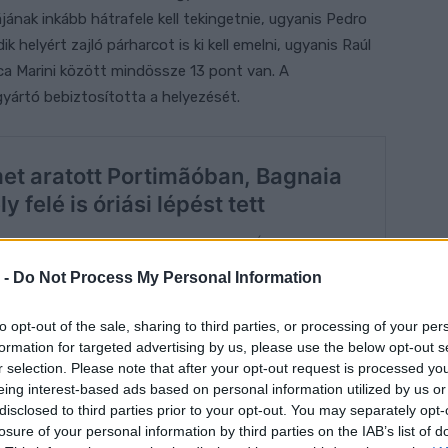
ájának inkább hátrafele kell tekingetnie, ugyanis Pedro
 helyért zajló párharcot is ki kell emelni, ugyanis Raúl
ca Marini között mindössze 13 pont van. A
yártó bebiztosította a helyezését.
 -
Do Not Process My Personal Information
to opt-out of the sale, sharing to third parties, or processing of your per
formation for targeted advertising by us, please use the below opt-out s
r selection. Please note that after your opt-out request is processed y
eing interest-based ads based on personal information utilized by us or
disclosed to third parties prior to your opt-out. You may separately opt-
losure of your personal information by third parties on the IAB’s list of