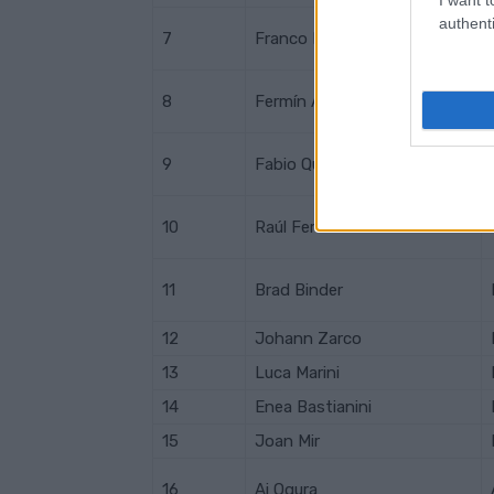
authenti
7
Franco Morbidelli
8
Fermín Aldeguer
9
Fabio Quartararo
10
Raúl Fernández
11
Brad Binder
12
Johann Zarco
13
Luca Marini
14
Enea Bastianini
15
Joan Mir
16
Ai Ogura