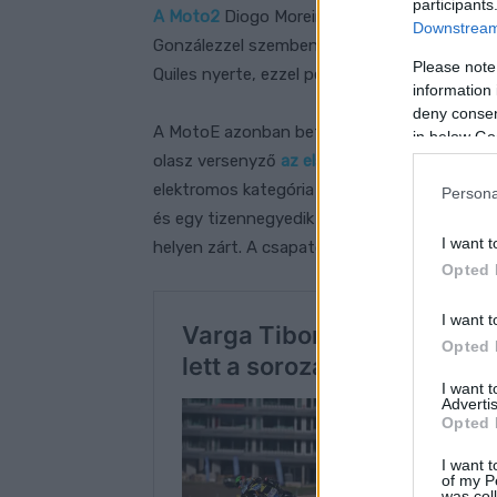
participants
A Moto2
Diogo Moreira győzelmével zárult, e
Downstream 
Gonzálezzel szemben, akit csak a hatodik hel
Please note
Quiles nyerte, ezzel pedig 8 egységnyire köz
information 
deny consent
A MotoE azonban befejeződött, az újdonsült
in below Go
olasz versenyző
az első futamot
meg is tudt
elektromos kategória jelenkori utolsó viadalá
Persona
és egy tizennegyedik pozícióval fejezte be a 
I want t
helyen zárt. A csapatok elszámolását az LCR
Opted 
I want t
Opted 
I want 
Advertis
Opted 
I want t
of my P
was col