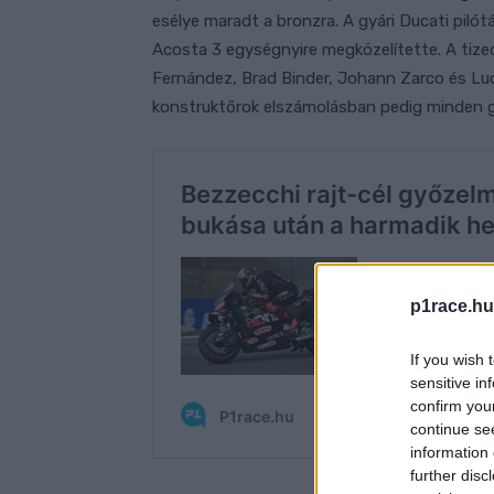
esélye maradt a bronzra. A gyári Ducati pilót
Acosta 3 egységnyire megközelítette. A tizedik
Fernández, Brad Binder, Johann Zarco és Lu
konstruktőrok elszámolásban pedig minden g
p1race.hu
If you wish 
sensitive in
confirm you
continue se
information 
further disc