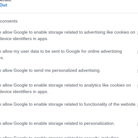
Out
consents
o allow Google to enable storage related to advertising like cookies on
evice identifiers in apps.
GP: versenyzők
o allow my user data to be sent to Google for online advertising
Motor
Csapat
Pont
s.
Ducati
Ducati Lenovo Team
545
to allow Google to send me personalized advertising.
Team BK8 Gresini
Ducati
445
Racing MotoGP
o allow Google to enable storage related to analytics like cookies on
Aprilia
Aprilia Racing
323
evice identifiers in apps.
Ducati
Ducati Lenovo Team
288
o allow Google to enable storage related to functionality of the website
Red Bull KTM Factory
KTM
285
Racing
o allow Google to enable storage related to personalization.
Pertamina Enduro
Ducati
239
VR46 Racing Team
o allow Google to enable storage related to security, including