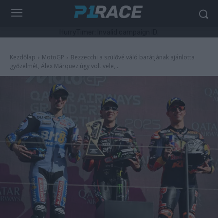
HurryTimer: Invalid campaign ID.
Kezdőlap
MotoGP
Bezzecchi a szülővé váló barátjának ajánlotta
győzelmét, Álex Márquez úgy volt vele,...