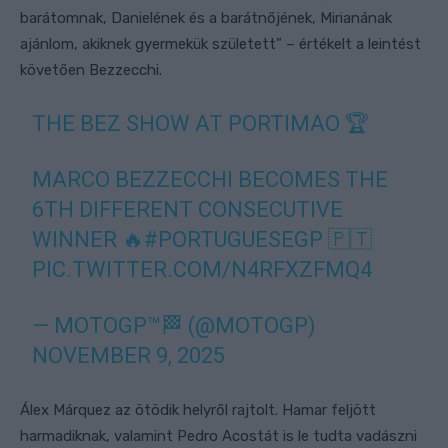
barátomnak, Danielének és a barátnőjének, Mirianának
ajánlom, akiknek gyermekük született” – értékelt a leintést
követően Bezzecchi.
THE BEZ SHOW AT PORTIMAO 🏆
MARCO BEZZECCHI BECOMES THE
6TH DIFFERENT CONSECUTIVE
WINNER 🔥
#PORTUGUESEGP
🇵🇹
PIC.TWITTER.COM/N4RFXZFMQ4
— MOTOGP™🏁 (@MOTOGP)
NOVEMBER 9, 2025
Álex Márquez az ötödik helyről rajtolt. Hamar feljött
harmadiknak, valamint Pedro Acostát is le tudta vadászni