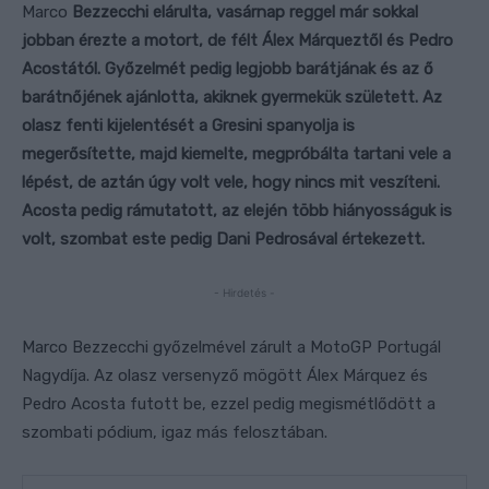
Marco
Bezzecchi elárulta, vasárnap reggel már sokkal
jobban érezte a motort, de félt Álex Márqueztől és Pedro
Acostától. Győzelmét pedig legjobb barátjának és az ő
barátnőjének ajánlotta, akiknek gyermekük született. Az
olasz fenti kijelentését a Gresini spanyolja is
megerősítette, majd kiemelte, megpróbálta tartani vele a
lépést, de aztán úgy volt vele, hogy nincs mit veszíteni.
Acosta pedig rámutatott, az elején több hiányosságuk is
volt, szombat este pedig Dani Pedrosával értekezett.
- Hirdetés -
Marco Bezzecchi győzelmével zárult a MotoGP Portugál
Nagydíja. Az olasz versenyző mögött Álex Márquez és
Pedro Acosta futott be, ezzel pedig megismétlődött a
szombati pódium, igaz más felosztában.