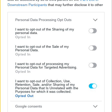
Downstream Participants
that may further disclose it to other
third parties.
Please note that this website/app uses one or more Google
Personal Data Processing Opt Outs
services and may gather and store information including but
not limited to your visit or usage behaviour. You may click to
I want to opt-out of the Sharing of my
personal data.
grant or deny consent to Google and its third-party tags to
Opted In
use your data for below specified purposes in below Google
consent section.
I want to opt-out of the Sale of my
Personal Data.
Opted In
I want to opt-out of processing my
Personal Data for Targeted Advertising.
Opted In
I want to opt-out of Collection, Use,
Retention, Sale, and/or Sharing of my
Personal Data that Is Unrelated with the
Purposes for which it was collected.
Opted Out
Google consents