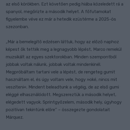
az első körökben. Ezt követően pedig hiába közeledett rá a
spanyol, megőrizte a második helyet. A főfutamokat
figyelembe véve ez már a hetedik ezüstérme a 2025-ös
szezonban.
„Már a bemelegítő edzésen láttuk, hogy az előző naphoz
képest ők tették meg a legnagyobb lépést, Marco remekül
muzsikált az egyes szektorokban. Minden szempontból
jobbak voltak nálunk, jobbak voltak mindenkinél.
Megpróbáltam tartani vele a lépést, de rengeteg gumit
használtam el, és úgy voltam vele, hogy »oké, nincs mit
veszíteni«. Mindent beleadtunk a végéig, de az első gumi
eléggé elhasználódott. Megszereztük a második helyet,
elégedett vagyok. Sprintgyőzelem, második hely, úgyhogy
pozitívan tekintünk előre” – összegezte gondolatait
Márquez.