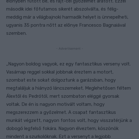
előnyben futott be, és rajt-cél győzelmet aratott. Ezzel
második idei főfutamos sikerét abszolválta, és félig-
meddig már a világbajnoki harmadik helyet is ünnepelheti,
ugyanis 35 pontra nőtt az előnye Francesco Bagnaiával
szemben.
- Advertisement -
„Nagyon boldog vagyok, ez egy fantasztikus verseny volt.
Vasárnap reggel sokkal jobbnak éreztem a motort,
szombat este sokat dolgoztunk a garázsban, hogy
megtaláljuk a hiányzó láncszemeket. Meglehetősen féltem
Álextől és Pedrótól, mert szombaton eléggé gyorsak
voltak. De én is nagyon motivált voltam, hogy
megszerezzem a győzelmet. A csapat fantasztikus
munkát végzett, nagyon fontos volt, hogy visszatérjünk a
dobogó legfelső fokára. Nagyon élveztem, köszönök
mindent a szurkolóknak. Ezt a versenyt a legjobb