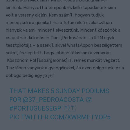
lennünk. Hiányzott a tempónk és kellő tapadásunk sem
volt a verseny elején. Nem számít, hogyan tudjuk
menedzselni a gumikat, ha a futam első szakaszában
hiányzik valami, mindent elveszítünk. Mindent köszönök a
csapatnak, különösen Dani [Pedrosának – a KTM egyik
tesztpilótája – a szerk.], akivel WhatsAppon beszélgettem
sokat, és segített, hogy jobban átlássam a versenyt.
Köszönöm Pol [Espargarónak] is, remek munkát végzett.
Tisztában vagyunk a gyengéinkkel, és ezen dolgozunk, ez a
dobogó pedig egy jó jel.”
THAT MAKES 5 SUNDAY PODIUMS
FOR
@37_PEDROACOSTA
👏
#PORTUGUESEGP
🇵🇹
PIC.TWITTER.COM/XWRMETYOP5