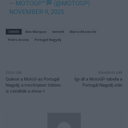
— MOTOGP™🏁 (@MOTOGP)
NOVEMBER 9, 2025
CIMKÉK
Alex Marquez
kiemelt
Marco Bezzecchi
Pedro Acosta
Portugál Nagydíj
Előző cikk
Következő cikk
Quilesé a Moto3-as Portugál
Így áll a MotoGP-tabella a
Nagydíj, a mezőnyben többen
Portugál Nagydíj után
is csinálták a show-t