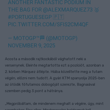
ANOTHER FANTASTIC PODIUM IN
THE BAG FOR
@ALEXMARQUEZ73
🥈
#PORTUGUESEGP
🇵🇹
PIC.TWITTER.COM/SFIS2CM4QF
— MOTOGP™🏁 (@MOTOGP)
NOVEMBER 9, 2025
Acosta a második rajtkockából vághatott neki a
versenynek. Eleinte megtartotta ezt a pozíciót, azonban a
2. körben Márquez átlépte. Hiába közelítette meg a futam
végén, előzni nem tudott. A gyári KTM spanyolja 2025-ben
az ötödik főfutamos dobogóját szerezte, Bagnaiával
szemben pedig 3 pont a hátránya.
„Megpróbáltam, de mindenem meghalt a végére, úgy, mint
szombaton Álex ellen. Mindenesetre boldognak kell