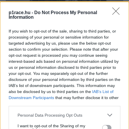
p1race.hu -
Do Not Process My Personal
MotoGP
Information
Lorenzo kettőt, Rossi és Marc Márquez
egyet sem gyűjtött a ritka kincsből – de kié
If you wish to opt-out of the sale, sharing to third parties, or
lesz a koronaékszer?
processing of your personal or sensitive information for
targeted advertising by us, please use the below opt-out
Pestality Máté
-
2025. 08. 14.
section to confirm your selection. Please note that after your
opt-out request is processed you may continue seeing
interest-based ads based on personal information utilized by
us or personal information disclosed to third parties prior to
your opt-out. You may separately opt-out of the further
disclosure of your personal information by third parties on the
IAB’s list of downstream participants. This information may
also be disclosed by us to third parties on the
IAB’s List of
Downstream Participants
that may further disclose it to other
third parties.
MotoGP
Agostini, Roberts, Márquez – akik az utolsó
Please note that this website/app uses one or more Google
Personal Data Processing Opt Outs
pillanatig nem nyugodhattak meg a
services and may gather and store information including but
not limited to your visit or usage behaviour. You may click to
I want to opt-out of the Sharing of my
szezonzárón