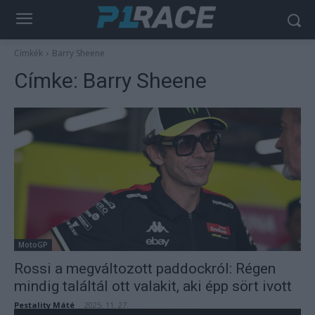
Címkék
Barry Sheene
Címke:
Barry Sheene
MotoGP
Rossi a megváltozott paddockról: Régen
mindig találtál ott valakit, aki épp sört ivott
Pestality Máté
-
2025. 11. 27.