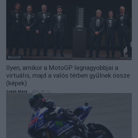
MotoGP
Ilyen, amikor a MotoGP legnagyobbjai a
virtuális, majd a valós térben gyűlnek össze
(képek)
Sebők Máté
-
2025. 09. 12.