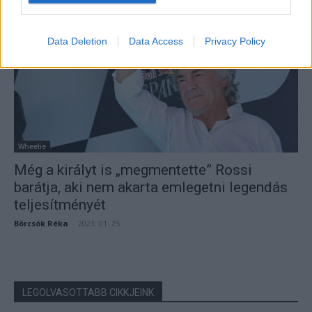
Dányi Gyöngyi
-
2023. 01. 30.
Data Deletion
Data Access
Privacy Policy
Wheelie
Még a királyt is „megmentette” Rossi
barátja, aki nem akarta emlegetni legendás
teljesítményét
Börcsök Réka
-
2023. 01. 25.
LEGOLVASOTTABB CIKKJEINK