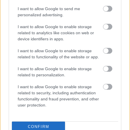
I want to allow Google to send me
personalized advertising.
Wheelie
Horrorbalesetet túlélve szerzett
I want to allow Google to enable storage
related to analytics like cookies on web or
világbajnoki címeket a motorsport Niki
device identifiers in apps.
Laudája
Dányi Gyöngyi
-
2023. 03. 10.
I want to allow Google to enable storage
related to functionality of the website or app.
I want to allow Google to enable storage
related to personalization.
I want to allow Google to enable storage
related to security, including authentication
functionality and fraud prevention, and other
user protection.
Superbike
Carrascónak vagy Bautistának van igaza? –
Egy példa a múltból
CONFIRM