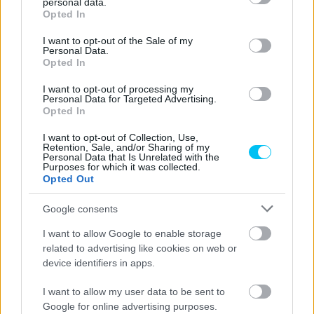
personal data.
grant or deny consent to Google and its third-party tags to
Opted In
Sebők Máté
-
2024. 11. 12.
use your data for below specified purposes in below Google
consent section.
I want to opt-out of the Sale of my
Personal Data.
Opted In
I want to opt-out of processing my
Personal Data for Targeted Advertising.
Opted In
I want to opt-out of Collection, Use,
Retention, Sale, and/or Sharing of my
MotoGP
Personal Data that Is Unrelated with the
Purposes for which it was collected.
A riválisok újabban barátok a MotoGP-ben?
Opted Out
Egyvalaki számára biztosan nem
Google consents
Dányi Gyöngyi
-
2023. 08. 26.
I want to allow Google to enable storage
related to advertising like cookies on web or
device identifiers in apps.
I want to allow my user data to be sent to
Google for online advertising purposes.