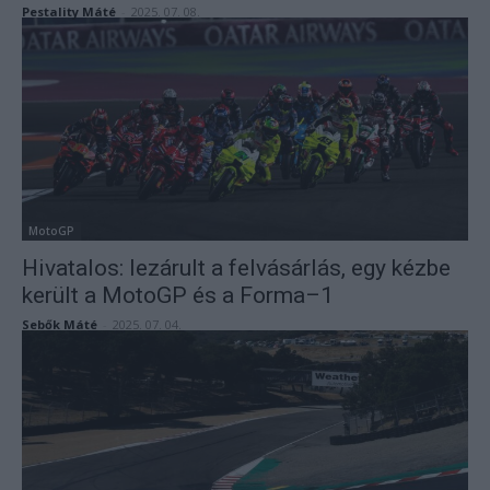
Pestality Máté
-
2025. 07. 08.
MotoGP
Hivatalos: lezárult a felvásárlás, egy kézbe
került a MotoGP és a Forma–1
Sebők Máté
-
2025. 07. 04.