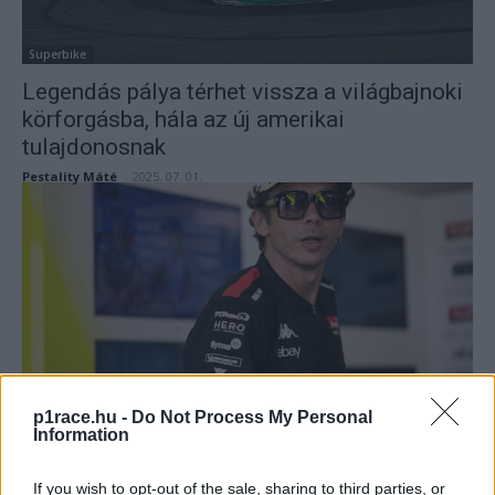
Superbike
Legendás pálya térhet vissza a világbajnoki
körforgásba, hála az új amerikai
tulajdonosnak
Pestality Máté
-
2025. 07. 01.
MotoGP
p1race.hu -
Do Not Process My Personal
Rossi megorrolt a MotoGP-re? – furcsa
Information
lépést tett a kilencszeres világbajnok
If you wish to opt-out of the sale, sharing to third parties, or
Sebők Máté
-
2025. 06. 30.