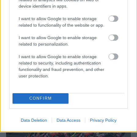
Szántó Dávid
-
2025. 04. 10.
device identifiers in apps.
I want to allow Google to enable storage
related to functionality of the website or app.
I want to allow Google to enable storage
related to personalization.
I want to allow Google to enable storage
related to security, including authentication
MotoGP
functionality and fraud prevention, and other
Kiderült, mikor kelhet egybe a Liberty Media
user protection.
és a MotoGP
Szántó Dávid
-
2025. 03. 13.
CONFIRM
Data Deletion
Data Access
Privacy Policy