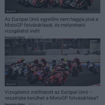
MotoGP
Az Európai Unió egyelőre nem hagyja jóvá a
MotoGP felvásárlását, és mélyreható
vizsgálatot indít
Pestality Máté
-
2024. 12. 22.
MotoGP
Vizsgálatot indíthatott az Európai Unió –
veszélybe kerülhet a MotoGP felvásárlása?
Pestality Máté
-
2024. 12. 14.