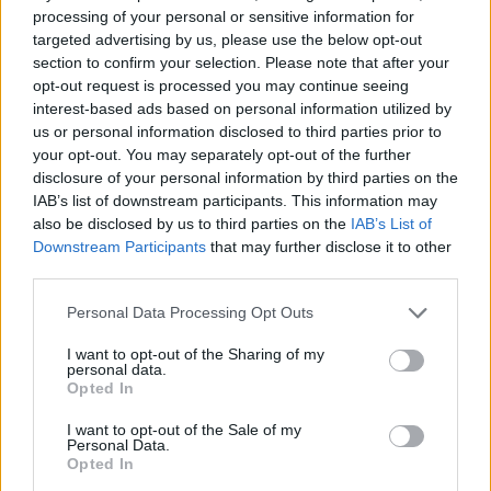
processing of your personal or sensitive information for
targeted advertising by us, please use the below opt-out
section to confirm your selection. Please note that after your
opt-out request is processed you may continue seeing
interest-based ads based on personal information utilized by
us or personal information disclosed to third parties prior to
your opt-out. You may separately opt-out of the further
disclosure of your personal information by third parties on the
IAB’s list of downstream participants. This information may
MotoGP
also be disclosed by us to third parties on the
IAB’s List of
Downstream Participants
that may further disclose it to other
Hivatalos: zöld utat adott az Európai Unió,
third parties.
hamarosan tényleg a Liberty Mediáé lesz a
MotoGP
Please note that this website/app uses one or more Google
Personal Data Processing Opt Outs
services and may gather and store information including but
Sebők Máté
-
2025. 06. 23.
not limited to your visit or usage behaviour. You may click to
I want to opt-out of the Sharing of my
personal data.
grant or deny consent to Google and its third-party tags to
Opted In
use your data for below specified purposes in below Google
consent section.
I want to opt-out of the Sale of my
Personal Data.
Opted In