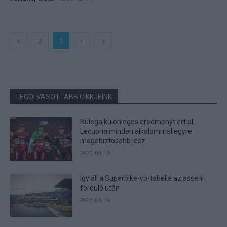
2
3
4
LEGOLVASOTTABB CIKKJEINK
Bulega különleges eredményt ért el,
Lecuona minden alkalommal egyre
magabiztosabb lesz
2026. 04. 19.
Így áll a Superbike-vb-tabella az asseni
forduló után
2026. 04. 19.