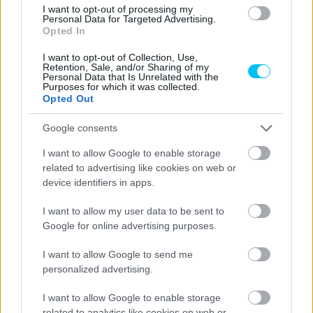
I want to opt-out of processing my
Personal Data for Targeted Advertising.
Opted In
MotoGP
I want to opt-out of Collection, Use,
Marad vagy kiszáll a KTM a MotoGP-ből?
Retention, Sale, and/or Sharing of my
Personal Data that Is Unrelated with the
Az új vezér szerint hosszútávon a Liberty
Purposes for which it was collected.
Opted Out
lehet a mérleg nyelve
Pestality Máté
-
2025. 05. 28.
Google consents
I want to allow Google to enable storage
related to advertising like cookies on web or
device identifiers in apps.
I want to allow my user data to be sent to
Google for online advertising purposes.
I want to allow Google to send me
MotoGP
personalized advertising.
Célegyenesben a MotoGP–Liberty Media-
I want to allow Google to enable storage
fúzió?
related to analytics like cookies on web or