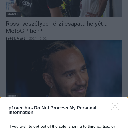
MotoGP
Rossi veszélyben érzi csapata helyét a
MotoGP-ben?
Sebők Máté
-
2024. 10. 02.
MotoGP
Kiderült, Lewis Hamilton valóban
p1race.hu -
Do Not Process My Personal
érdeklődött egy MotoGP-csapat
Information
felvásárlása iránt
If you wish to opt-out of the sale, sharing to third parties, or
Sebők Máté
-
2024. 09. 13.