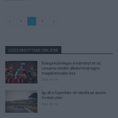
3
4
5
LEGOLVASOTTABB CIKKJEINK
Bulega különleges eredményt ért el,
Lecuona minden alkalommal egyre
magabiztosabb lesz
2026. 04. 19.
Így áll a Superbike-vb-tabella az asseni
forduló után
2026. 04. 19.