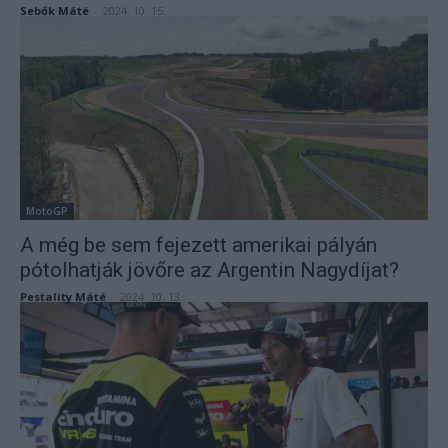
Sebők Máté
-
2024. 10. 15.
MotoGP
A még be sem fejezett amerikai pályán
pótolhatják jövőre az Argentin Nagydíjat?
Pestality Máté
-
2024. 10. 13.