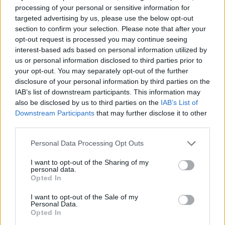
processing of your personal or sensitive information for
targeted advertising by us, please use the below opt-out
section to confirm your selection. Please note that after your
opt-out request is processed you may continue seeing
interest-based ads based on personal information utilized by
us or personal information disclosed to third parties prior to
your opt-out. You may separately opt-out of the further
disclosure of your personal information by third parties on the
IAB’s list of downstream participants. This information may
MotoGP
also be disclosed by us to third parties on the
IAB’s List of
Downstream Participants
that may further disclose it to other
A Liberty Media még a Forma–1 egy
third parties.
részétől is megválik, hogy le tudja zárni a
MotoGP felvásárlását
Please note that this website/app uses one or more Google
Personal Data Processing Opt Outs
services and may gather and store information including but
Pestality Máté
-
2024. 08. 23.
not limited to your visit or usage behaviour. You may click to
I want to opt-out of the Sharing of my
personal data.
grant or deny consent to Google and its third-party tags to
Opted In
use your data for below specified purposes in below Google
consent section.
I want to opt-out of the Sale of my
Personal Data.
Opted In