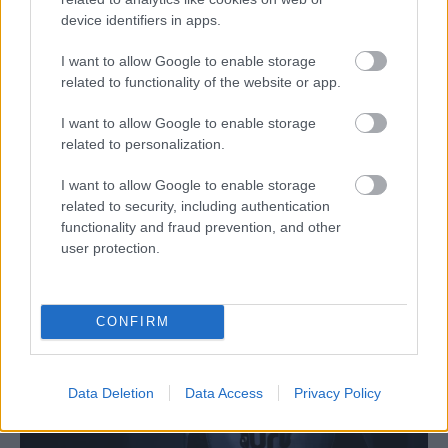
Pestality Máté
-
2024. 07. 02.
device identifiers in apps.
I want to allow Google to enable storage
related to functionality of the website or app.
I want to allow Google to enable storage
related to personalization.
I want to allow Google to enable storage
related to security, including authentication
MotoGP
functionality and fraud prevention, and other
Hamilton megszólalt a MotoGP és a
user protection.
Forma–1 közös hétvégéjéről
Pestality Máté
-
2024. 04. 17.
CONFIRM
Data Deletion
Data Access
Privacy Policy