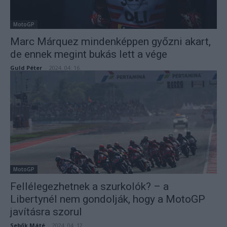
MotoGP
Marc Márquez mindenképpen győzni akart,
de ennek megint bukás lett a vége
Guld Péter
-
2024. 04. 16.
MotoGP
Fellélegezhetnek a szurkolók? – a
Libertynél nem gondolják, hogy a MotoGP
javításra szorul
Sebők Máté
-
2024. 04. 12.