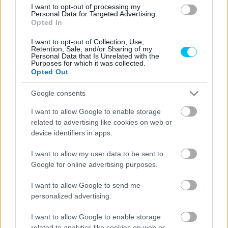
I want to opt-out of processing my
Personal Data for Targeted Advertising.
Opted In
MotoGP
I want to opt-out of Collection, Use,
Máris kútba esik Lewis Hamilton MotoGP-
Retention, Sale, and/or Sharing of my
Personal Data that Is Unrelated with the
be történő beszállása?
Purposes for which it was collected.
Opted Out
Sebők Máté
-
2024. 07. 06.
Google consents
I want to allow Google to enable storage
related to advertising like cookies on web or
device identifiers in apps.
I want to allow my user data to be sent to
Google for online advertising purposes.
MotoGP
I want to allow Google to send me
Hamilton MotoGP-csapatot vehet magának
personalized advertising.
– értesülések szerint Assenben már
I want to allow Google to enable storage
elkezdődtek a tárgyalások
related to analytics like cookies on web or