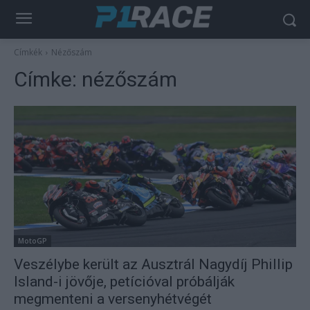
Címkék
Nézőszám
Címke:
nézőszám
MotoGP
Veszélybe került az Ausztrál Nagydíj Phillip
Island-i jövője, petícióval próbálják
megmenteni a versenyhétvégét