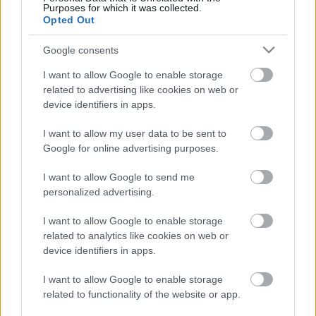
Purposes for which it was collected.
Sebők Máté
-
2024. 05. 13.
Opted Out
Google consents
I want to allow Google to enable storage
related to advertising like cookies on web or
device identifiers in apps.
I want to allow my user data to be sent to
Google for online advertising purposes.
MotoGP
I want to allow Google to send me
Amatőr hibát vétett a MotoGP – mégsem
personalized advertising.
sikerült annyira jól a Spanyol Nagydíj
Pestality Máté
-
2024. 04. 30.
I want to allow Google to enable storage
related to analytics like cookies on web or
device identifiers in apps.
I want to allow Google to enable storage
related to functionality of the website or app.