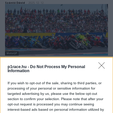
Szántó Dávid
-
2025. 12. 12.
MotoGP
Íme a MotoGP helyszíni nézettségi adatai,
p1race.hu -
Do Not Process My Personal
csak egy pályát előz meg a Balaton Park
Information
Sebők Máté
-
2025. 12. 10.
If you wish to opt-out of the sale, sharing to third parties, or
processing of your personal or sensitive information for
targeted advertising by us, please use the below opt-out
section to confirm your selection. Please note that after your
opt-out request is processed you may continue seeing
interest-based ads based on personal information utilized by