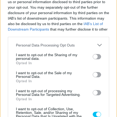
us or personal information disclosed to third parties prior to
your opt-out. You may separately opt-out of the further
disclosure of your personal information by third parties on the
MotoGP
IAB’s list of downstream participants. This information may
Kielégítő összkép egy problémával – nézői
also be disclosed by us to third parties on the
IAB’s List of
visszajelzések a Magyar Nagydíj
Downstream Participants
that may further disclose it to other
helyszínéről
third parties.
Pestality Máté
-
2025. 08. 28.
Please note that this website/app uses one or more Google
Personal Data Processing Opt Outs
services and may gather and store information including but
not limited to your visit or usage behaviour. You may click to
I want to opt-out of the Sharing of my
personal data.
grant or deny consent to Google and its third-party tags to
Opted In
use your data for below specified purposes in below Google
consent section.
I want to opt-out of the Sale of my
Personal Data.
Opted In
I want to opt-out of processing my
MotoGP
Personal Data for Targeted Advertising.
Opted In
Ezúttal nincs semmilyen számolási hiba, Le
Mans-ban tényleg új MotoGP-nézőcsúcs
I want to opt-out of Collection, Use,
Retention, Sale, and/or Sharing of my
született
Personal Data that Is Unrelated with the