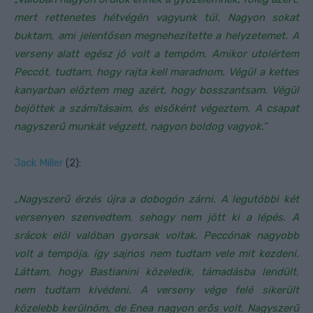
mert rettenetes hétvégén vagyunk túl. Nagyon sokat
buktam, ami jelentősen megnehezítette a helyzetemet. A
verseny alatt egész jó volt a tempóm. Amikor utolértem
Peccót, tudtam, hogy rajta kell maradnom. Végül a kettes
kanyarban előztem meg azért, hogy bosszantsam. Végül
bejöttek a számításaim, és elsőként végeztem. A csapat
nagyszerű munkát végzett, nagyon boldog vagyok.”
Jack Miller
(2):
„Nagyszerű érzés újra a dobogón zárni. A legutóbbi két
versenyen szenvedtem, sehogy nem jött ki a lépés. A
srácok elöl valóban gyorsak voltak. Peccónak nagyobb
volt a tempója, így sajnos nem tudtam vele mit kezdeni.
Láttam, hogy Bastianini közeledik, támadásba lendült,
nem tudtam kivédeni. A verseny vége felé sikerült
közelebb kerülnöm, de Enea nagyon erős volt. Nagyszerű