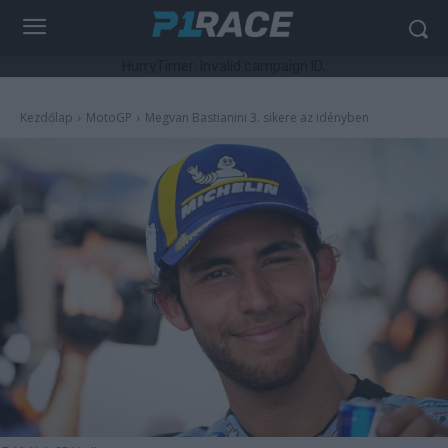
HurryTimer: Invalid campaign ID.
Kezdőlap
MotoGP
Megvan Bastianini 3. sikere az idényben