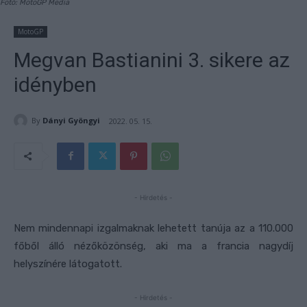
Fotó: MotoGP Media
MotoGP
Megvan Bastianini 3. sikere az
idényben
By
Dányi Gyöngyi
2022. 05. 15.
- Hirdetés -
Nem mindennapi izgalmaknak lehetett tanúja az a 110.000
főből álló nézőközönség, aki ma a francia nagydíj
helyszínére látogatott.
- Hirdetés -