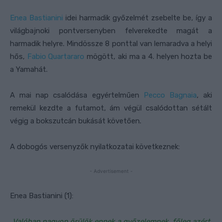
Enea Bastianini
idei harmadik győzelmét zsebelte be, így a
világbajnoki pontversenyben felverekedte magát a
harmadik helyre. Mindössze 8 ponttal van lemaradva a helyi
hős,
Fabio Quartararo
mögött, aki ma a 4. helyen hozta be
a Yamahát.
A mai nap csalódása egyértelműen
Pecco Bagnaia
, aki
remekül kezdte a futamot, ám végül csalódottan sétált
végig a bokszutcán bukását követően.
A dobogós versenyzők nyilatkozatai következnek:
- Advertisement -
Enea Bastianini (1):
„Valóban nagyon örülök ennek a győzelemnek, főleg azért,