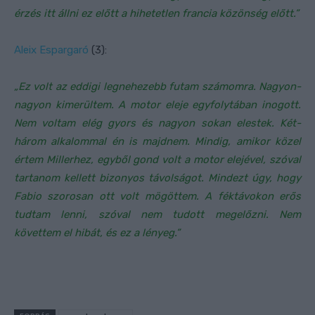
érzés itt állni ez előtt a hihetetlen francia közönség előtt.”
Aleix Espargaró
(3):
„Ez volt az eddigi legnehezebb futam számomra. Nagyon-
nagyon kimerültem. A motor eleje egyfolytában inogott.
Nem voltam elég gyors és nagyon sokan elestek. Két-
három alkalommal én is majdnem. Mindig, amikor közel
értem Millerhez, egyből gond volt a motor elejével, szóval
tartanom kellett bizonyos távolságot. Mindezt úgy, hogy
Fabio szorosan ott volt mögöttem. A féktávokon erős
tudtam lenni, szóval nem tudott megelőzni. Nem
követtem el hibát, és ez a lényeg.”