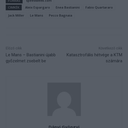
FORRÁS
speedweek.com
CIMKÉK
Aleix Espargaro
Enea Bastianini
Fabio Quartararo
Jack Miller
Le Mans
Pecco Bagnaia
Előző cikk
Következő cikk
Le Mans – Bastianini újabb
Katasztrofális hétvége a KTM
győzelmet zsebelt be
számára
Dányi Gyöngyi