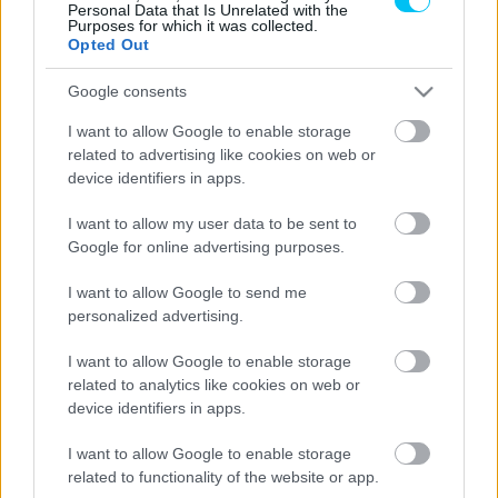
rehabilitációval, jelentősen megváltozott a motorja is
” –
Personal Data that Is Unrelated with the
Purposes for which it was collected.
ecseteli Morbidelli helyzetét Luca Marini
. „
Azt gondolom,
Opted Out
Francónak nagyon rosszul jött a sérülés, de biztos
vagyok benne, hogy vissza fog térni az élre. Egy olyan
Google consents
embernek, aki futamokat nyer és vb-második tud lenni,
I want to allow Google to enable storage
úgy gondolom, semmit nem kell bizonyítania.
„
related to advertising like cookies on web or
device identifiers in apps.
- Advertisement -
I want to allow my user data to be sent to
Google for online advertising purposes.
Bár nagyon szurkol a másik olasznak, hogy visszataláljon
korábbi önmagához, Marini alapvetően érti, hogy Morbidelli
I want to allow Google to send me
kárára miért Quartararóra épít a Yamaha. „
Ott van nekik ő,
personalized advertising.
versenyeket tud nyerni, vb-címre esélyes. Valószínűleg
I want to allow Google to enable storage
annyira eltér kettejük stílusa, hogy ha beáll a Yamaha az
related to analytics like cookies on web or
egyik mögé, az a másiknak nem fekszik. Persze lehet
device identifiers in apps.
ehhez alkalmazkodni, de egy bizonyos szint fölött viszont
I want to allow Google to enable storage
nem tudsz másik versenyzővé válni.
„
related to functionality of the website or app.