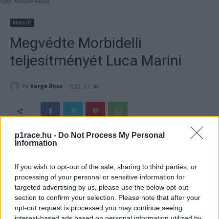
Fotó: MotoGP Media
MotoGP
Megvédte Morbidelli
teljesítményét Luca Marini
By
Varga Ákos
2022. 07. 30.
p1race.hu -
Do Not Process My Personal
- Hirdetés -
Information
Luca Marini úgy véli, Franco Morbidelli mindent az égvilágon
If you wish to opt-out of the sale, sharing to third parties, or
bizonyított már, és semmilyen magyarázattal nem tartozik
processing of your personal or sensitive information for
targeted advertising by us, please use the below opt-out
a teljesítményét illetően.
section to confirm your selection. Please note that after your
opt-out request is processed you may continue seeing
- Hirdetés -
interest-based ads based on personal information utilized by