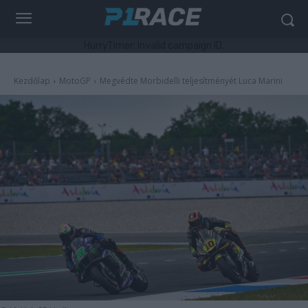
HurryTimer: Invalid campaign ID.
Kezdőlap
MotoGP
Megvédte Morbidelli teljesítményét Luca Marini