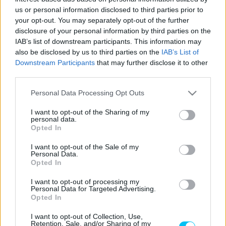
us or personal information disclosed to third parties prior to
2020-ban Franco Morbidelli még második lett a vb-tabellán
your opt-out. You may separately opt-out of the further
Joan Mir mögött. Tavaly egyszer még dobogóra tudott
disclosure of your personal information by third parties on the
IAB’s list of downstream participants. This information may
állni, de egyrészt a kihagyott futamok, másrészt az
also be disclosed by us to third parties on the
IAB’s List of
általános gyenge teljesítmény miatt már csak
Downstream Participants
that may further disclose it to other
tizenhetedikként zárta a szezont. A tendencia idén is
third parties.
folytatódik az olasz esetében. Míg csapattársa, Fabio
Please note that this website/app uses one or more Google
Personal Data Processing Opt Outs
Quartararo vezet összetettben, ő maga még a tavalyinál is
services and may gather and store information including but
rosszabb pozícióban áll, csak 19. A Yamaha elmondása
not limited to your visit or usage behaviour. You may click to
I want to opt-out of the Sharing of my
personal data.
szerint
eltökélt céljuk az
, hogy „Morbido” visszataláljon a
grant or deny consent to Google and its third-party tags to
Opted In
use your data for below specified purposes in below Google
helyes útra.
consent section.
I want to opt-out of the Sale of my
Personal Data.
Honfitársa, a VR46-nál versenyző Luca Marini is a
Opted In
védelmére sietett.
I want to opt-out of processing my
Personal Data for Targeted Advertising.
Opted In
„
Egyrészt volt egy nagyon komoly sérülése, ami miatt sok
időt ki kellett hagynia. Ráadásul mire végzett a
I want to opt-out of Collection, Use,
Retention, Sale, and/or Sharing of my