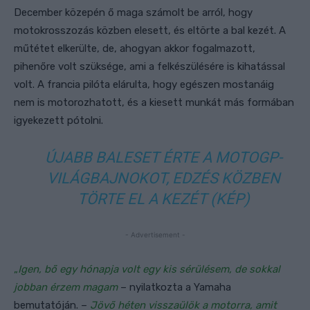
December közepén ő maga számolt be arról, hogy
motokrosszozás közben elesett, és eltörte a bal kezét. A
műtétet elkerülte, de, ahogyan akkor fogalmazott,
pihenőre volt szüksége, ami a felkészülésére is kihatással
volt. A francia pilóta elárulta, hogy egészen mostanáig
nem is motorozhatott, és a kiesett munkát más formában
igyekezett pótolni.
ÚJABB BALESET ÉRTE A MOTOGP-
VILÁGBAJNOKOT, EDZÉS KÖZBEN
TÖRTE EL A KEZÉT (KÉP)
- Advertisement -
„
Igen, bő egy hónapja volt egy kis sérülésem, de sokkal
jobban érzem magam
– nyilatkozta a Yamaha
bemutatóján. –
Jövő héten visszaülök a motorra, amit