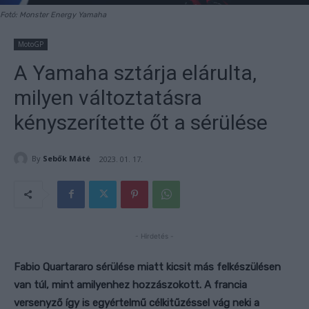
Fotó: Monster Energy Yamaha
MotoGP
A Yamaha sztárja elárulta,
milyen változtatásra
kényszerítette őt a sérülése
By
Sebők Máté
2023. 01. 17.
- Hirdetés -
Fabio Quartararo sérülése miatt kicsit más felkészülésen
van túl, mint amilyenhez hozzászokott. A francia
versenyző így is egyértelmű célkitűzéssel vág neki a