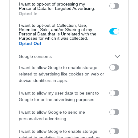
I want to opt-out of processing my
CIMKÉK
Fabio Quartararo
Franco Morbidelli
MotoGP
Personal Data for Targeted Advertising.
Opted In
Yamaha
I want to opt-out of Collection, Use,
Retention, Sale, and/or Sharing of my
Personal Data that Is Unrelated with the
Purposes for which it was collected.
Opted Out
Előző cikk
Következő cikk
Google consents
Oliveira kifejtette, miért érzi
A Yamaha csapatfőnöke
úgy, hogy megérte kilépni a
elmondta, mit tart a bajnoki
I want to allow Google to enable storage
komfortzónájából
cím kulcsának
related to advertising like cookies on web or
device identifiers in apps.
I want to allow my user data to be sent to
Google for online advertising purposes.
I want to allow Google to send me
personalized advertising.
I want to allow Google to enable storage
related to analytics like cookies on web or