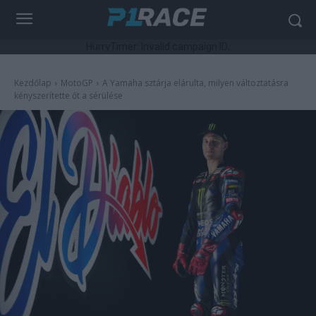
HurryTimer: Invalid campaign ID.
Kezdőlap
MotoGP
A Yamaha sztárja elárulta, milyen változtatásra
kényszerítette őt a sérülése