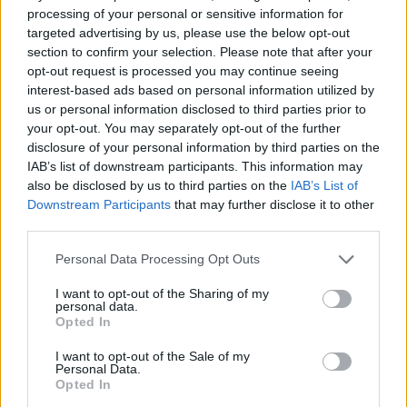
amikor vereséget szenved
– kezdte. –
Ez esetben én
processing of your personal or sensitive information for
targeted advertising by us, please use the below opt-out
rengeteget tanultam tavaly. Alig várom, hogy
section to confirm your selection. Please note that after your
visszatérhessek [az élmezőnybe]. Ahogyan mondtam
opt-out request is processed you may continue seeing
alkalmazkodnom kellett az új csomaghoz. Ez beletelt némi
interest-based ads based on personal information utilized by
időbe, de, különösen az előző szezon vége felé, ráéreztem
us or personal information disclosed to third parties prior to
your opt-out. You may separately opt-out of the further
valamire. Ezt át akarom menteni az idei évre, és még
disclosure of your personal information by third parties on the
inkább ki szeretném virágoztatni. Meglátjuk, mi történik.”
IAB’s list of downstream participants. This information may
also be disclosed by us to third parties on the
IAB’s List of
Morbidelli szavai alapján minden adott ahhoz, hogy
Downstream Participants
that may further disclose it to other
third parties.
legalább a közelébe kerüljön az összetettbeli második
helyet hozó 2020-as formájának. A háromszoros MotoGP-
Please note that this website/app uses one or more Google
Personal Data Processing Opt Outs
futamgyőztes úgy véli, megfelelően dolgozik, és a plusz
services and may gather and store information including but
not limited to your visit or usage behaviour. You may click to
I want to opt-out of the Sharing of my
egy évnyi tapasztalatnak is köszönhetően összhangba
personal data.
grant or deny consent to Google and its third-party tags to
került a csapattal. Hozzátette, szerinte felfelé ívelő
Opted In
use your data for below specified purposes in below Google
periódusban van, így bízik benne, hogy szűk két év után
consent section.
I want to opt-out of the Sale of my
ismét dobogóra tud állni.
Personal Data.
Opted In