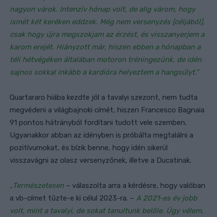
nagyon várok. Intenzív hónap volt, de alig várom, hogy
ismét két keréken eddzek. Még nem versenyzés [céljából],
csak hogy újra megszokjam az érzést, és visszanyerjem a
karom erejét. Hiányzott már, hiszen ebben a hónapban a
téli hétvégéken általában motoron tréningezünk, de idén
sajnos sokkal inkább a kardióra helyeztem a hangsúlyt.”
Quartararo hiába kezdte jól a tavalyi szezont, nem tudta
megvédeni a világbajnoki címét, hiszen Francesco Bagnaia
91 pontos hátrányból fordítani tudott vele szemben.
Ugyanakkor abban az idényben is próbálta megtalálni a
pozitívumokat, és bízik benne, hogy idén sikerül
visszavágni az olasz versenyzőnek, illetve a Ducatinak.
„
Természetesen
– válaszolta arra a kérdésre, hogy valóban
a vb-címet tűzte-e ki célul 2023-ra. –
A 2021-es év jobb
volt, mint a tavalyi, de sokat tanultunk belőle. Úgy vélem,