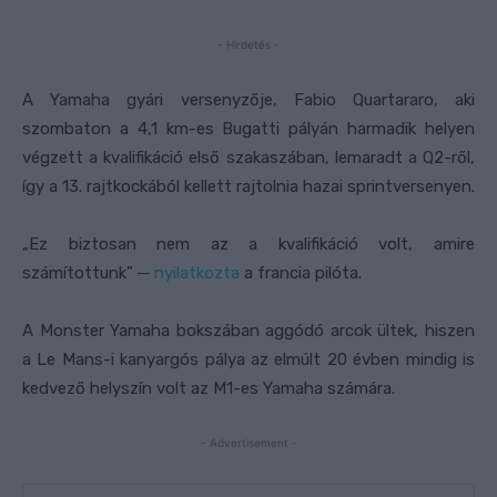
- Hirdetés -
A Yamaha gyári versenyzője, Fabio Quartararo, aki
szombaton a 4,1 km-es Bugatti pályán harmadik helyen
végzett a kvalifikáció első szakaszában, lemaradt a Q2-ről,
így a 13. rajtkockából kellett rajtolnia hazai sprintversenyen.
„Ez biztosan nem az a kvalifikáció volt, amire
számítottunk” ─
nyilatkozta
a francia pilóta.
A Monster Yamaha bokszában aggódó arcok ültek, hiszen
a Le Mans-i kanyargós pálya az elmúlt 20 évben mindig is
kedvező helyszín volt az M1-es Yamaha számára.
- Advertisement -