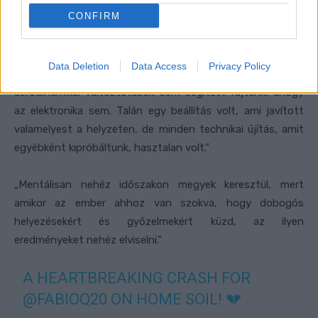
CONFIRM
„Kipróbáltuk az új kipufogórendszert, nem működött.
Data Deletion
Data Access
Privacy Policy
Kipróbáltuk az új futóművet, nem működött. Az
aerodinamikai változtatások sem segített rajtunk, ahogy
az elektronika sem. Talán egy beállítás volt, ami javított
valamelyest a helyzeten, de minden technikai újítás, amit
egyébként kipróbáltunk, hasztalan volt.”
„Mentálisan nehéz időszakon megyek keresztül, mert
amikor az ember ahhoz van szokva, hogy dobogós
helyezésekért és győzelmekért küzd, az ilyen
eredményeket nehéz elviselni.”
A HEARTBREAKING CRASH FOR
@FABIOQ20
ON HOME SOIL! 💔