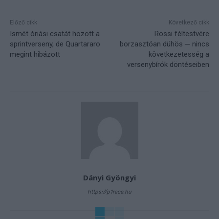
Előző cikk
Következő cikk
Ismét óriási csatát hozott a
Rossi féltestvére
sprintverseny, de Quartararo
borzasztóan dühös ─ nincs
megint hibázott
következetesség a
versenybírók döntéseiben
Dányi Gyöngyi
https://p1race.hu