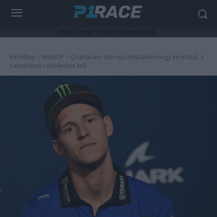
HurryTimer: Invalid campaign ID.
Kezdőlap
MotoGP
Quartararo szörnyű időszakon megy keresztül, a
Yamahának cselekednie kell