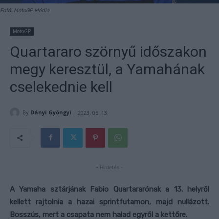
Fotó: MotoGP Média
MotoGP
Quartararo szörnyű időszakon
megy keresztül, a Yamahának
cselekednie kell
By
Dányi Gyöngyi
2023. 05. 13.
- Hirdetés -
A Yamaha sztárjának Fabio Quartararónak a 13. helyről
kellett rajtolnia a hazai sprintfutamon, majd nullázott.
Bosszús, mert a csapata nem halad egyről a kettőre.