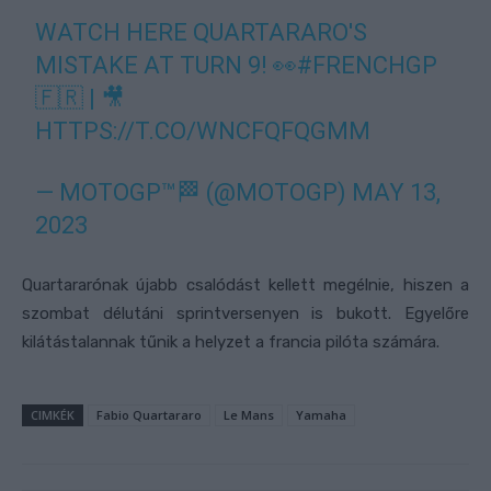
WATCH HERE QUARTARARO'S
MISTAKE AT TURN 9! 👀
#FRENCHGP
🇫🇷 | 🎥
HTTPS://T.CO/WNCFQFQGMM
— MOTOGP™🏁 (@MOTOGP)
MAY 13,
2023
Quartararónak újabb csalódást kellett megélnie, hiszen a
szombat délutáni sprintversenyen is bukott. Egyelőre
kilátástalannak tűnik a helyzet a francia pilóta számára.
CIMKÉK
Fabio Quartararo
Le Mans
Yamaha