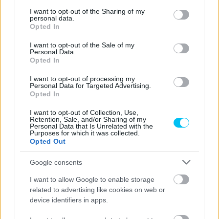
services and may gather and store information including but
not limited to your visit or usage behaviour. You may click to
I want to opt-out of the Sharing of my
personal data.
Quartararo már pénteken panaszkodott az agresszív
grant or deny consent to Google and its third-party tags to
Opted In
use your data for below specified purposes in below Google
motorra és a futóműre, amely minden alkalommal
consent section.
I want to opt-out of the Sale of my
imbolygott alatta.
Personal Data.
Opted In
„Nem tudok mit üzenni a rajongóimnak itt
I want to opt-out of processing my
Franciaországban. Csak a csapatnak üzenem, hogy
Personal Data for Targeted Advertising.
Opted In
megoldást kell keresnünk. Úgy döntöttem, hogy nem
fogok tovább mérgelődni, mert minden egyes alkalommal,
I want to opt-out of Collection, Use,
Retention, Sale, and/or Sharing of my
amikor mérges leszek, a helyzet csak még nehezebbé válik.
Personal Data that Is Unrelated with the
Purposes for which it was collected.
A legnehezebb időszakon megyünk keresztül, amit a
Opted Out
Yamahánál eltöltött öt évem alatt eddig átéltem. Már
kilenc versenyen vagyunk túl, mert a sprinteket is
Google consents
beleszámolom, de nincs megoldás a láthatáron. Nincs
I want to allow Google to enable storage
alapunk és nincs sebességünk. Most ki kell találnunk,
related to advertising like cookies on web or
hogyan vészeljük át ezt a szezont.”
device identifiers in apps.