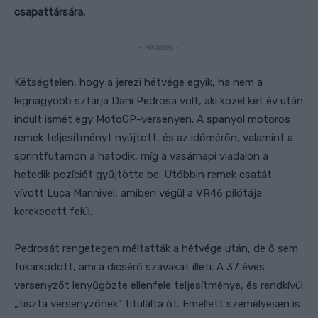
csapattársára.
- Hirdetés -
Kétségtelen, hogy a jerezi hétvége egyik, ha nem a
legnagyobb sztárja Dani Pedrosa volt, aki közel két év után
indult ismét egy MotoGP-versenyen. A spanyol motoros
remek teljesítményt nyújtott, és az időmérőn, valamint a
sprintfutamon a hatodik, míg a vasárnapi viadalon a
hetedik pozíciót gyűjtötte be. Utóbbin remek csatát
vívott Luca Marinivel, amiben végül a VR46 pilótája
kerekedett felül.
Pedrosát rengetegen méltatták a hétvége után, de ő sem
fukarkodott, ami a dicsérő szavakat illeti. A 37 éves
versenyzőt lenyűgözte ellenfele teljesítménye, és rendkívül
„tiszta versenyzőnek” titulálta őt. Emellett személyesen is