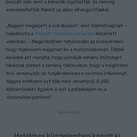
beszélt vele, amit a kamerák rögzítettek, és nemrég
szembesítették Marinit az akkor elhangzottakkal.
„Nagyon meglepett a sok dicséret, amit Danitól kaptam –
nyilatkozta a
MotoGP hivatalos honlapján
közzétett
videóban. –
Megpróbáltam felhasználni az észrevételeit,
hogy fejlesszem magamat és a motorozásomat. Többé-
kevésbé azt mondta, hogy csináljak néhány őrültséget,
hibázzak többet a kemény féktávokon, hogy a mögöttem
lévő versenyzők ne tudják elemezni a vezetési stílusomat.
Nagyra értékelem ezt tőle mint versenyző. A 250
köbcentiseket figyelve ő volt a példaképem és a
viszonyítási pontom.”
- Advertisement -