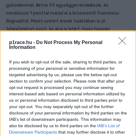
győzelemmel, illetve 93 egységgel rendelkezik, és
mindössze 1 ponttal marad el a listavezető Francesco
Bagnaiától. Marini szerint ennek tudatában is jó
teljesítményt nyújt, és arra is kitért, hogy hogyan
viszonyul a VR46 másik pilótájához.
p1race.hu -
Do Not Process My Personal
Information
„Nem hiszem, hogy kell még egy lépés – fogalmazott. –
Most már erős, illetve gyors vagyok, és minden futamon a
If you wish to opt-out of the sale, sharing to third parties, or
dobogóért próbálok küzdeni. Ha van lehetőség a
processing of your personal or sensitive information for
targeted advertising by us, please use the below opt-out
futamgyőzelemre, az tökéletes, de ha nincs, akkor csak ott
section to confirm your selection. Please note that after your
kell lenni minden alkalommal. Mindig ez a cél. A
opt-out request is processed you may continue seeing
csapattársam gyors, és nagyszerű eredményeket ért el
interest-based ads based on personal information utilized by
ebben a szezonban, én viszont magamra koncentrálok. A
us or personal information disclosed to third parties prior to
your opt-out. You may separately opt-out of the further
csapattárs egy rivális, mint a több pilóta. Ha az ember nem
disclosure of your personal information by third parties on the
nyeri meg a versenyt, nem számít, hogy egy másik
IAB’s list of downstream participants. This information may
versenyző vagy a csapattársa győzött. Ez ugyanaz, és
also be disclosed by us to third parties on the
IAB’s List of
csak az a lényeg, hogy nem én nyertem.”
Downstream Participants
that may further disclose it to other