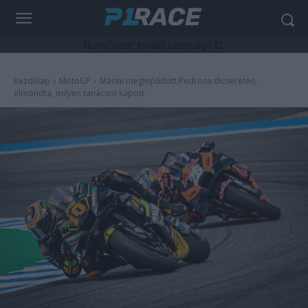
HurryTimer: Invalid campaign ID.
Kezdőlap
MotoGP
Marini meglepődött Pedrosa dicséretén,
elmondta, milyen tanácsot kapott