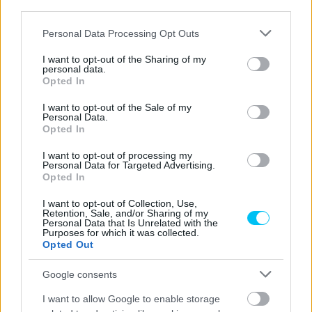
third parties.
Második helye mellett Marini egy hatodik és egy nyolcadik
Please note that this website/app uses one or more Google
Personal Data Processing Opt Outs
hellyel, valamint két kieséssel rendelkezik a főfutamokról.
services and may gather and store information including but
not limited to your visit or usage behaviour. You may click to
I want to opt-out of the Sharing of my
Valentino Rossi féltestvére így jelenleg a tabella hatodik
personal data.
grant or deny consent to Google and its third-party tags to
helyén áll 54 ponttal. Ahogyan a mezőnyben oly sokan, a
Opted In
use your data for below specified purposes in below Google
következő forduló helyszíne számára is hazai pályát fog
consent section.
I want to opt-out of the Sale of my
jelenteni, hiszen jövő héten Mugellóba látogat a mezőny.
Personal Data.
Opted In
I want to opt-out of processing my
CIMKÉK
Dani Pedrosa
KK
Luca Marini
Marco Bezzecchi
Personal Data for Targeted Advertising.
Opted In
MotoGP
Spanyol Nagydíj
I want to opt-out of Collection, Use,
Retention, Sale, and/or Sharing of my
Personal Data that Is Unrelated with the
Purposes for which it was collected.
Opted Out
Előző cikk
Következő cikk
Google consents
Pol Espargaró nyilatkozott
Marc Márquez a Ducatinál? –
visszatérése időpontjáról
reagált az olaszok vezére
I want to allow Google to enable storage