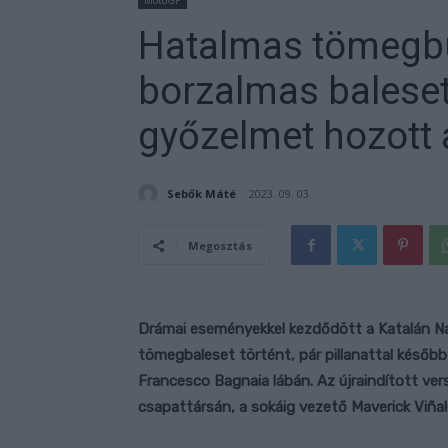
MotoGP
Hatalmas tömegb
borzalmas balesete
győzelmet hozott 
Sebők Máté
2023. 09. 03.
Megosztás
Drámai eseményekkel kezdődött a Katalán Na
tömegbaleset történt, pár pillanattal későb
Francesco Bagnaia lábán. Az újraindított ver
csapattársán, a sokáig vezető Maverick Viñal