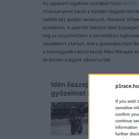
Az egyaránt izgalmas csatákat hozó
Moto3-
főversenyével zárult a Katalán Nagydíj hétvé
mellőle két apriliás versenyző, Maverick Viñal
küzdelmet. A sprintet behúzó Aleix Espargaró 
míg az összetettben a címvédőhöz legközeleb
tizedikként startolt. Ami a gumiválasztást il
a tizenegyedik helyről kezdő Marc Márquez és 
ők ketten a lágyat választották.
p1race.hu
If you wish 
sensitive in
confirm you
continue se
information 
further disc