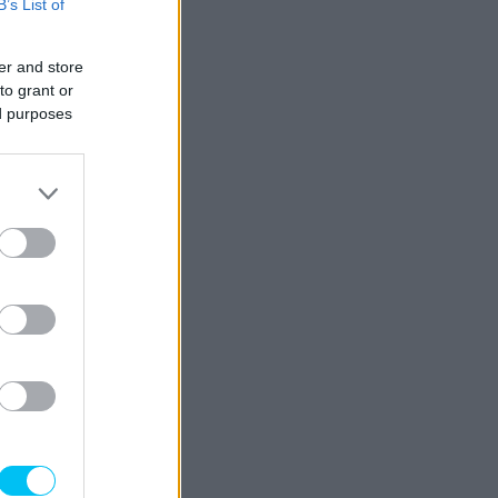
B’s List of
er and store
to grant or
ed purposes