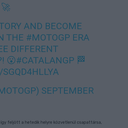
 🚀
STORY AND BECOME
IN THE
#MOTOGP
ERA
EE DIFFERENT
! 😮
#CATALANGP
🏁
M/SGQD4HLLYA
@MOTOGP)
SEPTEMBER
gy feljött a hetedik helyre közvetlenül csapattársa,