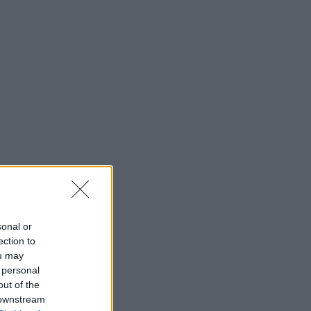
sonal or
ection to
ou may
 personal
out of the
 downstream