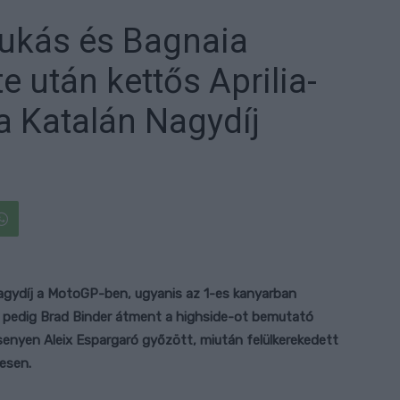
ukás és Bagnaia
 után kettős Aprilia-
a Katalán Nagydíj
gydíj a MotoGP-ben, ugyanis az 1-es kanyarban
b pedig Brad Binder átment a highside-ot bemutató
senyen Aleix Espargaró győzött, miután felülkerekedett
esen.