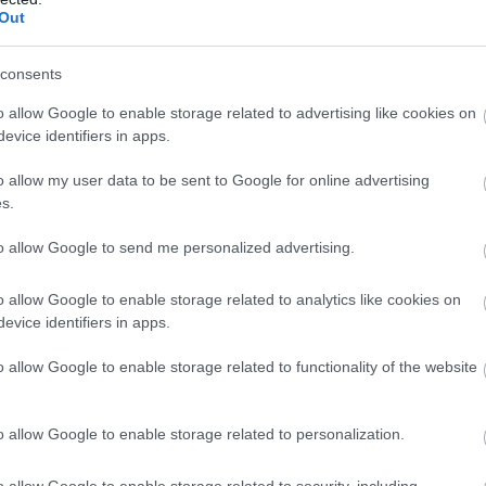
Out
consents
o allow Google to enable storage related to advertising like cookies on
evice identifiers in apps.
 Bagnaiát, valamint az orvosi központot szintén
o allow my user data to be sent to Google for online advertising
visszatért a rajtrácsra. Utóbbi ráadásul hosszú körös
s.
 letöltenie. A gyári Ducati számára tehát
valóan ezúttal nem az eredmények, hanem a címvédő
to allow Google to send me personalized advertising.
verseny 23 körből állt.
o allow Google to enable storage related to analytics like cookies on
evice identifiers in apps.
O, ALEX MARQUEZ,
o allow Google to enable storage related to functionality of the website
ER ARE ALL HEADING
 RESTART 👏
o allow Google to enable storage related to personalization.
o allow Google to enable storage related to security, including