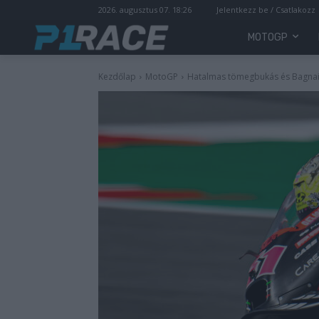
2026. augusztus 07. 18:26
Jelentkezz be / Csatlakozz
MOTOGP
Kezdőlap
MotoGP
Hatalmas tömegbukás és Bagnaia 