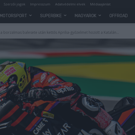
Szerzői jogok
Impresszum
Adatvédelmi elvek
Médiaajánlat
MOTORSPORT
SUPERBIKE
MAGYAROK
OFFROAD
borzalmas balesete után kettős Aprilia-győzelmet hozott a Katalán...