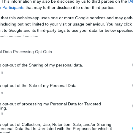
. This information may also be disclosed by us to third parties on the
IA
Participants
that may further disclose it to other third parties.
 that this website/app uses one or more Google services and may gath
including but not limited to your visit or usage behaviour. You may click 
 to Google and its third-party tags to use your data for below specifi
 tömegbalesetet hozott. Enea Bastianini nekiment
ogle consent section.
etten, valamint Bezzecchi, Álex Márquez és Fabio Di
ban ezután jött, ugyanis Bagnaia egy óriási highside-ot
l Data Processing Opt Outs
 lábán. A címvédőt kórházba szállították, az pedig talán
üvelykujjal jelezték, hogy a körülményekhez képest jó az
o opt-out of the Sharing of my personal data.
kították.
In
o opt-out of the Sale of my Personal Data.
In
to opt-out of processing my Personal Data for Targeted
ing.
In
o opt-out of Collection, Use, Retention, Sale, and/or Sharing
ersonal Data that Is Unrelated with the Purposes for which it
lected.