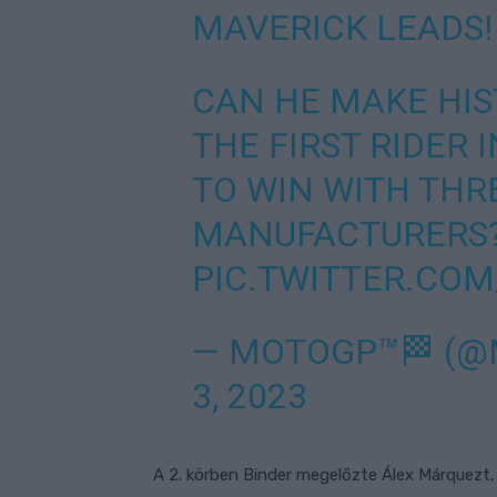
MAVERICK LEADS!
CAN HE MAKE HI
THE FIRST RIDER 
TO WIN WITH THR
MANUFACTURERS?
PIC.TWITTER.CO
— MOTOGP™🏁 (
3, 2023
A 2. körben Binder megelőzte Álex Márquezt, í