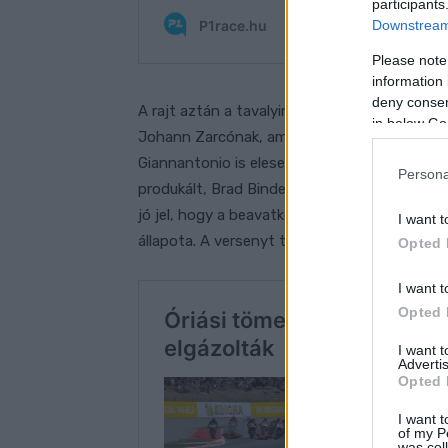
participants
Downstream 
Please note
information 
deny consent
A rajt aztán a tavalyinál is több résztvevős
in below Go
Johann Zarcónak, aminek következtében ők k
Giannantonio is elesett. Az igazi dráma azon
Persona
produkált, Brad Binder pedig keresztülment a
jó jel, hogy a beavatkozók felfelé mutatott h
I want t
állapota. A versenyt természetesen félbesza
Opted 
I want t
Opted 
I want 
Advertis
Opted 
I want t
of my P
was col