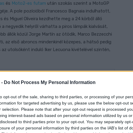
as
és
Moto2-es futam
után szokás szerint a MotoGP
géje. A pole pozícióból Francesco Bagnaia indulhatott,
es és Miguel Oliveira kezdhette meg a 24 körből álló
a negyedik helyről várhatta a piros lámpák kialvását,
b állók közül Jorge Martín az ötödik, Marco Bezzecchi
leti, az első abroncs mindenkinél közepes, a hátsó pedig
az utolsóként induló Iker Lecuona kivételével szintén,
 -
Do Not Process My Personal Information
to opt-out of the sale, sharing to third parties, or processing of your per
formation for targeted advertising by us, please use the below opt-out s
r selection. Please note that after your opt-out request is processed y
eing interest-based ads based on personal information utilized by us or
disclosed to third parties prior to your opt-out. You may separately opt-
losure of your personal information by third parties on the IAB’s list of