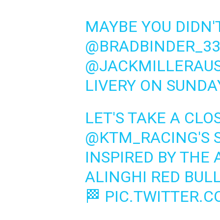
MAYBE YOU DIDN'
@BRADBINDER_3
@JACKMILLERAU
LIVERY ON SUNDAY
LET'S TAKE A CLO
@KTM_RACING
'S
INSPIRED BY THE 
ALINGHI RED BUL
🏁
PIC.TWITTER.