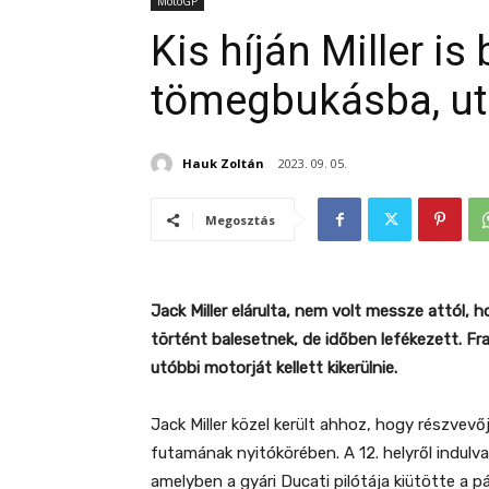
MotoGP
Kis híján Miller is
tömegbukásba, utá
Hauk Zoltán
2023. 09. 05.
Megosztás
Jack Miller elárulta, nem volt messze attól, h
történt balesetnek, de időben lefékezett. F
utóbbi motorját kellett kikerülnie.
Jack Miller közel került ahhoz, hogy részvev
futamának nyitókörében. A 12. helyről indulva
amelyben a gyári Ducati pilótája kiütötte a p