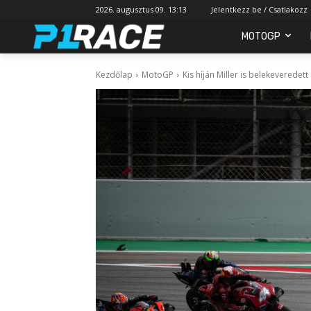
2026. augusztus 09. 13:13
Jelentkezz be / Csatlakozz
MOTOGP
Kezdőlap
MotoGP
Kis híján Miller is belekeveredet