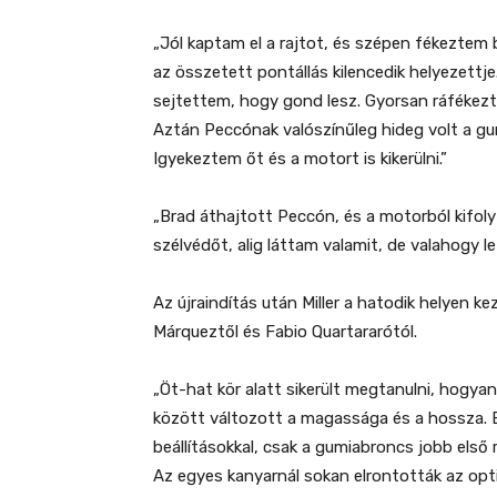
„Jól kaptam el a rajtot, és szépen fékeztem 
az összetett pontállás kilencedik helyezettj
sejtettem, hogy gond lesz. Gyorsan ráfékez
Aztán Peccónak valószínűleg hideg volt a gu
Igyekeztem őt és a motort is kikerülni.”
„Brad áthajtott Peccón, és a motorból kifolyt
szélvédőt, alig láttam valamit, de valahogy l
Az újraindítás után Miller a hatodik helyen ke
Márqueztől és Fabio Quartararótól.
„Öt-hat kör alatt sikerült megtanulni, hogy
között változott a magassága és a hossza. 
beállításokkal, csak a gumiabroncs jobb első 
Az egyes kanyarnál sokan elrontották az opti