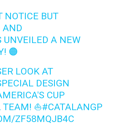
T NOTICE BUT
3
AND
S
UNVEILED A NEW
! 🟠
SER LOOK AT
 SPECIAL DESIGN
AMERICA'S CUP
L TEAM! ⛵
#CATALANGP
COM/ZF58MQJB4C