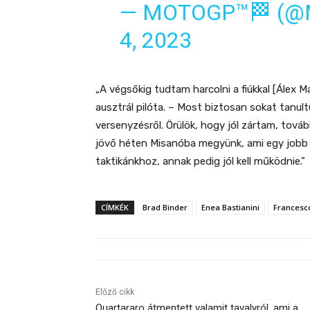
— MOTOGP™🏁 (
4, 2023
„A végsőkig tudtam harcolni a fiúkkal [Álex Má
ausztrál pilóta. – Most biztosan sokat tanul
versenyzésről. Örülök, hogy jól zártam, tová
jövő héten Misanóba megyünk, ami egy jobb 
taktikánkhoz, annak pedig jól kell működnie.”
CÍMKÉK
Brad Binder
Enea Bastianini
Francesc
Előző cikk
Quartararo átmentett valamit tavalyról, ami a