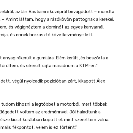
belülről, aztán Bastianini középről bevágódott – mondta
e. – Amint láttam, hogy a rázókövön pattognak a kerekei,
tem, és végignéztem a dominót az egyes kanyarnál.
mija, és ennek borzasztó következménye lett.
 anyag rákerült a gumijára. Elém került ,és beszórta a
etöröltem, és sikerült rajta maradnom a KTM-en.”
zdett, végül nyolcadik pozícióban zárt, kikapott Álex
an tudom kihozni a legtöbbet a motorból, mert többek
Elégedett voltam az eredménnyel. Jól haladtunk a
része kicsit korábban kopott el, mint szerettem volna.
mális fékpontot, velem is ez történt.”