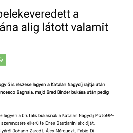
 belekeveredett a
na alig látott valamit
ogy ő is részese legyen a Katalán Nagydíj rajtja után
rancesco Bagnaia, majd Brad Binder bukása után pedig
ője legyen a brutális bukásnak a Katalán Nagydíj MotoGP-
 szerencsére elkerülte Enea Bastianini akcióját,
ályáról Johann Zarcót, Álex Márquezt, Fabio Di