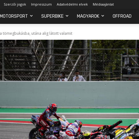
Szerzői jogok
Impresszum
Adatvédelmi elvek
Médiaajánlat
MOTORSPORT
SUPERBIKE
MAGYAROK
OFFROAD
t a tömegbukásba, utána alig látott valamit