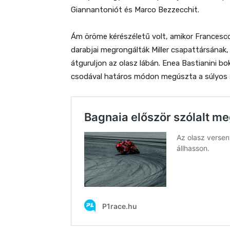
Giannantoniót és Marco Bezzecchit.
Ám öröme kérészéletű volt, amikor Francesco
darabjai megrongálták Miller csapattársának,
átguruljon az olasz lábán. Enea Bastianini 
csodával határos módon megúszta a súlyos s