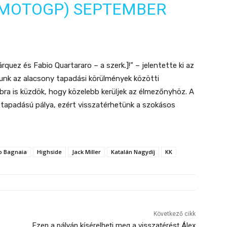
@MOTOGP)
SEPTEMBER
rquez és Fabio Quartararo – a szerk.]!” – jelentette ki az
tunk az alacsony tapadási körülmények közötti
bbra is küzdök, hogy közelebb kerüljek az élmezőnyhöz. A
tapadású pálya, ezért visszatérhetünk a szokásos
o Bagnaia
Highside
Jack Miller
Katalán Nagydíj
KK
Következő cikk
Ezen a pályán kísérelheti meg a visszatérést Álex