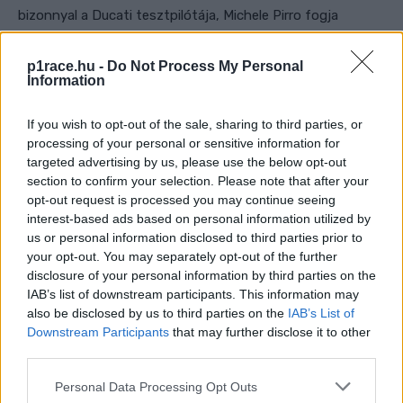
bizonnyal a Ducati tesztpilótája, Michele Pirro fogja
helyettesíteni, és persze szükség esetén tovább is.
p1race.hu -
Do Not Process My Personal
Information
Bastianini az idei szezonra igazolt át a bolognaiak gyári
alakulatához, miután tavaly négy futamot is nyert a
If you wish to opt-out of the sale, sharing to third parties, or
Gresinivel, és egészen az utolsó előtti futamig volt
processing of your personal or sensitive information for
matematikai esélye a világbajnoki címre. A szezon előtt
targeted advertising by us, please use the below opt-out
sokan azt gondolták, hogy szoros csatát vívhatnak a
section to confirm your selection. Please note that after your
opt-out request is processed you may continue seeing
címvédő Bagnaiával, ám ebből idén semmi nem valósult
interest-based ads based on personal information utilized by
meg.
us or personal information disclosed to third parties prior to
your opt-out. You may separately opt-out of the further
A 25 esztendős versenyző már a szezonnyitó Portugál
disclosure of your personal information by third parties on the
IAB’s list of downstream participants. This information may
Nagydíj sprintfutamán súlyos sérülést szenvedett, miután
also be disclosed by us to third parties on the
IAB’s List of
ütközött Luca Marinivel. Ennek következményeként négy
Downstream Participants
that may further disclose it to other
fordulót kellett kihagynia, de még visszatérése után sem
third parties.
volt száz százalékos állapotban fizikailag. Az elmúlt hat
Please note that this website/app uses one or more Google
Personal Data Processing Opt Outs
hétvégén összesen 25 pontot gyűjtött, amellyel jelenleg a
services and may gather and store information including but