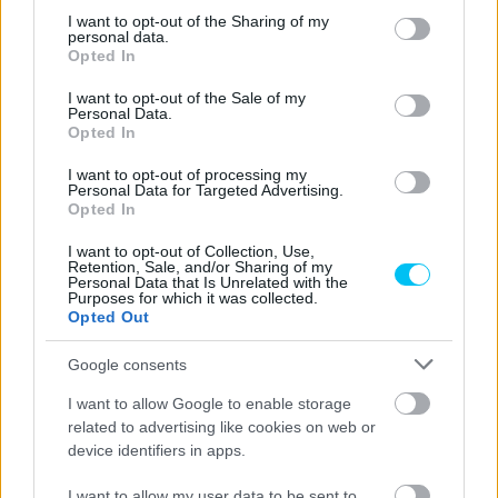
tabella tizennyolcadik helyét foglalja el.
not limited to your visit or usage behaviour. You may click to
I want to opt-out of the Sharing of my
personal data.
grant or deny consent to Google and its third-party tags to
Opted In
use your data for below specified purposes in below Google
CIMKÉK
Baleset
Enea Bastianini
Katalán Nagydíj
KK
consent section.
I want to opt-out of the Sale of my
Personal Data.
MotoGP
Műtét
Sérülés
Opted In
I want to opt-out of processing my
Personal Data for Targeted Advertising.
Opted In
Előző cikk
Következő cikk
I want to opt-out of Collection, Use,
Retention, Sale, and/or Sharing of my
Ezen a pályán kísérelheti meg
Korábbi Moto2-es versenyző
Personal Data that Is Unrelated with the
a visszatérést Álex Rins
lesz Bautista csapattársa a
Purposes for which it was collected.
Ducatinál
Opted Out
Google consents
I want to allow Google to enable storage
related to advertising like cookies on web or
device identifiers in apps.
I want to allow my user data to be sent to