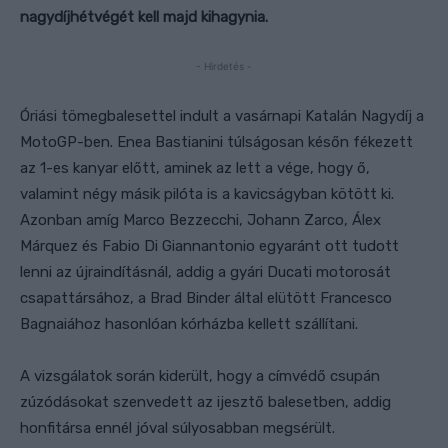
nagydíjhétvégét kell majd kihagynia.
- Hirdetés -
Óriási tömegbalesettel indult a vasárnapi Katalán Nagydíj a
MotoGP-ben. Enea Bastianini túlságosan későn fékezett
az 1-es kanyar előtt, aminek az lett a vége, hogy ő,
valamint négy másik pilóta is a kavicságyban kötött ki.
Azonban amíg Marco Bezzecchi, Johann Zarco, Álex
Márquez és Fabio Di Giannantonio egyaránt ott tudott
lenni az újraindításnál, addig a gyári Ducati motorosát
csapattársához, a Brad Binder által elütött Francesco
Bagnaiához hasonlóan kórházba kellett szállítani.
A vizsgálatok során kiderült, hogy a címvédő csupán
zúzódásokat szenvedett az ijesztő balesetben, addig
honfitársa ennél jóval súlyosabban megsérült.