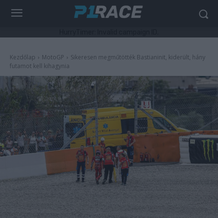
HurryTimer: Invalid campaign ID.
Kezdőlap
MotoGP
Sikeresen megműtötték Bastianinit, kiderült, hány
futamot kell kihagynia