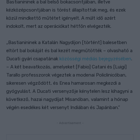
Bastianininek a bal belső bokacsontjában, illetve
kézközépcsontjában is törést állapítottak meg, és ezek
közül mindkettő műtétet igényelt. A múlt idő azért
indokolt, mert az operációkat hétfőn elvégezték.
„Bastianininek a Katalán Nagydíjon [történt] balesetben
eltört bal bokáját és bal kezét megműtötték – olvasható a
Ducati gyári csapatának
közösségi médiás bejegyzésében
.
– A két beavatkozás, amelyeket [Fabio] Catani és [Luigi]
Tarallo professzorok végeztek a modenai Policlinicóban,
sikeresen végződött, és Enea hamarosan megkezdi a
gyógyulást. A Ducati versenyzője kénytelen lesz kihagyni a
következő, hazai nagydíjat Misanóban, valamint a hónap
végén esedékes két versenyt Indiában és Japánban.”
- Advertisement -