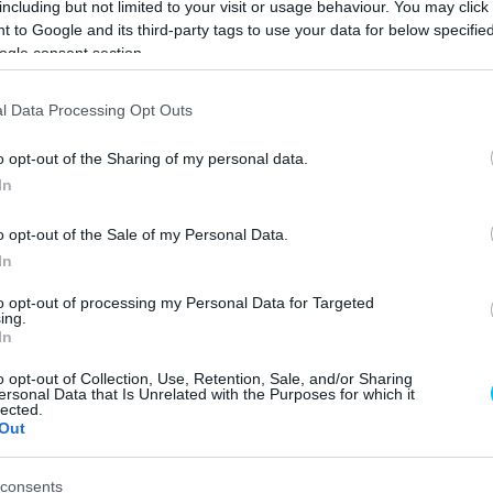
including but not limited to your visit or usage behaviour. You may click 
zhet. A bukás természetesen a csütörtöki
 to Google and its third-party tags to use your data for below specifi
ogy az olasz pilóta elárulta, hogyan élte meg belülről, a
ogle consent section.
l Data Processing Opt Outs
o opt-out of the Sharing of my personal data.
In
o opt-out of the Sale of my Personal Data.
In
to opt-out of processing my Personal Data for Targeted
ing.
In
o opt-out of Collection, Use, Retention, Sale, and/or Sharing
ersonal Data that Is Unrelated with the Purposes for which it
lected.
Out
 A MotoGP Twitter-oldalán nagyon hamar kiírták, hogy
consents