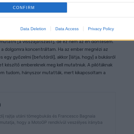
voltak arra, hogy mi és hogyan történt.
CONFIRM
, hogy ennyiszer látják azt a bukást, különösen akkor,
 Pecco jól volt, és a pályabírók is azt mondták, hogy jól
Data Deletion
Data Access
Privacy Policy
gy rendben van, csak mindent ellenőrizni kell. Ez a
mutatni [a visszajátszást], de ez nem az én döntésem.
en a dolgomra koncentráltam. Ha az ember megnézi az
s egy győzelmi [befutóról], akkor [látja, hogy] a bukásról
ket készítő embereknek meg kell mutatniuk. A pilótáknak
em tudom, hányszor mutatták, mert kikapcsoltam a