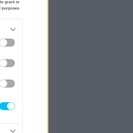
to grant or
ed purposes