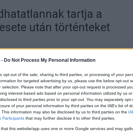
hatatlannak tartja a
esete után történteket
 -
Do Not Process My Personal Information
to opt-out of the sale, sharing to third parties, or processing of your per
formation for targeted advertising by us, please use the below opt-out s
ogy Francesco Bagnaia balesetét még akkor is
r selection. Please note that after your opt-out request is processed y
on, amikor a mezőny nagy része az újraindításra készült.
eing interest-based ads based on personal information utilized by us or
disclosed to third parties prior to your opt-out. You may separately opt-
senyzőknek ez nehéz, de több szempontból is árnyalta a
losure of your personal information by third parties on the IAB’s list of
. This information may also be disclosed by us to third parties on the
IA
Participants
that may further disclose it to other third parties.
ett a Katalán Nagydíj első körében, miután egy
 that this website/app uses one or more Google services and may gath
 a lábán. A címvédő szerencsére zúzódásokkal megúszta