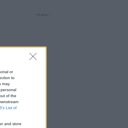
- Hirdetés -
sonal or
ection to
ou may
 personal
out of the
 downstream
B’s List of
er and store