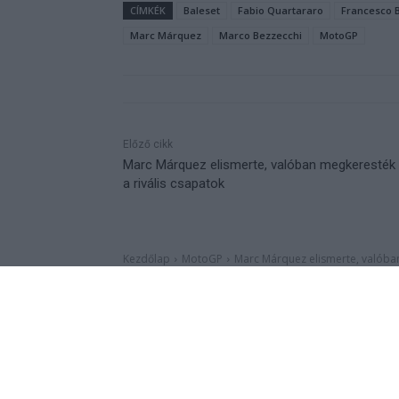
CÍMKÉK
Baleset
Fabio Quartararo
Francesco 
Marc Márquez
Marco Bezzecchi
MotoGP
Előző cikk
Marc Márquez elismerte, valóban megkeresték 
a rivális csapatok