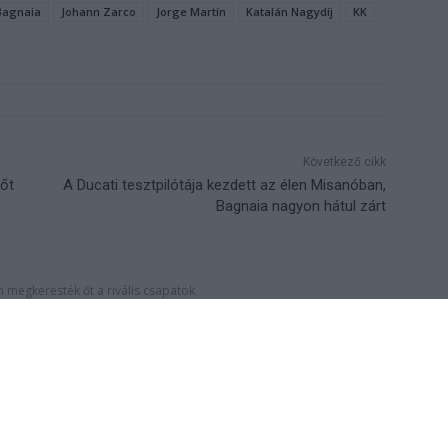
Bagnaia
Johann Zarco
Jorge Martín
Katalán Nagydíj
KK
Következő cikk
őt
A Ducati tesztpilótája kezdett az élen Misanóban,
Bagnaia nagyon hátul zárt