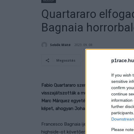
MotoGP
Quartararo elfogad
Bagnaia horrorbal
Sebők Máté
2023. 09. 08.
p1race.hu
Megosztás
If you wish 
sensitive in
Fabio Quartararo szerint elfogadhatatlan, h
confirm you
visszajátszották a múlt heti Katalán Nagydíj
continue se
information 
Marc Márquez egyetértett azzal, hogy a ver
further disc
képet, ahogyan Johann Zarco is.
participants
Downstream 
Francesco Bagnaia ijesztő balesetet szenved
Please note
highside-ot követően Brad Binder áthajtott