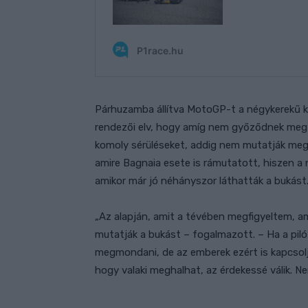
Párhuzamba állítva MotoGP-t a négykerekű kir
rendezői elv, hogy amíg nem győződnek meg
komoly sérüléseket, addig nem mutatják meg
amire Bagnaia esete is rámutatott, hiszen a
amikor már jó néhányszor láthatták a bukást.
„Az alapján, amit a tévében megfigyeltem, am
mutatják a bukást – fogalmazott. – Ha a pil
megmondani, de az emberek ezért is kapcsolják
hogy valaki meghalhat, az érdekessé válik.