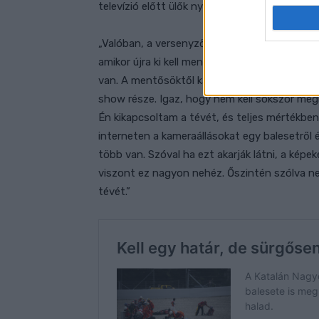
televízió előtt ülők nyilvánvalóan kíváncsiak 
„Valóban, a versenyzők számára nagyon nehéz
amikor újra ki kell menni a pályára – kezdte. –
van. A mentősöktől kapták az információt, ho
show része. Igaz, hogy nem kell sokszor meg
Én kikapcsoltam a tévét, és teljes mértékb
interneten a kameraállásokat egy balesetről é
több van. Szóval ha ezt akarják látni, a képe
viszont ez nagyon nehéz. Őszintén szólva n
tévét.”