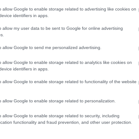
t Pol Espargaró portimãói esése után, amely végül
o allow Google to enable storage related to advertising like cookies on
na amellett, hogy jó néhányszor visszalassították, a
evice identifiers in apps.
gmutatták, és ez a rendezési elv Fabio Quartararónál
o allow my user data to be sent to Google for online advertising
s.
 – nyilatkozta. – Egyszer meg lehet, de végső soron
to allow Google to send me personalized advertising.
megmutatja az ember, de utána gondolni kell arra, hogy
indul. Már így is nehéz mentálisan, aztán még egy nagy
o allow Google to enable storage related to analytics like cookies on
evice identifiers in apps.
okkal rosszabb is lehetett volna. Tudjuk, hogy amikor
em tudhatjuk, hogy eltört egy karja és két lába, vagy
o allow Google to enable storage related to functionality of the website
er [megismétlik], számomra rendben van, de hogy az
tták, az nem volt szép.”
o allow Google to enable storage related to personalization.
 is egyetértett, és mindketten kijelentették, hogy a
o allow Google to enable storage related to security, including
 történő visszajátszása nem volt optimális. Marc
cation functionality and fraud prevention, and other user protection.
ban, és amellett, hogy bizonyos szempontból
yrészt nem volt kötelező nézni a képernyőt, másrészt a