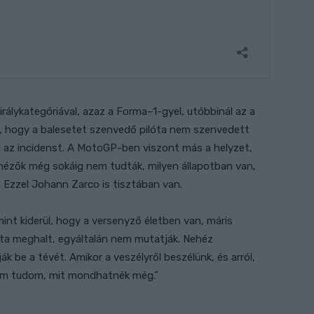
álykategóriával, azaz a Forma–1-gyel, utóbbinál az a
, hogy a balesetet szenvedő pilóta nem szenvedett
 az incidenst. A MotoGP-ben viszont más a helyzet,
 nézők még sokáig nem tudták, milyen állapotban van,
 Ezzel Johann Zarco is tisztában van.
int kiderül, hogy a versenyző életben van, máris
óta meghalt, egyáltalán nem mutatják. Nehéz
 be a tévét. Amikor a veszélyről beszélünk, és arról,
 Nem tudom, mit mondhatnék még.”