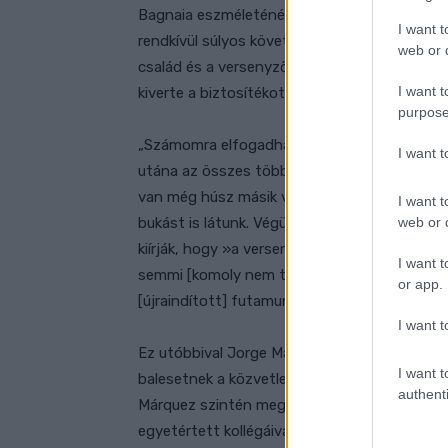
Bagnaia eszméleténél van, de ugyanez történ
I want t
rendkívül súlyos következményekkel járt. Utá
web or d
család és a versenyzőtársak reakcióját is me
I want t
kiverte a biztosítékot.
purpose
„Számomra elfogadhatatlan [ezt] megmutatni
I want 
utána az összes többi srác elindul. Egyszer 
van még húsz másik versenyző, aki mindjárt 
I want t
web or d
bukást is látunk. Végül a pilóta jól volt, de s
kiírják, hogy »a versenyző rendben van«, sos
I want t
semmi [komoly nem történt]. Az, hogy egysz
or app.
[újraindított] futamunk előtt is visszajátszo
I want t
Ez utóbbival Jorge Martín és Marco Bezzecchi
I want t
balesetnek a közvetlenül az újraindítás előtt
authenti
Márquez szintén megszólalt ezzel kapcsolat
egyetértett kollégáival, rámutatott, hogy eg