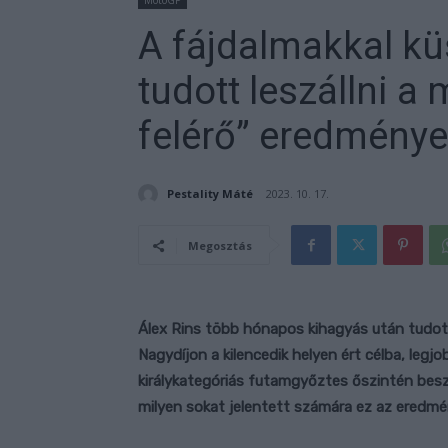
MotoGP
A fájdalmakkal k
tudott leszállni a
felérő” eredménye
Pestality Máté
2023. 10. 17.
Megosztás
Álex Rins több hónapos kihagyás után tudot
Nagydíjon a kilencedik helyen ért célba, leg
királykategóriás futamgyőztes őszintén beszél
milyen sokat jelentett számára ez az eredmé