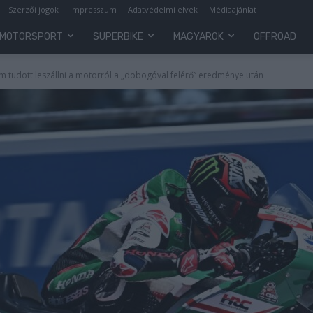
Szerzői jogok
Impresszum
Adatvédelmi elvek
Médiaajánlat
MOTORSPORT
SUPERBIKE
MAGYAROK
OFFROAD
m tudott leszállni a motorról a „dobogóval felérő” eredménye után