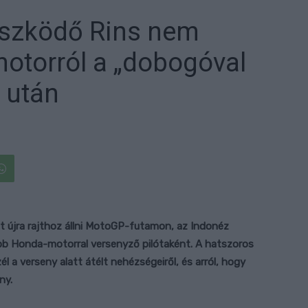
üszködő Rins nem
 motorról a „dobogóval
 után
t újra rajthoz állni MotoGP-futamon, az Indonéz
jobb Honda-motorral versenyző pilótaként. A hatszoros
 a verseny alatt átélt nehézségeiről, és arról, hogy
ny.