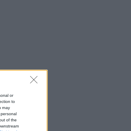
sonal or
ection to
ou may
 personal
out of the
 downstream