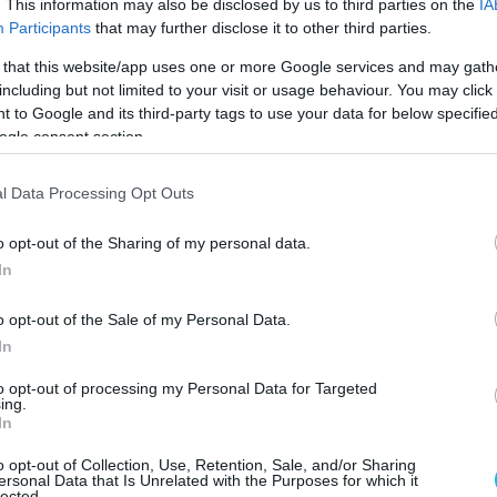
. This information may also be disclosed by us to third parties on the
IA
Participants
that may further disclose it to other third parties.
 that this website/app uses one or more Google services and may gath
including but not limited to your visit or usage behaviour. You may click 
 to Google and its third-party tags to use your data for below specifi
ogle consent section.
l Data Processing Opt Outs
o opt-out of the Sharing of my personal data.
In
eni mostani szerződését, és egy év után elhagyja a LCR
o opt-out of the Sale of my Personal Data.
arco érkezik. Rins elmondása szerint az LCR-nél
In
 önmaga, hanem a csapat miatt is sokat jelentett neki
to opt-out of processing my Personal Data for Targeted
ional Street Circuiten.
ing.
In
élküli hónapok, amelyeket otthon töltöttem,
o opt-out of Collection, Use, Retention, Sale, and/or Sharing
ersonal Data that Is Unrelated with the Purposes for which it
n azért vasárnap egy sima kilencedik helynél többet
lected.