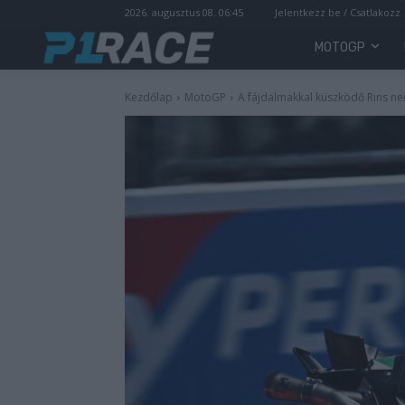
2026. augusztus 08. 06:45
Jelentkezz be / Csatlakozz
MOTOGP
Kezdőlap
MotoGP
A fájdalmakkal küszködő Rins ne