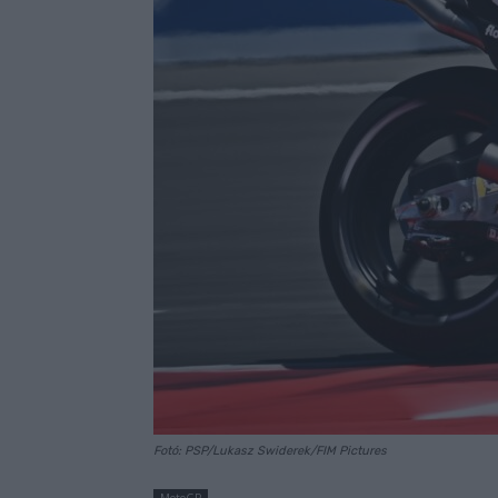
Fotó: PSP/Lukasz Swiderek/FIM Pictures