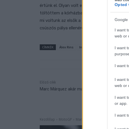
Opted 
értünk el. Olyan volt ez számomra, mint eg
töltöttem a kórházban, szóval az, hogy ebbe
Google 
mi voltunk az elsők a Hondák közül. A motor
csúszós pálya ellenére is. Nagyon boldog vag
I want t
web or d
CÍMKÉK
Álex Rins
Indonéz Nagydíj
KK
LCR 
I want t
purpose
I want 
I want t
Előző cikk
web or d
Marc Márquez akár már jövőre visszavonulhat
I want t
or app.
I want t
I want t