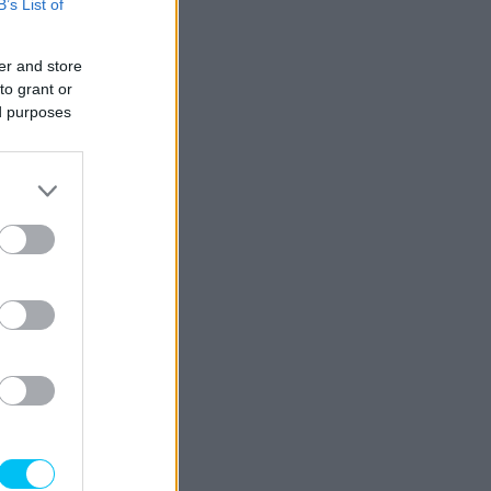
B’s List of
er and store
to grant or
ed purposes