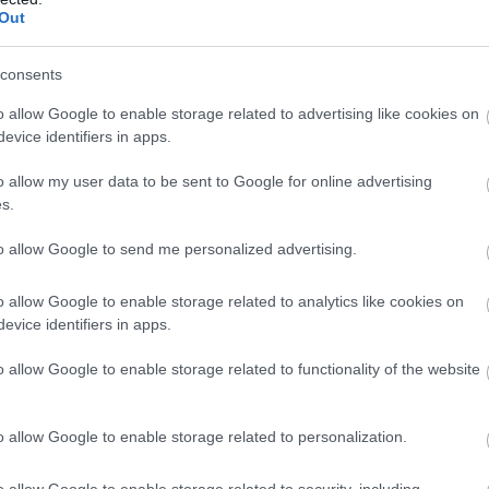
Out
y dobogós helyezés. Sokat küzdöttünk, számos napot
 a pozícióba tudtunk befutni, egy nagyon jó eredmény,
consents
on tudtam maradni az időjárási körülmények és a
yok!”
o allow Google to enable storage related to advertising like cookies on
evice identifiers in apps.
Honda
Mugello
Sérülés
Yamaha
o allow my user data to be sent to Google for online advertising
s.
to allow Google to send me personalized advertising.
o allow Google to enable storage related to analytics like cookies on
Következő cikk
evice identifiers in apps.
Maradásra bírhatta volna Marc Márquezt a Ducati
sikerkovácsának érkezése? – Dall’Igna válaszolt
o allow Google to enable storage related to functionality of the website
o allow Google to enable storage related to personalization.
o allow Google to enable storage related to security, including