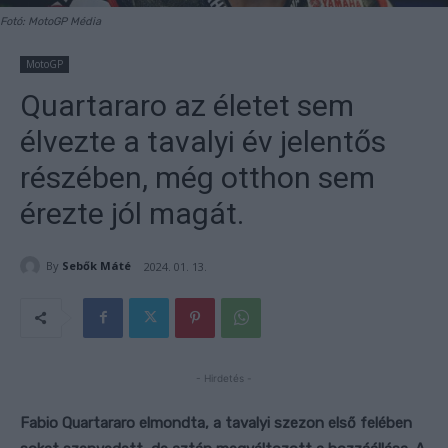
Fotó: MotoGP Média
MotoGP
Quartararo az életet sem
élvezte a tavalyi év jelentős
részében, még otthon sem
érezte jól magát.
By
Sebők Máté
2024. 01. 13.
- Hirdetés -
Fabio Quartararo elmondta, a tavalyi szezon első felében