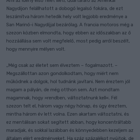
Ami az idény első felét illeti, Quartararo az Amerikai
Nagydíjon felállhatott a dobogó legalsó fokára, de ezt
leszámítva három hetedik hely volt legjobb eredménye a
San Marinó-i Nagydíjjal bezárólag. A francia motoros még a
szezon közben elmondta, hogy ebben az időszakban az ő
hozzáállása sem volt megfelelő, most pedig arról beszélt,
hogy mennyire mélyen volt.
„Még csak az életet sem élveztem – fogalmazott. –
Megszállottan azon gondolkodtam, hogy miért nem
működnek a dolgok, hol tudnánk javítani. Nem éreztem jól
magam a pályán, de még otthon sem. Azt mondtam
magamnak, hogy »rendben, változtatnunk kell«. Fél
szezon telt el, három vagy négy hónap, és úgy éreztem,
mintha három év lett volna. Ezen akartam változtatni, és
ez mentálisan sokat segített abban, hogy koncentráltabb
maradjak, és sokkal lazábban és könnyedebben kezeljem az
általam elért eredményeket. Ha száz százalékot nyújtok, de