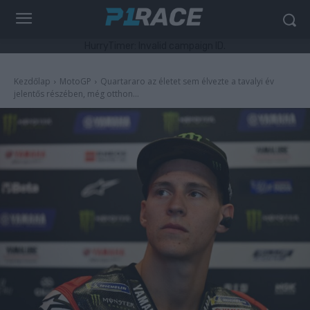
HurryTimer: Invalid campaign ID.
Kezdőlap
MotoGP
Quartararo az életet sem élvezte a tavalyi év
jelentős részében, még otthon...