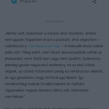
- Advertisement -
„Nehéz volt, különösen a szezon első részében, amikor
nem igazán fogadtam el azt a pozíciót, ahol végeztem –
nyilatkozta a
The-Race.com
-nak
. – A második része sokkal
jobb volt, főleg azért, mert kicsit alacsonyabbak voltak az
elvárásaim, mint 2022-ben vagy mint azelőtt. Számomra
jelenleg igazán nagyszerű eredmény, ha az első ötben
végzek, az utolsó futamokon pedig ez néhányszor sikerült,
és úgy gondolom, hogy tettünk egy lépést. Így
remélhetőleg tudunk tovább haladni és fejlődni.
Ugyanakkor nagyon kemény idény volt, különösen
mentálisan.”