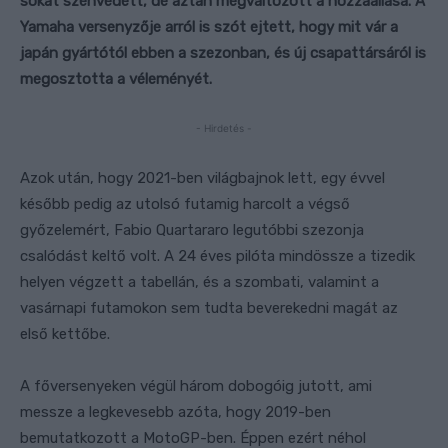
sokat szenvedett, de aztán megváltozott a hozzáállása. A
Yamaha versenyzője arról is szót ejtett, hogy mit vár a
japán gyártótól ebben a szezonban, és új csapattársáról is
megosztotta a véleményét.
- Hirdetés -
Azok után, hogy 2021-ben világbajnok lett, egy évvel
később pedig az utolsó futamig harcolt a végső
győzelemért, Fabio Quartararo legutóbbi szezonja
csalódást keltő volt. A 24 éves pilóta mindössze a tizedik
helyen végzett a tabellán, és a szombati, valamint a
vasárnapi futamokon sem tudta beverekedni magát az
első kettőbe.
A főversenyeken végül három dobogóig jutott, ami
messze a legkevesebb azóta, hogy 2019-ben
bemutatkozott a MotoGP-ben. Éppen ezért néhol