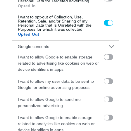
Personal Data for Targeted Advertising.
Opted In
I want to opt-out of Collection, Use,
Retention, Sale, and/or Sharing of my
Personal Data that Is Unrelated with the
Purposes for which it was collected.
Opted Out
Google consents
I want to allow Google to enable storage
related to advertising like cookies on web or
device identifiers in apps.
I want to allow my user data to be sent to
Google for online advertising purposes.
I want to allow Google to send me
personalized advertising.
I want to allow Google to enable storage
Quartararo tehát bízik benne, hogy a Yamaha jól
related to analytics like cookies on web or
érzékelhető előrelépést fog tenni, ugyanakkor már annak is
device identifiers in apps.