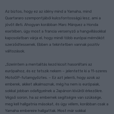
Az biztos, hogy ez az idény mind a Yamaha, mind
Quartararo szempontjából kulcsfontosságú lesz, ami a
jövőt illeti. Ahogyan korábban Marc Márquez a Honda
esetében, úgy most a francia versenyző a hangvillásokkal
kapcsolatban várja el, hogy minél több európai mérnököt
szerződtessenek. Ebben a tekintetben vannak pozitív
változások.
„Szerintem a mentalitás kezd kicsit hasonlítani az
európaihoz, és ez tetszik nekem – jelentette ki a 11-szeres
MotoGP-futamgyőztes. – Ez azt jelenti, hogy azok az
emberek, akiket alkalmaznak, még ha nem is európaiak,
sokkal jobban odafigyelnek a Japánon kívülről érkezőkre.
Végső soron, ha az embernek segítségre van szüksége,
meg kell hallgatnia másokat, és úgy vélem, korábban csak a
Yamaha embereire hallgattak. Most már sokkal