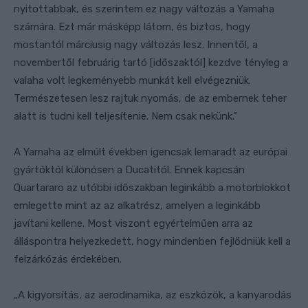
nyitottabbak, és szerintem ez nagy változás a Yamaha
számára. Ezt már másképp látom, és biztos, hogy
mostantól márciusig nagy változás lesz. Innentől, a
novembertől februárig tartó [időszaktól] kezdve tényleg a
valaha volt legkeményebb munkát kell elvégezniük.
Természetesen lesz rajtuk nyomás, de az embernek teher
alatt is tudni kell teljesítenie. Nem csak nekünk.”
A Yamaha az elmúlt években igencsak lemaradt az európai
gyártóktól különösen a Ducatitól. Ennek kapcsán
Quartararo az utóbbi időszakban leginkább a motorblokkot
emlegette mint az az alkatrész, amelyen a leginkább
javítani kellene. Most viszont egyértelműen arra az
álláspontra helyezkedett, hogy mindenben fejlődniük kell a
felzárkózás érdekében.
„A kigyorsítás, az aerodinamika, az eszközök, a kanyarodás