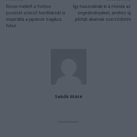
Rossi mellett a fontos
Így használnák ki a Honda az
pozíciót szerző honfitársát is
engedményeket, amihez új
inspirálta a japánok tragikus
pilótát akarnak szerződtetni
hőse
Sebők Máté
- Advertisment -