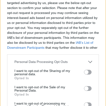
targeted advertising by us, please use the below opt-out
section to confirm your selection. Please note that after your
„Ez óriási különbséget jelenthet – utalt a koncessziókra
opt-out request is processed you may continue seeing
Quartararo. – Ezekben a hónapokban a Yamahának
interest-based ads based on personal information utilized by
us or personal information disclosed to third parties prior to
tesztelnie kell. Több motorblokk, több teszt, engem is
your opt-out. You may separately opt-out of the further
beleértve. Ugyanakkor okosnak kell lennünk, és sok
disclosure of your personal information by third parties on the
mindennel elő kell állnunk. Ez azt jelenti, hogy mindent
IAB’s list of downstream participants. This information may
rendkívül gyorsan kell felépítenünk. Nem úgy, mint
also be disclosed by us to third parties on the
IAB’s List of
Downstream Participants
that may further disclose it to other
korábban, amikor rendre hat hónapos késéssel
third parties.
cselekedtünk. Ha nincs mit kipróbálnunk, nem fogok
tesztelni, és szerintem ezt ők is megértik. Nagy lépést
Please note that this website/app uses one or more Google
Personal Data Processing Opt Outs
services and may gather and store information including but
tettünk, és így kell folytatnunk a munkát. A
not limited to your visit or usage behaviour. You may click to
I want to opt-out of the Sharing of my
versenyzésben, ha van valami, ami működik, akkor arra
personal data.
grant or deny consent to Google and its third-party tags to
Opted In
tegnap lett volna szükségünk. Nem kell három-négy
use your data for below specified purposes in below Google
hónapot várni, és úgy vélem, ezt a lépést a Yamahának is
consent section.
I want to opt-out of the Sale of my
Personal Data.
meg kell értenie. Lehet, hogy apróság, de a sok apróságból
Opted In
a végén valami nagy dolog lesz. Így fogja ez
megváltoztatni a jövőbeli fejlesztéseinket.”
I want to opt-out of processing my