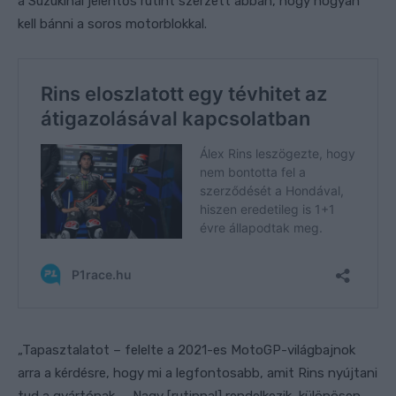
a Suzukinál jelentős rutint szerzett abban, hogy hogyan
kell bánni a soros motorblokkal.
„Tapasztalatot – felelte a 2021-es MotoGP-világbajnok
arra a kérdésre, hogy mi a legfontosabb, amit Rins nyújtani
tud a gyártónak. – Nagy [rutinnal] rendelkezik, különösen