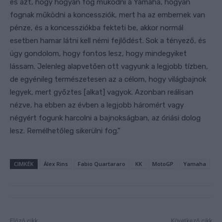
és azt, hogy hogyan fog működni a Yamaha, hogyan
fognak működni a koncessziók, mert ha az embernek van
pénze, és a koncessziókba fekteti be, akkor normál
esetben hamar látni kell némi fejlődést. Sok a tényező, és
úgy gondolom, hogy fontos lesz, hogy mindegyiket
lássam. Jelenleg alapvetően ott vagyunk a legjobb tízben,
de egyénileg természetesen az a célom, hogy világbajnok
legyek, mert győztes [alkat] vagyok. Azonban reálisan
nézve, ha ebben az évben a legjobb háromért vagy
négyért fogunk harcolni a bajnokságban, az óriási dolog
lesz. Remélhetőleg sikerülni fog.”
CIMKÉK
Álex Rins
Fabio Quartararo
KK
MotoGP
Yamaha
Előző cikk
Következő cikk