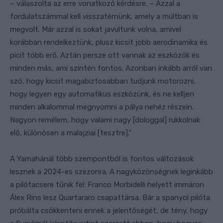
– válaszolta az erre vonatkozó kérdésre. – Azzal a
fordulatszámmal kell visszatérnünk, amely a múltban is
megvolt. Már azzal is sokat javultunk volna, amivel
korábban rendelkeztünk, plusz kicsit jobb aerodinamika és
picit több erő. Aztán persze ott vannak az eszközök és
minden más, ami szintén fontos. Azonban inkább arról van
szó, hogy kicsit magabiztosabban tudjunk motorozni,
hogy legyen egy automatikus eszközünk, és ne kelljen
minden alkalommal megnyomni a pálya nehéz részein.
Nagyon remélem, hogy valami nagy [dologgal] rukkolnak
elő, különösen a malajziai [tesztre].”
A Yamahánál több szempontból is fontos változások
lesznek a 2024-es szezonra. A nagyközönségnek leginkább
a pilótacsere tűnik fel: Franco Morbidelli helyett immáron
Álex Rins lesz Quartararo csapattársa. Bár a spanyol pilóta
próbálta csökkenteni ennek a jelentőségét, de tény, hogy