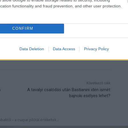
cation functionality and fraud prevention, and other user protection.
CONFIRM
rquez
MotoGP
Data Deletion
Data Access
Privacy Policy
Következő cikk
a
A tavalyi csalódás után Bastianini idén ismét
bajnoki esélyes lehet?