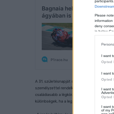
participants
Downstream 
Please note
information 
deny consent
in below Go
Persona
I want t
Opted 
I want t
Opted 
A 31. születésnapját szombaton ünneplő ver
személyzettel rendelkező gyári csapatnál ver
I want 
Advertis
családiasabb a légkör. Ugyanakkor Márquez 
Opted 
különbségek, ha a legjobb pozíciókért akarnak
I want t
of my P
was col