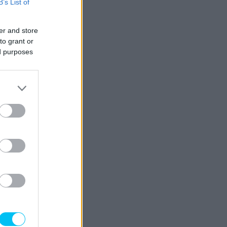
B’s List of
er and store
to grant or
ed purposes