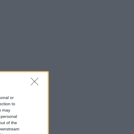
sonal or
ection to
ou may
 personal
out of the
 downstream