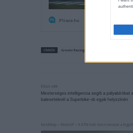
authenti
CÍMKÉK
Gresini Racing
Honda
KK
Marc Má
Előző cikk
Mesterséges intelligencia segíti a pályabírókat 
baleseteknél a Superbike-vb egyik helyszínén