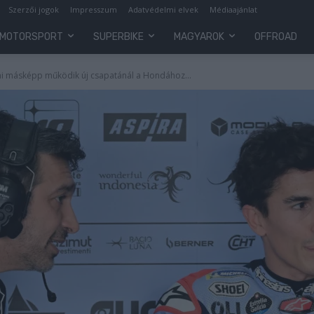
Szerzői jogok
Impresszum
Adatvédelmi elvek
Médiaajánlat
MOTORSPORT
SUPERBIKE
MAGYAROK
OFFROAD
mi másképp működik új csapatánál a Hondához...