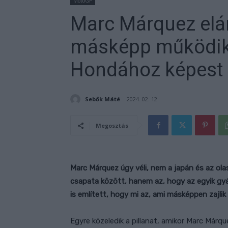
MotoGP
Marc Márquez elár
másképp működik 
Hondához képest
Sebők Máté
2024. 02. 12.
Megosztás
Marc Márquez úgy véli, nem a japán és az olas
csapata között, hanem az, hogy az egyik gyár
is említett, hogy mi az, ami másképpen zajlik 
Egyre közeledik a pillanat, amikor Marc Márq