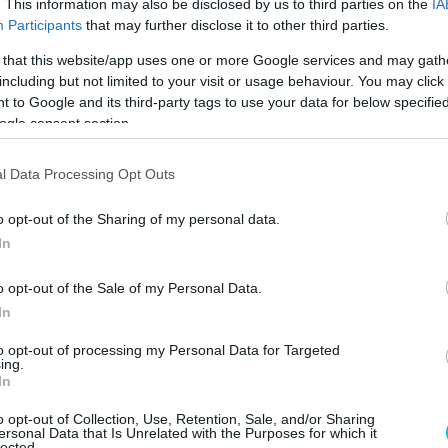
. This information may also be disclosed by us to third parties on the
IA
Participants
that may further disclose it to other third parties.
 that this website/app uses one or more Google services and may gath
including but not limited to your visit or usage behaviour. You may click 
 to Google and its third-party tags to use your data for below specifi
ogle consent section.
l Data Processing Opt Outs
o opt-out of the Sharing of my personal data.
In
o opt-out of the Sale of my Personal Data.
In
senyző bő egy évtizeden keresztül egy hatalmas
senyzett. Ehhez képest a Gresini teljesen más, sokkal
to opt-out of processing my Personal Data for Targeted
ing.
hangsúlyozta, hogy bizonyos területeken nem lehetnek
In
 harcolni.
o opt-out of Collection, Use, Retention, Sale, and/or Sharing
ersonal Data that Is Unrelated with the Purposes for which it
lected.