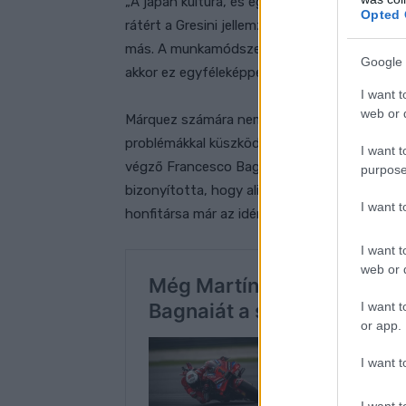
„A japán kultúra, és egy gyári csapat – ut
Opted 
rátért a Gresini jellemzőire. – Ez egy privát is
más. A munkamódszer, a pontosság, a teszt
Google 
akkor ez egyféleképpen [működik].”
I want t
web or d
Márquez számára nem indult jól a múlt heti s
problémákkal küszködött. Végül aztán sikerül
I want t
végző Francesco Bagnaiához képest 588 ezre
purpose
bizonyította, hogy aligha lesz teljesen sima 
I want 
honfitársa már az idénynyitón harcban lesz 
I want t
web or d
I want t
or app.
I want t
I want t