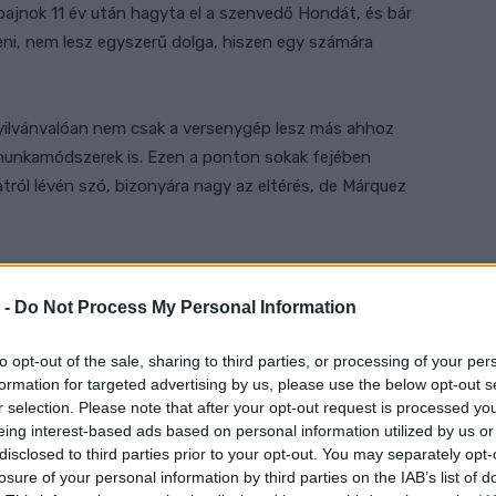
gbajnok 11 év után hagyta el a szenvedő Hondát, és bár
ni, nem lesz egyszerű dolga, hiszen egy számára
nyilvánvalóan nem csak a versenygép lesz más ahhoz
unkamódszerek is. Ezen a ponton sokak fejében
atról lévén szó, bizonyára nagy az eltérés, de Márquez
n –
nyilatkozta
. – [Arról van szó, hogy] gyári vagy nem
het próbálni. Az embernek meg kell értenie, hogyan kell
 -
Do Not Process My Personal Information
snak kell lennie a megjegyzések terén, mert ez a motor
ok. Motorozom, és inkább arra koncentrálok, hogy
to opt-out of the sale, sharing to third parties, or processing of your per
formation for targeted advertising by us, please use the below opt-out s
Nem ugyanúgy áramlik az információ a technikusok,
r selection. Please note that after your opt-out request is processed y
tam másik csapatnál. A Honda az Honda. Ez a HRC,
eing interest-based ads based on personal information utilized by us or
disclosed to third parties prior to your opt-out. You may separately opt-
losure of your personal information by third parties on the IAB’s list of