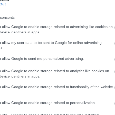
alt a Hondára az 59-szeres MotoGP-futamgyőztes, majd
Out
tálló, egy családias alakulat olasz kultúrával. Teljesen
 megtervezése? Ha az ember a csúcson akar küzdeni,
consents
o allow Google to enable storage related to advertising like cookies on
evice identifiers in apps.
epangi teszt, hiszen az első napon technikai
t felküzdenie magát az eredményjelzőn, és az élen
o allow my user data to be sent to Google for online advertising
ddel lemaradva hatodikként zárt. Ez a három nap
s.
az átállás, de Jorge Martín még mindig úgy véli, hogy
to allow Google to send me personalized advertising.
a futamgyőzelemért.
o allow Google to enable storage related to analytics like cookies on
evice identifiers in apps.
o allow Google to enable storage related to functionality of the website
o allow Google to enable storage related to personalization.
o allow Google to enable storage related to security, including