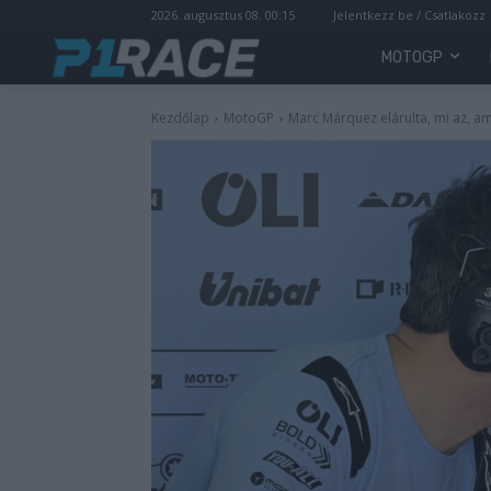
2026. augusztus 08. 00:15
Jelentkezz be / Csatlakozz
MOTOGP
Kezdőlap
MotoGP
Marc Márquez elárulta, mi az, a