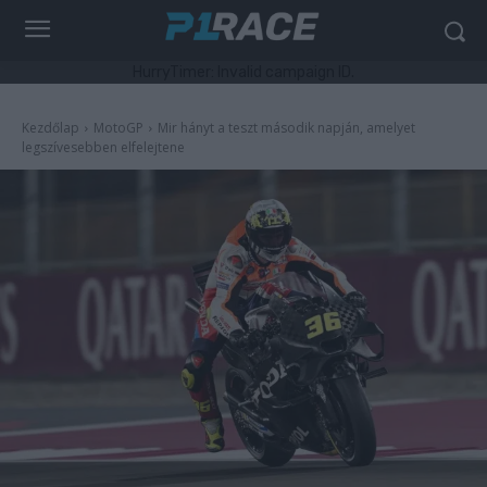
HurryTimer: Invalid campaign ID.
Kezdőlap
MotoGP
Mir hányt a teszt második napján, amelyet
legszívesebben elfelejtene