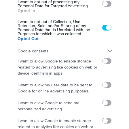
I want to opt-out of processing my
Personal Data for Targeted Advertising.
visszamenjek a pályára. Viszont még sok dolgot ki kellett
Opted In
próbálnunk, az elektronikát tekintve pedig azért sikerült is
megtennünk egy fontos lépést. Volt valami az erőátvitellel,
I want to opt-out of Collection, Use,
Retention, Sale, and/or Sharing of my
amivel kapcsolatban kétségeim voltak, szóval azt is meg
Personal Data that Is Unrelated with the
Purposes for which it was collected.
akartam még egyszer nézni. Kedden igazából ennyit
Opted Out
tudtunk tenni.”
Google consents
Mir a leintés előtt még visszatért a pályára, de utólag már
I want to allow Google to enable storage
azt mondja, hogy bár ne tette volna, hiszen így végül egy
related to advertising like cookies on web or
device identifiers in apps.
elég nagy eséssel zárult a tesztje. „Aztán az utolsó
percekben elkövettünk egy hibát azzal, hogy
I want to allow my user data to be sent to
megpróbáltunk egy gyorskört futni, hiszen a 13-as kanyar
Google for online advertising purposes.
előtt elvesztettem a motor elejét. Ezzel pedig véget ért a
I want to allow Google to send me
nap.”
personalized advertising.
„Nem tudtuk gyakorolni a rajtolást sem, szóval ez tényleg
I want to allow Google to enable storage
egy olyan nap volt, amelyet el kell felejtenünk. Jó lett
related to analytics like cookies on web or