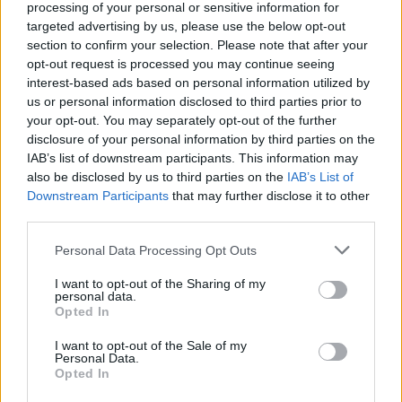
processing of your personal or sensitive information for
targeted advertising by us, please use the below opt-out
section to confirm your selection. Please note that after your
opt-out request is processed you may continue seeing
interest-based ads based on personal information utilized by
us or personal information disclosed to third parties prior to
your opt-out. You may separately opt-out of the further
disclosure of your personal information by third parties on the
„Az igazság az, hogy nem éreztem túl jól magam a
IAB’s list of downstream participants. This information may
bőrömben, amikor kedden reggel felébredtem. Nagyon
also be disclosed by us to third parties on the
IAB’s List of
gyenge voltam, ráadásul gyomorproblémáim voltak – idézi
Downstream Participants
that may further disclose it to other
third parties.
Mirt a
Crash.net
. – Aztán, amikor másfél órával a kezdés
után kimentem a pályára, többé-kevésbé tudtam pár
Please note that this website/app uses one or more Google
Personal Data Processing Opt Outs
normális kört futni, de végül meg kellett állnom egy kis
services and may gather and store information including but
not limited to your visit or usage behaviour. You may click to
I want to opt-out of the Sharing of my
időre, akkor még hánytam is.”
personal data.
grant or deny consent to Google and its third-party tags to
Opted In
use your data for below specified purposes in below Google
- Advertisement -
consent section.
I want to opt-out of the Sale of my
Personal Data.
Opted In
„Úgy döntöttünk, hogy megállunk, aztán pedig őszintén
szólva már nem éreztem elég jól magam ahhoz, hogy