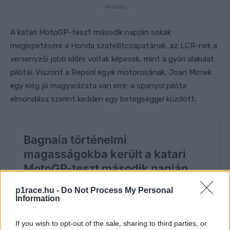
- Hirdetés -
A katari MotoGP-teszt második napján sokak
meglepetésére a Honda szatellitcsapatának, az LCR-nek a
versenyzői jobb időre voltak képesek, mint a gyári alakulat
pilótái. Viszont a Repsol egyik motorosának, Joan Mirnek
egy elég jó magyarázata van erre: a spanyol pilóta
elmondása szerint kedden egy betegséggel küzdött.
p1race.hu -
Do Not Process My Personal
Information
If you wish to opt-out of the sale, sharing to third parties, or