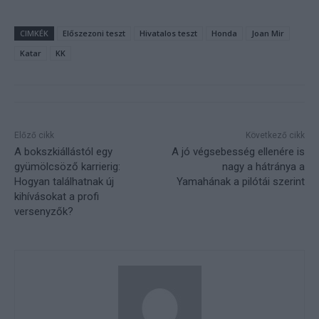
CIMKÉK
Előszezoni teszt
Hivatalos teszt
Honda
Joan Mir
Katar
KK
Előző cikk
Következő cikk
A bokszkiállástól egy
A jó végsebesség ellenére is
gyümölcsöző karrierig:
nagy a hátránya a
Hogyan találhatnak új
Yamahának a pilótái szerint
kihívásokat a profi
versenyzők?