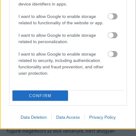
device identifiers in apps.
volna, ha vissza tudok feküdni az ágyba, aztán a felkelés
után újrakezdeni a napot, de hát ez már így alakult. Ezután
I want to allow Google to enable storage
szeretnék még egy napot tesztelni, de erre nincs
related to functionality of the website or app.
lehetőségünk.”
I want to allow Google to enable storage
related to personalization.
Mir végül csak 32 kört futott, tehát nagyjából a többi
pilóta által teljesített távnak a felét tudta megtenni. A
I want to allow Google to enable storage
leintéskor a tizenkilencedik legjobb idő állt a neve mellett,
related to security, including authentication
functionality and fraud prevention, and other
amivel az állandó versenyzők közül csak Luca Marinit és
user protection.
Augusto Fernándezt tudta megelőzni, az első helyen
végző Francesco Bagnaiától több mint másfél
másodperccel maradt el.
CONFIRM
„Amikor százszázalékos leszek, akkor majd le tudunk
dolgozni valamennyit a hátrányunkból, persze nem másfél,
Data Deletion
Data Access
Privacy Policy
hanem mondjuk fél másodpercet. Kevésbé felkészülten
fogunk megérkezni az első versenyre, mint ahogyan